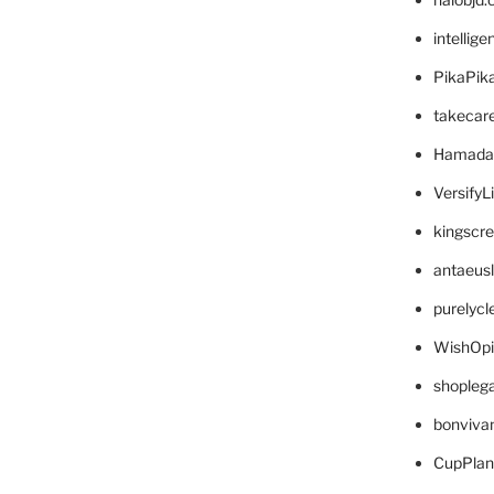
intellig
PikaPik
takecar
Hamada
VersifyL
kingscr
antaeus
purelyc
WishOp
shopleg
bonviva
CupPlan