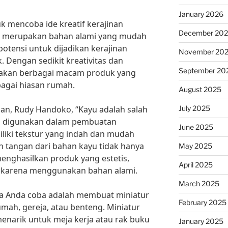
January 2026
k mencoba ide kreatif kerajinan
December 20
yu merupakan bahan alami yang mudah
potensi untuk dijadikan kerajinan
November 20
 Dengan sedikit kreativitas dan
September 20
takan berbagai macam produk yang
bagai hiasan rumah.
August 2025
July 2025
an, Rudy Handoko, “Kayu adalah salah
ng digunakan dalam pembuatan
June 2025
liki tekstur yang indah dan mudah
nan tangan dari bahan kayu tidak hanya
May 2025
nghasilkan produk yang estetis,
April 2025
n karena menggunakan bahan alami.
March 2025
bisa Anda coba adalah membuat miniatur
February 2025
mah, gereja, atau benteng. Miniatur
menarik untuk meja kerja atau rak buku
January 2025