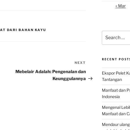
« Mar
AT DARI BAHAN KAYU
Search
for:
RECENT POST
NEXT
Next
Post
Mebelair Adalah: Pengenalan dan
Ekspor Pelet K
Keunggulannya
Tantangan
Manfaat dan P
Indonesia
Mengenal Lebih
Manfaat dan C
Mendaur ulang