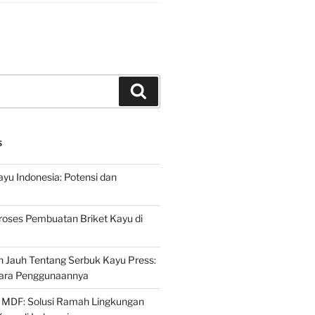
Search
S
ayu Indonesia: Potensi dan
roses Pembuatan Briket Kayu di
 Jauh Tentang Serbuk Kayu Press:
ara Penggunaannya
 MDF: Solusi Ramah Lingkungan