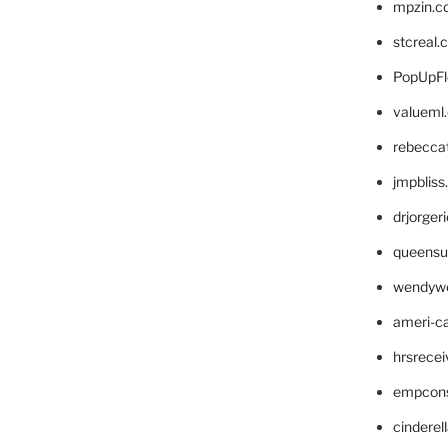
mpzin.c
stcreal.
PopUpFl
valueml
rebecca
jmpblis
drjorger
queensu
wendyw
ameri-
hrsrece
empcon
cinderel