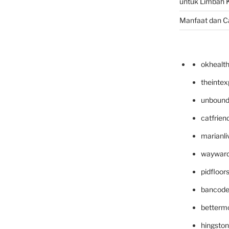
untuk Limbah K
Manfaat dan C
okhealt
theinte
unbound
catfrien
marianli
wayward
pidfloo
bancode
betterm
hingsto