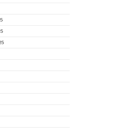
25
25
25