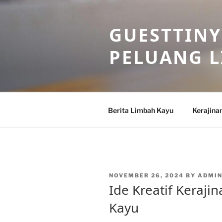
Skip
to
GUESTTINY
content
PELUANG 
Berita Limbah Kayu
Kerajina
POSTED
NOVEMBER 26, 2024
BY
ADMI
ON
Ide Kreatif Keraji
Kayu