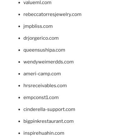
valueml.com
rebeccatorresjewelry.com
jmpbliss.com
drjorgerico.com
queensushipa.com
wendyweimerdds.com
ameri-camp.com
hrsreceivables.com
empconst1.com
cinderella-support.com
bigpinkrestaurant.com
inspirehuahin.com