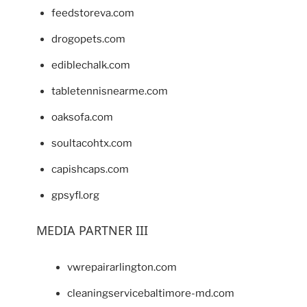
feedstoreva.com
drogopets.com
ediblechalk.com
tabletennisnearme.com
oaksofa.com
soultacohtx.com
capishcaps.com
gpsyfl.org
MEDIA PARTNER III
vwrepairarlington.com
cleaningservicebaltimore-md.com