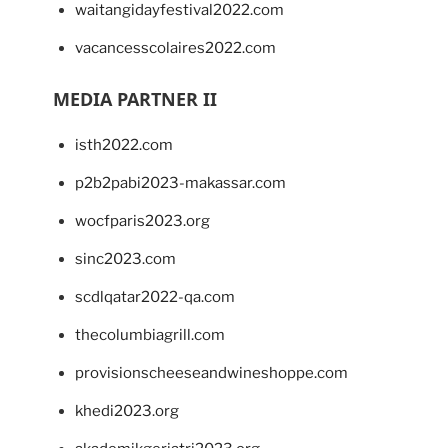
waitangidayfestival2022.com
vacancesscolaires2022.com
MEDIA PARTNER II
isth2022.com
p2b2pabi2023-makassar.com
wocfparis2023.org
sinc2023.com
scdlqatar2022-qa.com
thecolumbiagrill.com
provisionscheeseandwineshoppe.com
khedi2023.org