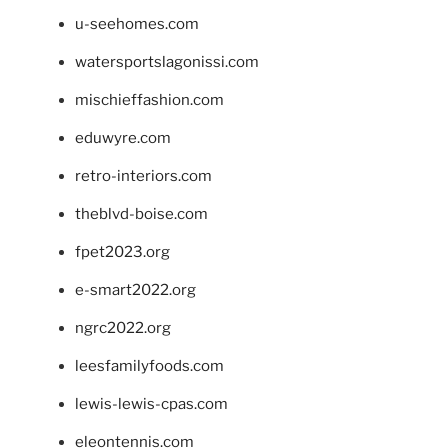
u-seehomes.com
watersportslagonissi.com
mischieffashion.com
eduwyre.com
retro-interiors.com
theblvd-boise.com
fpet2023.org
e-smart2022.org
ngrc2022.org
leesfamilyfoods.com
lewis-lewis-cpas.com
eleontennis.com