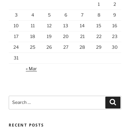
1
2
3
4
5
6
7
8
9
10
11
12
13
14
15
16
17
18
19
20
21
22
23
24
25
26
27
28
29
30
31
« Mar
Search
Search
for:
RECENT POSTS