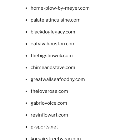
home-plow-by-meyer.com
palatelatincuisine.com
blackdoglegacy.com
eatvivahouston.com
thebigshowok.com
chimeandstave.com
greatwallseafoodny.com
theloverose.com
gabriovoice.com
resinflowart.com
p-sports.net
korsairstreetwear.com