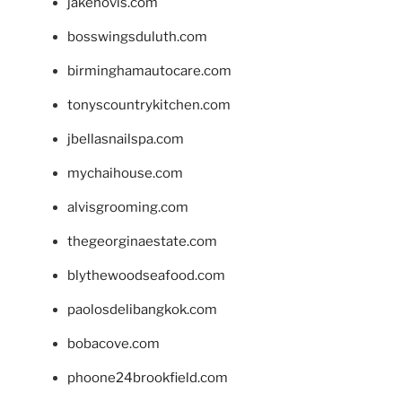
jakehovis.com
bosswingsduluth.com
birminghamautocare.com
tonyscountrykitchen.com
jbellasnailspa.com
mychaihouse.com
alvisgrooming.com
thegeorginaestate.com
blythewoodseafood.com
paolosdelibangkok.com
bobacove.com
phoone24brookfield.com