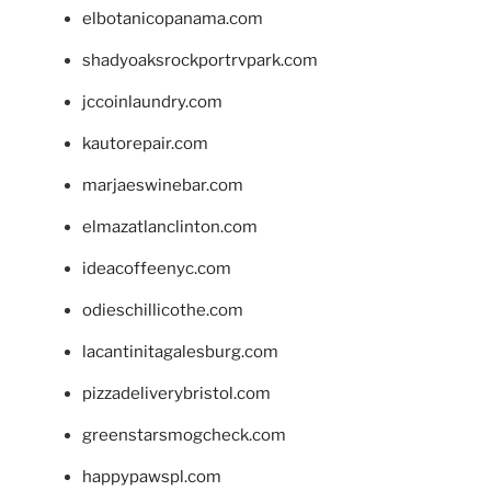
elbotanicopanama.com
shadyoaksrockportrvpark.com
jccoinlaundry.com
kautorepair.com
marjaeswinebar.com
elmazatlanclinton.com
ideacoffeenyc.com
odieschillicothe.com
lacantinitagalesburg.com
pizzadeliverybristol.com
greenstarsmogcheck.com
happypawspl.com