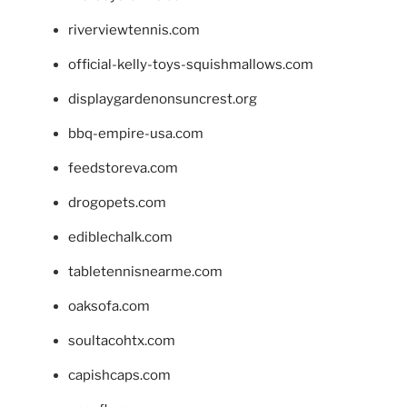
riverviewtennis.com
official-kelly-toys-squishmallows.com
displaygardenonsuncrest.org
bbq-empire-usa.com
feedstoreva.com
drogopets.com
ediblechalk.com
tabletennisnearme.com
oaksofa.com
soultacohtx.com
capishcaps.com