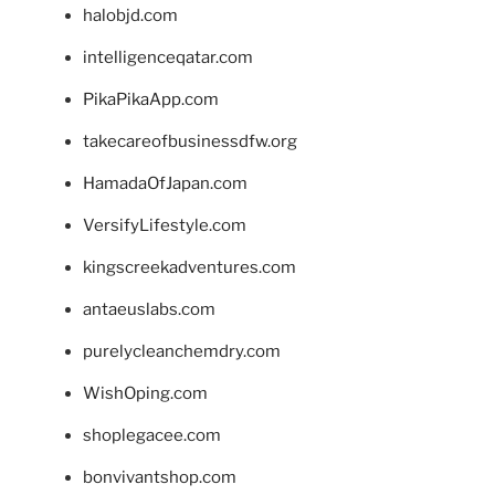
halobjd.com
intelligenceqatar.com
PikaPikaApp.com
takecareofbusinessdfw.org
HamadaOfJapan.com
VersifyLifestyle.com
kingscreekadventures.com
antaeuslabs.com
purelycleanchemdry.com
WishOping.com
shoplegacee.com
bonvivantshop.com