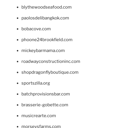
blythewoodseafood.com
paolosdelibangkok.com
bobacove.com
phoone24brookfield.com
mickeybarmama.com
roadwayconstructioninc.com
shopdragonflyboutique.com
sportszilla.org
batchprovisionsbar.com
brasserie-gobette.com
musicrearte.com
morseysfarms.com