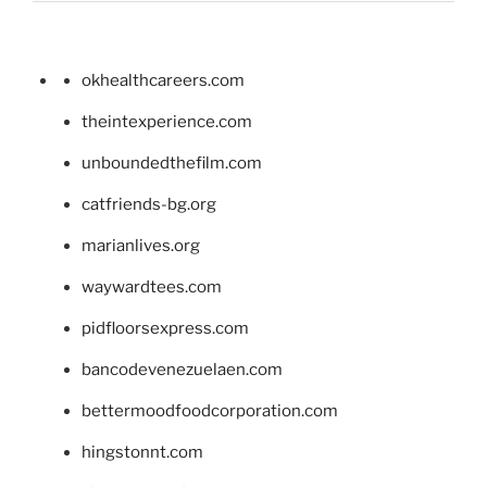
okhealthcareers.com
theintexperience.com
unboundedthefilm.com
catfriends-bg.org
marianlives.org
waywardtees.com
pidfloorsexpress.com
bancodevenezuelaen.com
bettermoodfoodcorporation.com
hingstonnt.com