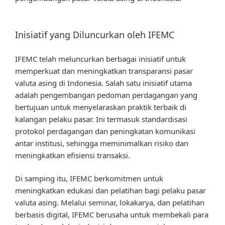
Inisiatif yang Diluncurkan oleh IFEMC
IFEMC telah meluncurkan berbagai inisiatif untuk
memperkuat dan meningkatkan transparansi pasar
valuta asing di Indonesia. Salah satu inisiatif utama
adalah pengembangan pedoman perdagangan yang
bertujuan untuk menyelaraskan praktik terbaik di
kalangan pelaku pasar. Ini termasuk standardisasi
protokol perdagangan dan peningkatan komunikasi
antar institusi, sehingga meminimalkan risiko dan
meningkatkan efisiensi transaksi.
Di samping itu, IFEMC berkomitmen untuk
meningkatkan edukasi dan pelatihan bagi pelaku pasar
valuta asing. Melalui seminar, lokakarya, dan pelatihan
berbasis digital, IFEMC berusaha untuk membekali para