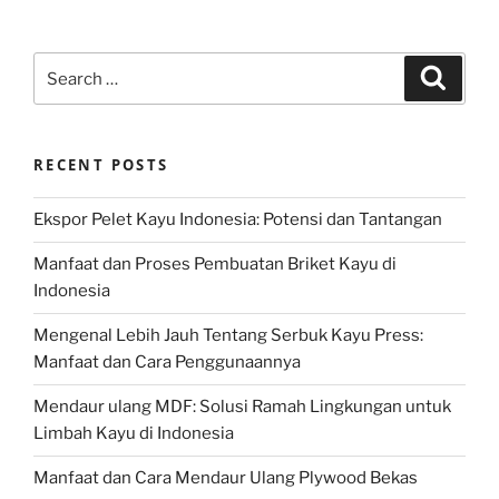
Search
Search
for:
RECENT POSTS
Ekspor Pelet Kayu Indonesia: Potensi dan Tantangan
Manfaat dan Proses Pembuatan Briket Kayu di
Indonesia
Mengenal Lebih Jauh Tentang Serbuk Kayu Press:
Manfaat dan Cara Penggunaannya
Mendaur ulang MDF: Solusi Ramah Lingkungan untuk
Limbah Kayu di Indonesia
Manfaat dan Cara Mendaur Ulang Plywood Bekas