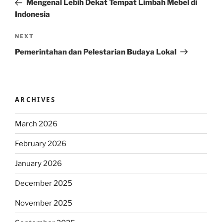
Mengenal Lebih Dekat Tempat Limbah Mebel di
Indonesia
Next
NEXT
Post
Pemerintahan dan Pelestarian Budaya Lokal
ARCHIVES
March 2026
February 2026
January 2026
December 2025
November 2025