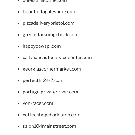
odieschillicothe.com
lacantinitagalesburg.com
pizzadeliverybristol.com
greenstarsmogcheck.com
happypawspl.com
callahansautoservicecenter.com
georgiascornermarket.com
perfectfit24-7.com
portugalprivatedriver.com
von-racer.com
coffeeshopcharleston.com
salon104mainstreet.com