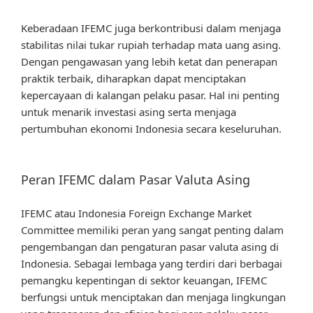
Keberadaan IFEMC juga berkontribusi dalam menjaga
stabilitas nilai tukar rupiah terhadap mata uang asing.
Dengan pengawasan yang lebih ketat dan penerapan
praktik terbaik, diharapkan dapat menciptakan
kepercayaan di kalangan pelaku pasar. Hal ini penting
untuk menarik investasi asing serta menjaga
pertumbuhan ekonomi Indonesia secara keseluruhan.
Peran IFEMC dalam Pasar Valuta Asing
IFEMC atau Indonesia Foreign Exchange Market
Committee memiliki peran yang sangat penting dalam
pengembangan dan pengaturan pasar valuta asing di
Indonesia. Sebagai lembaga yang terdiri dari berbagai
pemangku kepentingan di sektor keuangan, IFEMC
berfungsi untuk menciptakan dan menjaga lingkungan