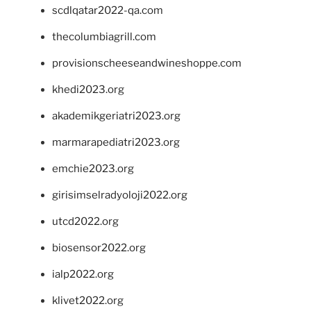
scdlqatar2022-qa.com
thecolumbiagrill.com
provisionscheeseandwineshoppe.com
khedi2023.org
akademikgeriatri2023.org
marmarapediatri2023.org
emchie2023.org
girisimselradyoloji2022.org
utcd2022.org
biosensor2022.org
ialp2022.org
klivet2022.org