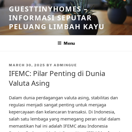
Skip
GUESTTINYHOMES –
to
INFORMASI SEPUTAR
content
PELUANG LIMBAH KAYU
Menu
POSTED
MARCH 30, 2025
BY
ADMINGUE
ON
IFEMC: Pilar Penting di Dunia
Valuta Asing
Dalam dunia perdagangan valuta asing, stabilitas dan
regulasi menjadi sangat penting untuk menjaga
kepercayaan dan kelancaran transaksi. Di Indonesia,
salah satu lembaga yang memegang peran vital dalam
memastikan hal ini adalah IFEMC atau Indonesia