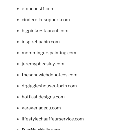
empconst1.com
cinderella-support.com
bigpinkrestaurant.com
inspirehuahin.com
memmingerspainting.com
jeremypbeasley.com
thesandwichdepotcos.com
drgiggleshouseofpain.com
hotflashdesigns.com
garagenadeau.com
lifestylechauffeurservice.com
EverNewNails.com