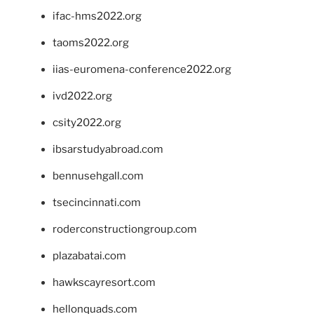
ifac-hms2022.org
taoms2022.org
iias-euromena-conference2022.org
ivd2022.org
csity2022.org
ibsarstudyabroad.com
bennusehgall.com
tsecincinnati.com
roderconstructiongroup.com
plazabatai.com
hawkscayresort.com
hellonquads.com