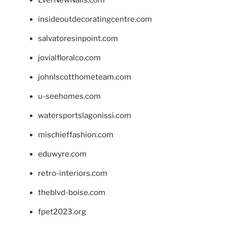
insideoutdecoratingcentre.com
salvatoresinpoint.com
jovialfloralco.com
johnlscotthometeam.com
u-seehomes.com
watersportslagonissi.com
mischieffashion.com
eduwyre.com
retro-interiors.com
theblvd-boise.com
fpet2023.org