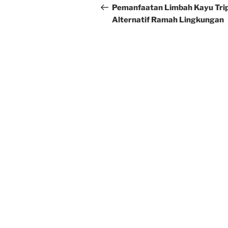
navigation
Post
Pemanfaatan Limbah Kayu Trip
Alternatif Ramah Lingkungan