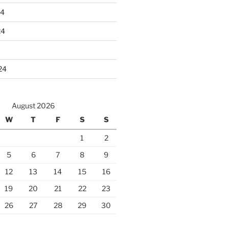
24
24
24
August 2026
W
T
F
S
S
1
2
5
6
7
8
9
12
13
14
15
16
19
20
21
22
23
26
27
28
29
30