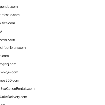
gender.com
ardssale.com
litics.com
rg
neves.com
ffectlibrary.com
ns.com
yoganj.com
rceblogs.com
ames365.com
EvaCationRentals.com
rCakeDelivery.com
.com