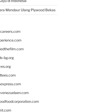
ayu di Indonesia
ara Mendaur Ulang Plywood Bekas
hcareers.com
xperience.com
edthefilm.com
ds-bg.org
ves.org
tees.com
rsexpress.com
venezuelaen.com
oodfoodcorporation.com
nnt.com