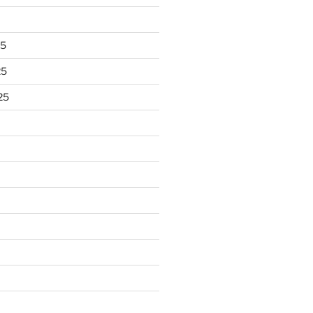
25
25
25