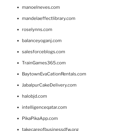
manoelneves.com
mandelaeffectlibrary.com
roselynns.com
balanceyoganj.com
salesforceblogs.com
TrainGames365.com
BaytownEvaCationRentals.com
JabalpurCakeDelivery.com
halobjd.com
intelligenceqatar.com
PikaPikaApp.com
takecareofbusinessdfw.org