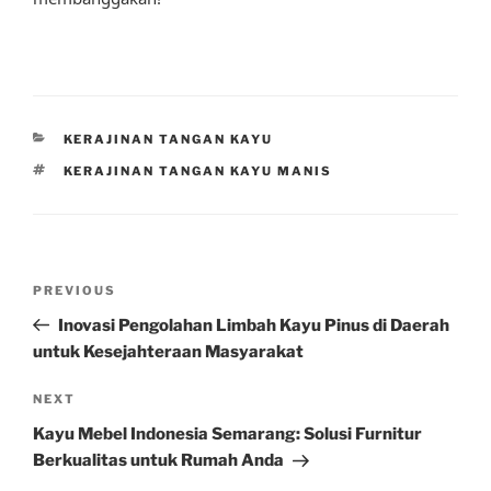
CATEGORIES
KERAJINAN TANGAN KAYU
TAGS
KERAJINAN TANGAN KAYU MANIS
Post
Previous
PREVIOUS
navigation
Post
Inovasi Pengolahan Limbah Kayu Pinus di Daerah
untuk Kesejahteraan Masyarakat
Next
NEXT
Post
Kayu Mebel Indonesia Semarang: Solusi Furnitur
Berkualitas untuk Rumah Anda