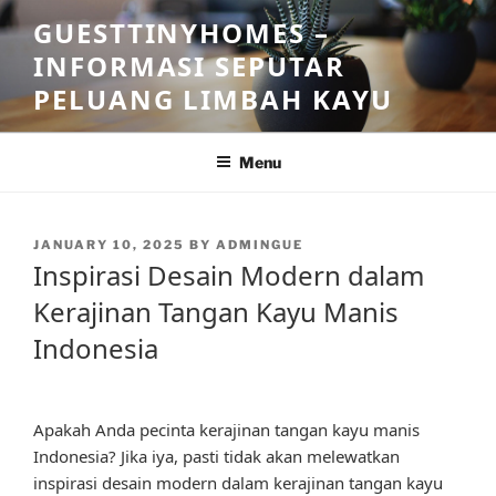
Skip
GUESTTINYHOMES –
to
INFORMASI SEPUTAR
content
PELUANG LIMBAH KAYU
Menu
POSTED
JANUARY 10, 2025
BY
ADMINGUE
ON
Inspirasi Desain Modern dalam
Kerajinan Tangan Kayu Manis
Indonesia
Apakah Anda pecinta kerajinan tangan kayu manis
Indonesia? Jika iya, pasti tidak akan melewatkan
inspirasi desain modern dalam kerajinan tangan kayu