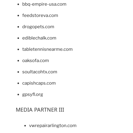
bbq-empire-usa.com
feedstoreva.com
drogopets.com
ediblechalk.com
tabletennisnearme.com
oaksofa.com
soultacohtx.com
capishcaps.com
gpsyfl.org
MEDIA PARTNER III
vwrepairarlington.com