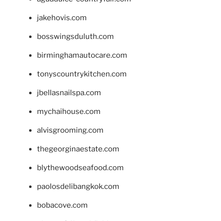
jakehovis.com
bosswingsduluth.com
birminghamautocare.com
tonyscountrykitchen.com
jbellasnailspa.com
mychaihouse.com
alvisgrooming.com
thegeorginaestate.com
blythewoodseafood.com
paolosdelibangkok.com
bobacove.com