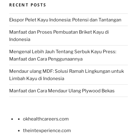
RECENT POSTS
Ekspor Pelet Kayu Indonesia: Potensi dan Tantangan
Manfaat dan Proses Pembuatan Briket Kayu di
Indonesia
Mengenal Lebih Jauh Tentang Serbuk Kayu Press:
Manfaat dan Cara Penggunaannya
Mendaur ulang MDF: Solusi Ramah Lingkungan untuk
Limbah Kayu di Indonesia
Manfaat dan Cara Mendaur Ulang Plywood Bekas
okhealthcareers.com
theintexperience.com