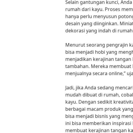
Selain gantungan kunci, And
rumah dari kayu. Proses me
hanya perlu menyusun poton
desain yang diinginkan. Minia
dekorasi yang indah di rumah
Menurut seorang pengrajin ka
bisa menjadi hobi yang mengh
menjadikan kerajinan tangan
tambahan. Mereka membuat b
menjualnya secara online,” uj
Jadi, jika Anda sedang mencar
mudah dibuat di rumah, coba
kayu. Dengan sedikit kreativ
berbagai macam produk yang u
bisa menjadi bisnis yang men
ini bisa memberikan inspiras
membuat kerajinan tangan ka