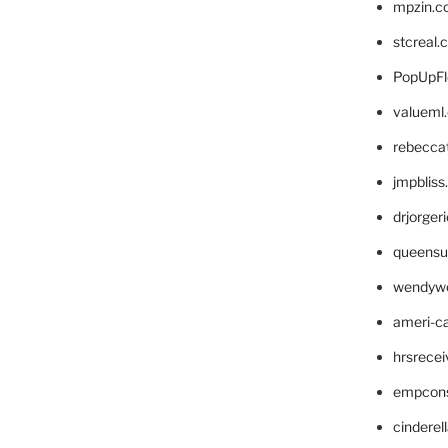
mpzin.c
stcreal.
PopUpFl
valueml
rebecca
jmpblis
drjorger
queensu
wendyw
ameri-
hrsrece
empcon
cinderel