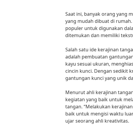
Saat ini, banyak orang yang m
yang mudah dibuat di rumah.
populer untuk digunakan dal
ditemukan dan memiliki tekst
Salah satu ide kerajinan tan
adalah pembuatan gantungan
kayu sesuai ukuran, menghia
cincin kunci. Dengan sedikit 
gantungan kunci yang unik d
Menurut ahli kerajinan tangan
kegiatan yang baik untuk mela
tangan. “Melakukan kerajinan
baik untuk mengisi waktu lua
ujar seorang ahli kreativitas.