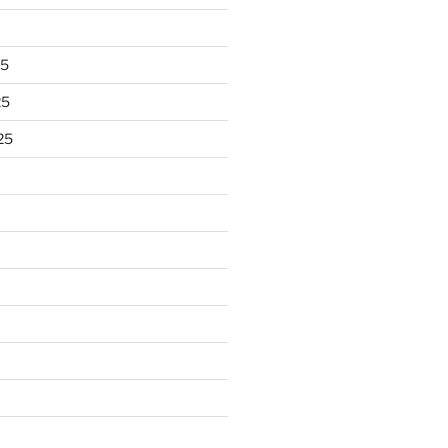
25
25
25