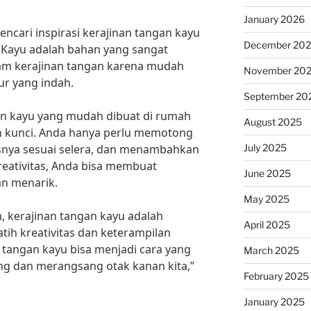
January 2026
encari inspirasi kerajinan tangan kayu
December 20
 Kayu adalah bahan yang sangat
am kerajinan tangan karena mudah
November 20
ur yang indah.
September 20
gan kayu yang mudah dibuat di rumah
August 2025
 kunci. Anda hanya perlu memotong
July 2025
snya sesuai selera, dan menambahkan
kreativitas, Anda bisa membuat
June 2025
an menarik.
May 2025
, kerajinan tangan kayu adalah
April 2025
tih kreativitas dan keterampilan
 tangan kayu bisa menjadi cara yang
March 2025
ng dan merangsang otak kanan kita,”
February 2025
January 2025