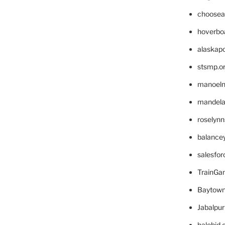
choosea
hoverbo
alaskapo
stsmp.o
manoel
mandelae
roselyn
balance
salesfo
TrainG
Baytown
Jabalpu
halobjd