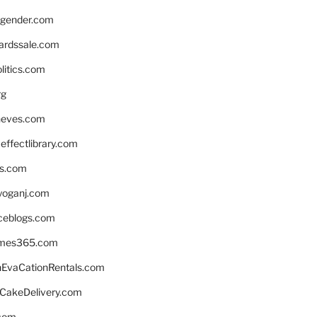
gender.com
ardssale.com
litics.com
rg
neves.com
ffectlibrary.com
ns.com
yoganj.com
rceblogs.com
ames365.com
EvaCationRentals.com
rCakeDelivery.com
.com