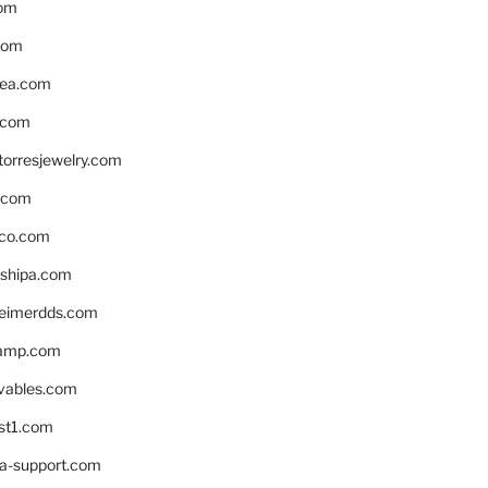
om
com
ea.com
.com
torresjewelry.com
s.com
ico.com
shipa.com
eimerdds.com
camp.com
ivables.com
st1.com
la-support.com