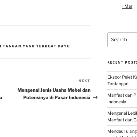
« Mar
Search
for:
 TANGAN YANG TERBUAT KAYU
RECENT POST
Ekspor Pelet K
NEXT
Next
Tantangan
Post
Mengenal Jenis Usaha Mebel dan
Manfaat dan P
u
Potensinya di Pasar Indonesia
Indonesia
Mengenal Lebih
Manfaat dan C
Mendaur ulang