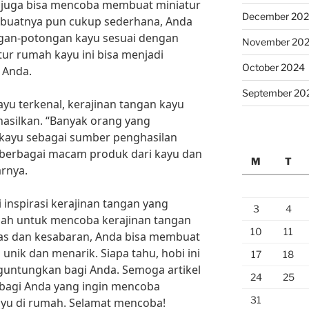
a juga bisa mencoba membuat miniatur
December 20
mbuatnya pun cukup sederhana, Anda
gan-potongan kayu sesuai dengan
November 20
tur rumah kayu ini bisa menjadi
October 2024
 Anda.
September 20
yu terkenal, kerajinan tangan kayu
asilkan. “Banyak orang yang
 kayu sebagai sumber penghasilan
erbagai macam produk dari kayu dan
M
T
arnya.
i inspirasi kerajinan tangan yang
3
4
lah untuk mencoba kerajinan tangan
10
11
itas dan kesabaran, Anda bisa membuat
nik dan menarik. Siapa tahu, hobi ini
17
18
guntungkan bagi Anda. Semoga artikel
24
25
i bagi Anda yang ingin mencoba
31
yu di rumah. Selamat mencoba!