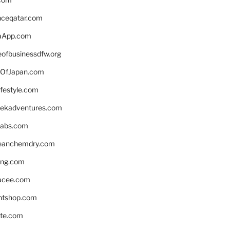
enceqatar.com
aApp.com
eofbusinessdfw.org
OfJapan.com
ifestyle.com
eekadventures.com
labs.com
leanchemdry.com
ing.com
acee.com
ntshop.com
te.com