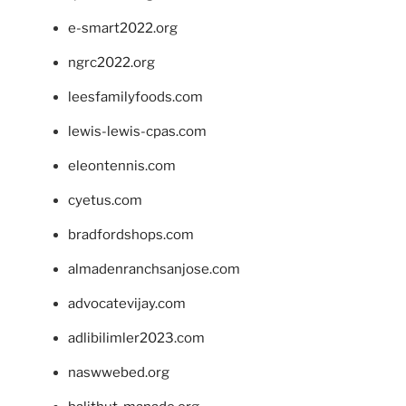
e-smart2022.org
ngrc2022.org
leesfamilyfoods.com
lewis-lewis-cpas.com
eleontennis.com
cyetus.com
bradfordshops.com
almadenranchsanjose.com
advocatevijay.com
adlibilimler2023.com
naswwebed.org