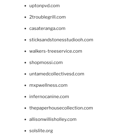
uptonpvd.com
2troublegrill.com
casateranga.com
sticksandstonesstudiooh.com
walkers-treeservice.com
shopmossi.com
untamedcollectivesd.com
mxpwellness.com
infernocanine.com
thepaperhousecollection.com
allisonwillisholley.com
solslite.org