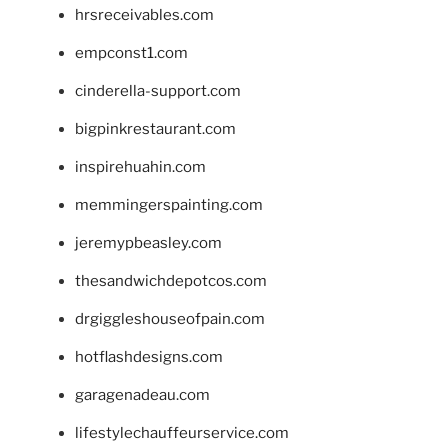
hrsreceivables.com
empconst1.com
cinderella-support.com
bigpinkrestaurant.com
inspirehuahin.com
memmingerspainting.com
jeremypbeasley.com
thesandwichdepotcos.com
drgiggleshouseofpain.com
hotflashdesigns.com
garagenadeau.com
lifestylechauffeurservice.com