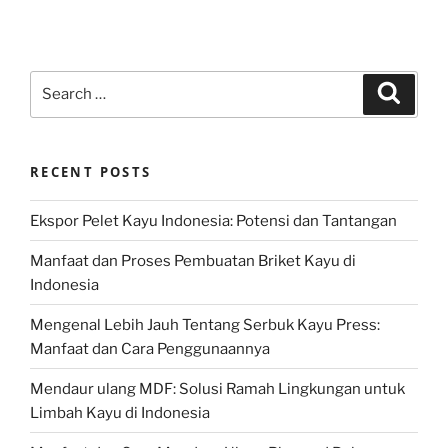
Search
Search
for:
RECENT POSTS
Ekspor Pelet Kayu Indonesia: Potensi dan Tantangan
Manfaat dan Proses Pembuatan Briket Kayu di
Indonesia
Mengenal Lebih Jauh Tentang Serbuk Kayu Press:
Manfaat dan Cara Penggunaannya
Mendaur ulang MDF: Solusi Ramah Lingkungan untuk
Limbah Kayu di Indonesia