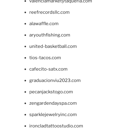
valenciamarketytaqueria.com
reefrecordsllc.com
alawaffle.com
aryouthfishing.com
united-basketball.com
tios-tacos.com
cafecito-satx.com
graduacionviu2023.com
pecanjackstogo.com
zengardendayspa.com
sparklejewelryinc.com
ironcladtattoostudio.com