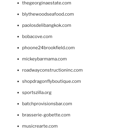
thegeorginaestate.com
blythewoodseafood.com
paolosdelibangkok.com
bobacove.com
phoone24brookfield.com
mickeybarmama.com
roadwayconstructioninc.com
shopdragonflyboutique.com
sportszilla.org
batchprovisionsbar.com
brasserie-gobette.com
musicrearte.com