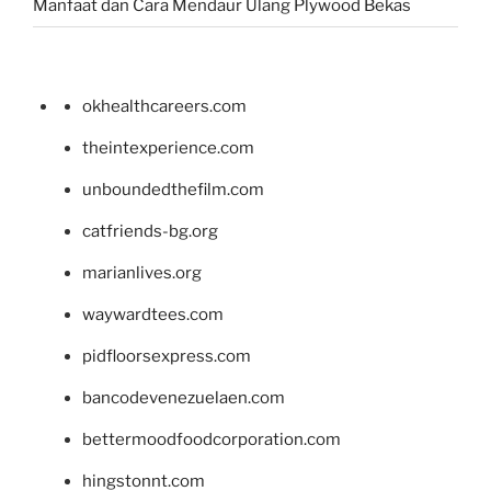
Manfaat dan Cara Mendaur Ulang Plywood Bekas
okhealthcareers.com
theintexperience.com
unboundedthefilm.com
catfriends-bg.org
marianlives.org
waywardtees.com
pidfloorsexpress.com
bancodevenezuelaen.com
bettermoodfoodcorporation.com
hingstonnt.com