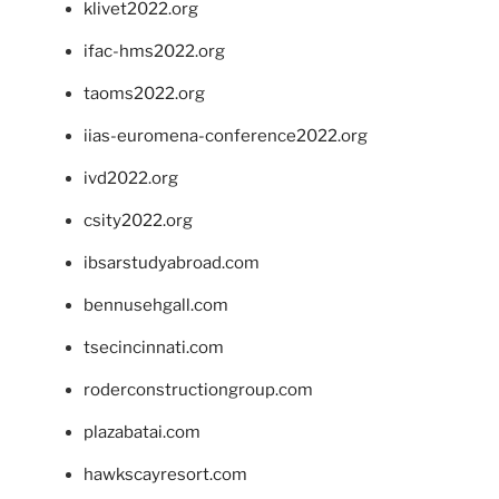
klivet2022.org
ifac-hms2022.org
taoms2022.org
iias-euromena-conference2022.org
ivd2022.org
csity2022.org
ibsarstudyabroad.com
bennusehgall.com
tsecincinnati.com
roderconstructiongroup.com
plazabatai.com
hawkscayresort.com