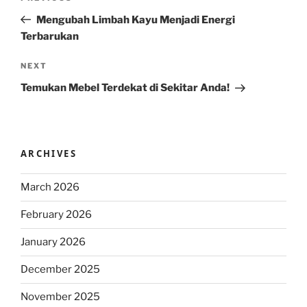
navigation
Post
Mengubah Limbah Kayu Menjadi Energi
Terbarukan
Next
NEXT
Post
Temukan Mebel Terdekat di Sekitar Anda!
ARCHIVES
March 2026
February 2026
January 2026
December 2025
November 2025