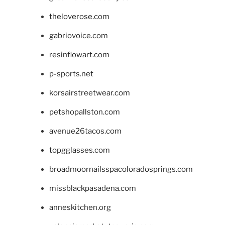
theloverose.com
gabriovoice.com
resinflowart.com
p-sports.net
korsairstreetwear.com
petshopallston.com
avenue26tacos.com
topgglasses.com
broadmoornailsspacoloradosprings.com
missblackpasadena.com
anneskitchen.org