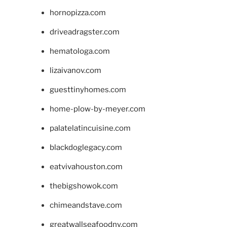
hornopizza.com
driveadragster.com
hematologa.com
lizaivanov.com
guesttinyhomes.com
home-plow-by-meyer.com
palatelatincuisine.com
blackdoglegacy.com
eatvivahouston.com
thebigshowok.com
chimeandstave.com
greatwallseafoodny.com