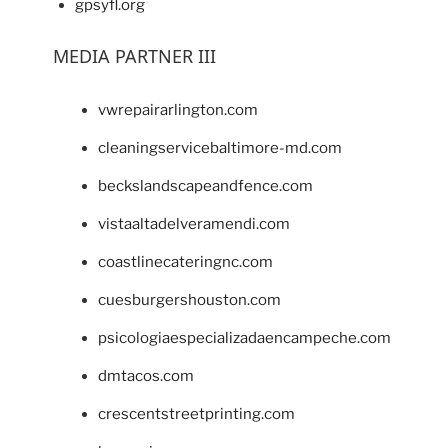
gpsyfl.org
MEDIA PARTNER III
vwrepairarlington.com
cleaningservicebaltimore-md.com
beckslandscapeandfence.com
vistaaltadelveramendi.com
coastlinecateringnc.com
cuesburgershouston.com
psicologiaespecializadaencampeche.com
dmtacos.com
crescentstreetprinting.com