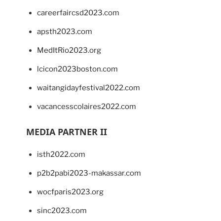
careerfaircsd2023.com
apsth2023.com
MedItRio2023.org
lcicon2023boston.com
waitangidayfestival2022.com
vacancesscolaires2022.com
MEDIA PARTNER II
isth2022.com
p2b2pabi2023-makassar.com
wocfparis2023.org
sinc2023.com