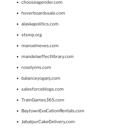
chooseagender.com
hoverboardssale.com
alaskapolitics.com
stsmp.org
manoelneves.com
mandelaeffectlibrary.com
roselynns.com
balanceyoganj.com
salesforceblogs.com
TrainGames365.com
BaytownEvaCationRentals.com
JabalpurCakeDelivery.com