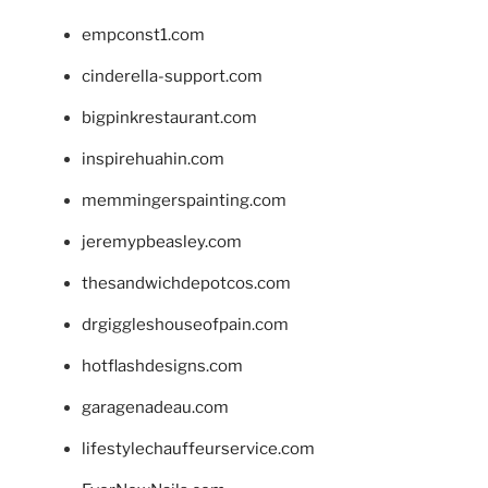
empconst1.com
cinderella-support.com
bigpinkrestaurant.com
inspirehuahin.com
memmingerspainting.com
jeremypbeasley.com
thesandwichdepotcos.com
drgiggleshouseofpain.com
hotflashdesigns.com
garagenadeau.com
lifestylechauffeurservice.com