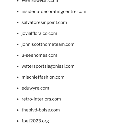
EverNewNails.com
insideoutdecoratingcentre.com
salvatoresinpoint.com
jovialfloralco.com
johnlscotthometeam.com
u-seehomes.com
watersportslagonissi.com
mischieffashion.com
eduwyre.com
retro-interiors.com
theblvd-boise.com
fpet2023.org