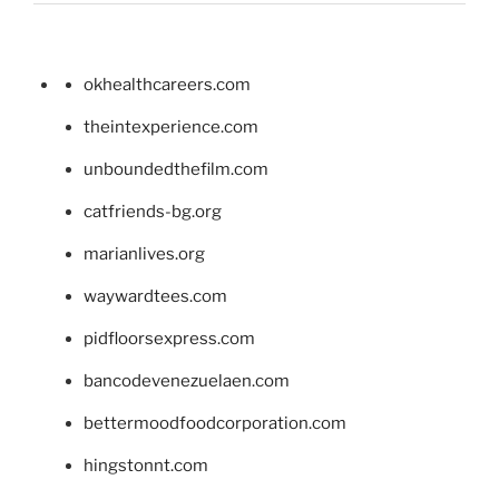
okhealthcareers.com
theintexperience.com
unboundedthefilm.com
catfriends-bg.org
marianlives.org
waywardtees.com
pidfloorsexpress.com
bancodevenezuelaen.com
bettermoodfoodcorporation.com
hingstonnt.com