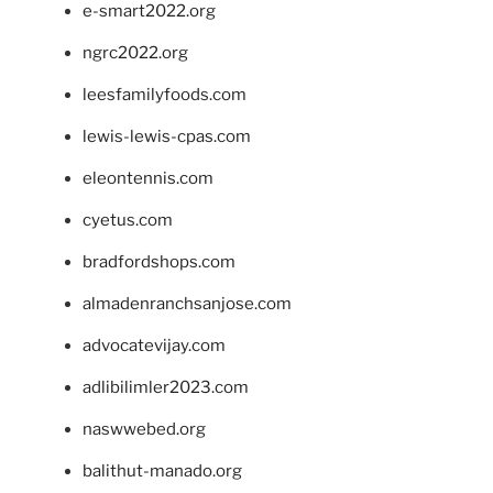
e-smart2022.org
ngrc2022.org
leesfamilyfoods.com
lewis-lewis-cpas.com
eleontennis.com
cyetus.com
bradfordshops.com
almadenranchsanjose.com
advocatevijay.com
adlibilimler2023.com
naswwebed.org
balithut-manado.org