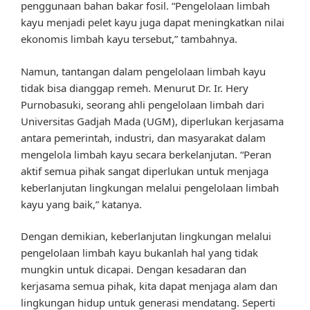
penggunaan bahan bakar fosil. “Pengelolaan limbah
kayu menjadi pelet kayu juga dapat meningkatkan nilai
ekonomis limbah kayu tersebut,” tambahnya.
Namun, tantangan dalam pengelolaan limbah kayu
tidak bisa dianggap remeh. Menurut Dr. Ir. Hery
Purnobasuki, seorang ahli pengelolaan limbah dari
Universitas Gadjah Mada (UGM), diperlukan kerjasama
antara pemerintah, industri, dan masyarakat dalam
mengelola limbah kayu secara berkelanjutan. “Peran
aktif semua pihak sangat diperlukan untuk menjaga
keberlanjutan lingkungan melalui pengelolaan limbah
kayu yang baik,” katanya.
Dengan demikian, keberlanjutan lingkungan melalui
pengelolaan limbah kayu bukanlah hal yang tidak
mungkin untuk dicapai. Dengan kesadaran dan
kerjasama semua pihak, kita dapat menjaga alam dan
lingkungan hidup untuk generasi mendatang. Seperti