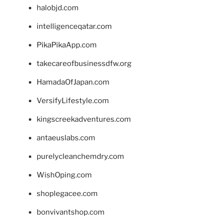
halobjd.com
intelligenceqatar.com
PikaPikaApp.com
takecareofbusinessdfw.org
HamadaOfJapan.com
VersifyLifestyle.com
kingscreekadventures.com
antaeuslabs.com
purelycleanchemdry.com
WishOping.com
shoplegacee.com
bonvivantshop.com