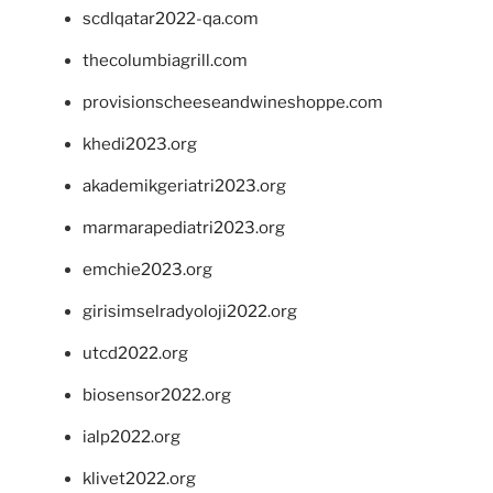
scdlqatar2022-qa.com
thecolumbiagrill.com
provisionscheeseandwineshoppe.com
khedi2023.org
akademikgeriatri2023.org
marmarapediatri2023.org
emchie2023.org
girisimselradyoloji2022.org
utcd2022.org
biosensor2022.org
ialp2022.org
klivet2022.org