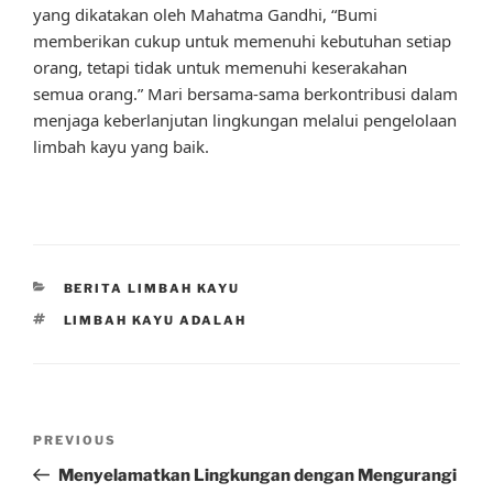
yang dikatakan oleh Mahatma Gandhi, “Bumi
memberikan cukup untuk memenuhi kebutuhan setiap
orang, tetapi tidak untuk memenuhi keserakahan
semua orang.” Mari bersama-sama berkontribusi dalam
menjaga keberlanjutan lingkungan melalui pengelolaan
limbah kayu yang baik.
CATEGORIES
BERITA LIMBAH KAYU
TAGS
LIMBAH KAYU ADALAH
Post
Previous
PREVIOUS
navigation
Post
Menyelamatkan Lingkungan dengan Mengurangi