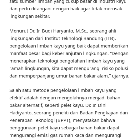
satu sumber limbah yang cukup besar di industri kayu
dan perlu ditangani dengan baik agar tidak merusak
lingkungan sekitar.
Menurut Dr. Ir. Budi Haryanto, M.Sc., seorang ahli
lingkungan dari Institut Teknologi Bandung (ITB),
pengelolaan limbah kayu yang baik dapat memberikan
manfaat besar bagi keberlanjutan lingkungan. “Dengan
menerapkan teknologi pengolahan limbah kayu yang
ramah lingkungan, kita dapat mengurangi risiko polusi
dan memperpanjang umur bahan bakar alam,” ujarnya.
Salah satu metode pengelolaan limbah kayu yang
efektif adalah dengan mengolahnya menjadi bahan
bakar alternatif, seperti pelet kayu. Dr. Ir. Dini
Hadiyanto, seorang peneliti dari Badan Pengkajian dan
Penerapan Teknologi (BPPT), menyatakan bahwa
penggunaan pelet kayu sebagai bahan bakar dapat
mengurangi emisi gas rumah kaca dan mengurangi