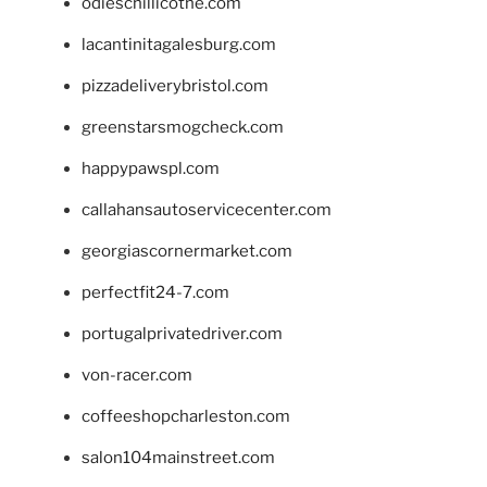
odieschillicothe.com
lacantinitagalesburg.com
pizzadeliverybristol.com
greenstarsmogcheck.com
happypawspl.com
callahansautoservicecenter.com
georgiascornermarket.com
perfectfit24-7.com
portugalprivatedriver.com
von-racer.com
coffeeshopcharleston.com
salon104mainstreet.com