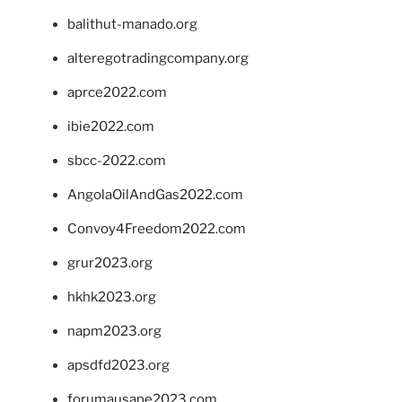
balithut-manado.org
alteregotradingcompany.org
aprce2022.com
ibie2022.com
sbcc-2022.com
AngolaOilAndGas2022.com
Convoy4Freedom2022.com
grur2023.org
hkhk2023.org
napm2023.org
apsdfd2023.org
forumausape2023.com