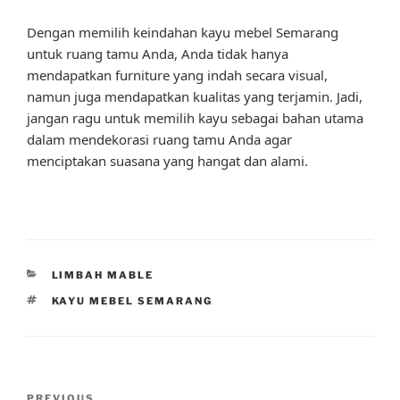
Dengan memilih keindahan kayu mebel Semarang
untuk ruang tamu Anda, Anda tidak hanya
mendapatkan furniture yang indah secara visual,
namun juga mendapatkan kualitas yang terjamin. Jadi,
jangan ragu untuk memilih kayu sebagai bahan utama
dalam mendekorasi ruang tamu Anda agar
menciptakan suasana yang hangat dan alami.
CATEGORIES
LIMBAH MABLE
TAGS
KAYU MEBEL SEMARANG
Post
PREVIOUS