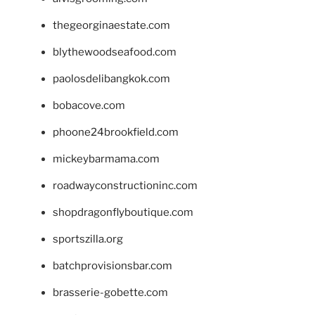
thegeorginaestate.com
blythewoodseafood.com
paolosdelibangkok.com
bobacove.com
phoone24brookfield.com
mickeybarmama.com
roadwayconstructioninc.com
shopdragonflyboutique.com
sportszilla.org
batchprovisionsbar.com
brasserie-gobette.com