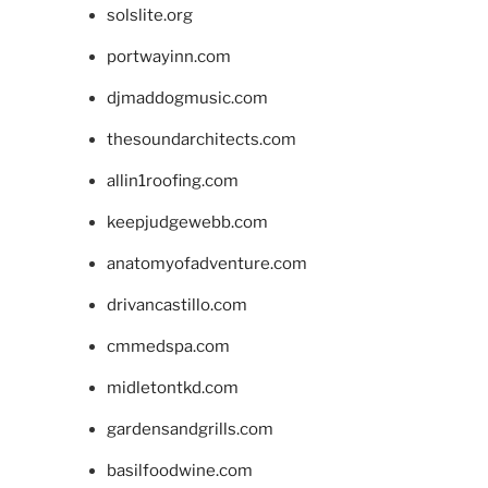
solslite.org
portwayinn.com
djmaddogmusic.com
thesoundarchitects.com
allin1roofing.com
keepjudgewebb.com
anatomyofadventure.com
drivancastillo.com
cmmedspa.com
midletontkd.com
gardensandgrills.com
basilfoodwine.com