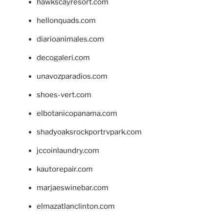
hawkscayresort.com
hellonquads.com
diarioanimales.com
decogaleri.com
unavozparadios.com
shoes-vert.com
elbotanicopanama.com
shadyoaksrockportrvpark.com
jccoinlaundry.com
kautorepair.com
marjaeswinebar.com
elmazatlanclinton.com