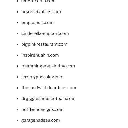
ameri-camp.com
hrsreceivables.com
empconst1.com
cinderella-support.com
bigpinkrestaurant.com
inspirehuahin.com
memmingerspainting.com
jeremypbeasley.com
thesandwichdepotcos.com
drgiggleshouseofpain.com
hotflashdesigns.com
garagenadeau.com