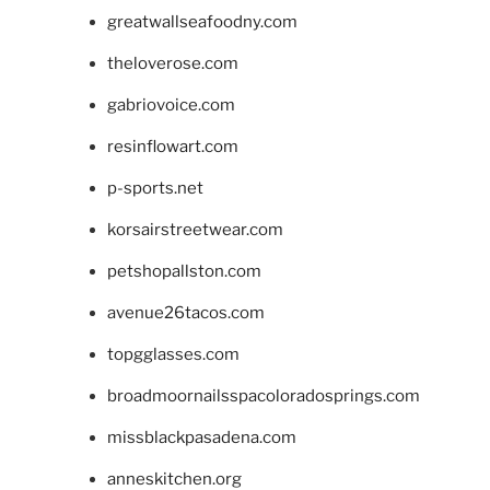
greatwallseafoodny.com
theloverose.com
gabriovoice.com
resinflowart.com
p-sports.net
korsairstreetwear.com
petshopallston.com
avenue26tacos.com
topgglasses.com
broadmoornailsspacoloradosprings.com
missblackpasadena.com
anneskitchen.org