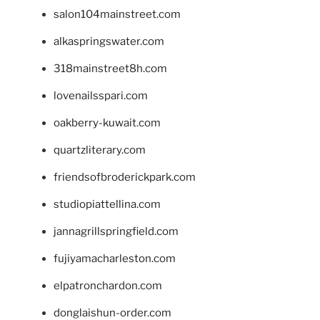
salon104mainstreet.com
alkaspringswater.com
318mainstreet8h.com
lovenailsspari.com
oakberry-kuwait.com
quartzliterary.com
friendsofbroderickpark.com
studiopiattellina.com
jannagrillspringfield.com
fujiyamacharleston.com
elpatronchardon.com
donglaishun-order.com