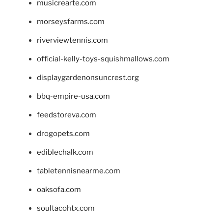
musicrearte.com
morseysfarms.com
riverviewtennis.com
official-kelly-toys-squishmallows.com
displaygardenonsuncrest.org
bbq-empire-usa.com
feedstoreva.com
drogopets.com
ediblechalk.com
tabletennisnearme.com
oaksofa.com
soultacohtx.com