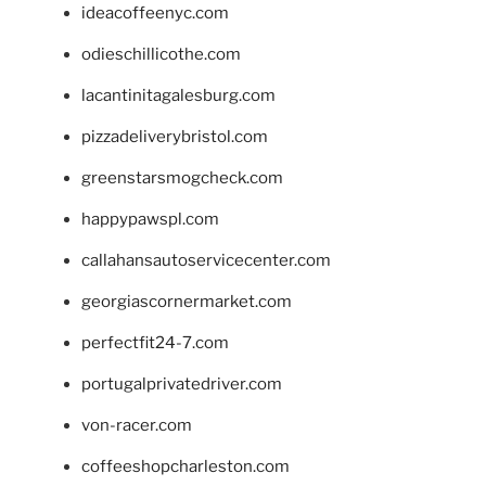
ideacoffeenyc.com
odieschillicothe.com
lacantinitagalesburg.com
pizzadeliverybristol.com
greenstarsmogcheck.com
happypawspl.com
callahansautoservicecenter.com
georgiascornermarket.com
perfectfit24-7.com
portugalprivatedriver.com
von-racer.com
coffeeshopcharleston.com