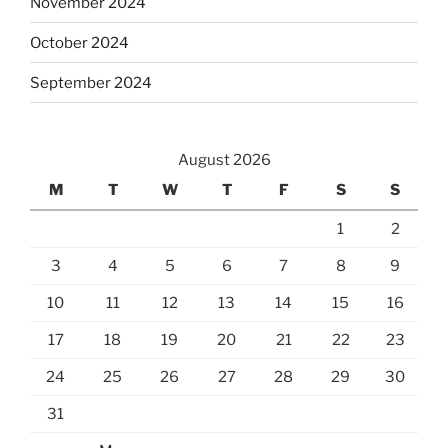
November 2024
October 2024
September 2024
August 2026
M
T
W
T
F
S
S
1
2
3
4
5
6
7
8
9
10
11
12
13
14
15
16
17
18
19
20
21
22
23
24
25
26
27
28
29
30
31