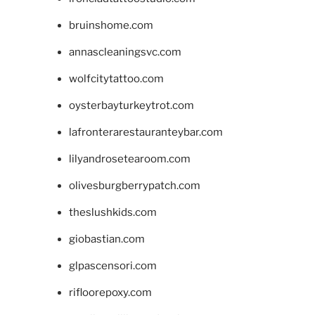
bruinshome.com
annascleaningsvc.com
wolfcitytattoo.com
oysterbayturkeytrot.com
lafronterarestauranteybar.com
lilyandrosetearoom.com
olivesburgberrypatch.com
theslushkids.com
giobastian.com
glpascensori.com
rifloorepoxy.com