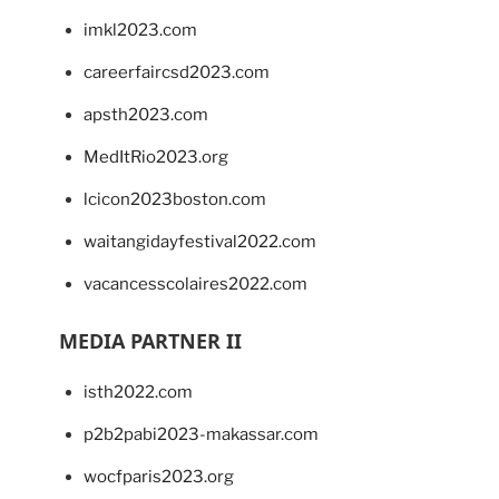
imkl2023.com
careerfaircsd2023.com
apsth2023.com
MedItRio2023.org
lcicon2023boston.com
waitangidayfestival2022.com
vacancesscolaires2022.com
MEDIA PARTNER II
isth2022.com
p2b2pabi2023-makassar.com
wocfparis2023.org