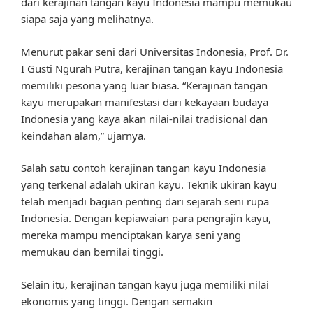
dari kerajinan tangan kayu Indonesia mampu memukau
siapa saja yang melihatnya.
Menurut pakar seni dari Universitas Indonesia, Prof. Dr.
I Gusti Ngurah Putra, kerajinan tangan kayu Indonesia
memiliki pesona yang luar biasa. “Kerajinan tangan
kayu merupakan manifestasi dari kekayaan budaya
Indonesia yang kaya akan nilai-nilai tradisional dan
keindahan alam,” ujarnya.
Salah satu contoh kerajinan tangan kayu Indonesia
yang terkenal adalah ukiran kayu. Teknik ukiran kayu
telah menjadi bagian penting dari sejarah seni rupa
Indonesia. Dengan kepiawaian para pengrajin kayu,
mereka mampu menciptakan karya seni yang
memukau dan bernilai tinggi.
Selain itu, kerajinan tangan kayu juga memiliki nilai
ekonomis yang tinggi. Dengan semakin