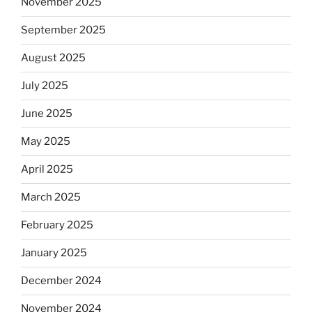
November 2025
September 2025
August 2025
July 2025
June 2025
May 2025
April 2025
March 2025
February 2025
January 2025
December 2024
November 2024