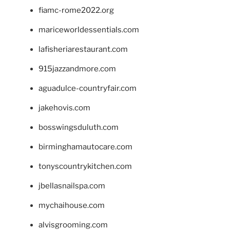
fiamc-rome2022.org
mariceworldessentials.com
lafisheriarestaurant.com
915jazzandmore.com
aguadulce-countryfair.com
jakehovis.com
bosswingsduluth.com
birminghamautocare.com
tonyscountrykitchen.com
jbellasnailspa.com
mychaihouse.com
alvisgrooming.com