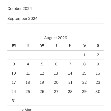
October 2024
September 2024
August 2026
M
T
W
T
F
S
S
1
2
3
4
5
6
7
8
9
10
11
12
13
14
15
16
17
18
19
20
21
22
23
24
25
26
27
28
29
30
31
« Mar