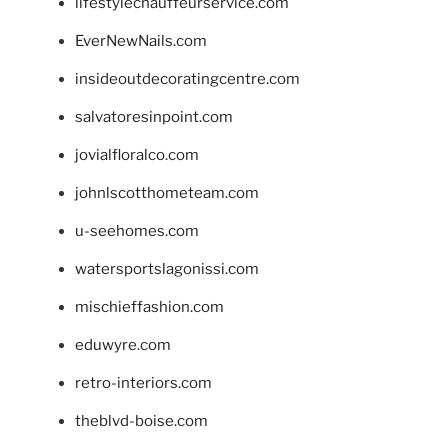
lifestylechauffeurservice.com
EverNewNails.com
insideoutdecoratingcentre.com
salvatoresinpoint.com
jovialfloralco.com
johnlscotthometeam.com
u-seehomes.com
watersportslagonissi.com
mischieffashion.com
eduwyre.com
retro-interiors.com
theblvd-boise.com