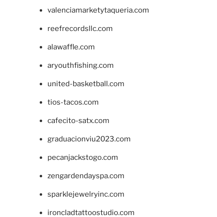
valenciamarketytaqueria.com
reefrecordsllc.com
alawaffle.com
aryouthfishing.com
united-basketball.com
tios-tacos.com
cafecito-satx.com
graduacionviu2023.com
pecanjackstogo.com
zengardendayspa.com
sparklejewelryinc.com
ironcladtattoostudio.com