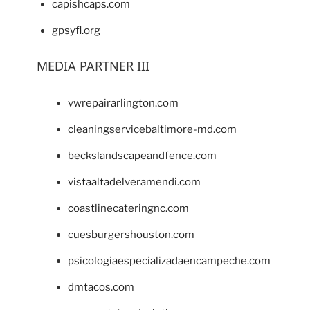
capishcaps.com
gpsyfl.org
MEDIA PARTNER III
vwrepairarlington.com
cleaningservicebaltimore-md.com
beckslandscapeandfence.com
vistaaltadelveramendi.com
coastlinecateringnc.com
cuesburgershouston.com
psicologiaespecializadaencampeche.com
dmtacos.com