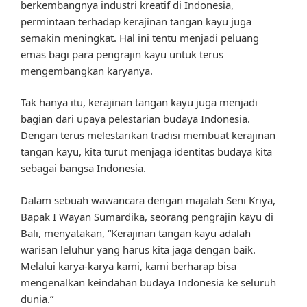
berkembangnya industri kreatif di Indonesia,
permintaan terhadap kerajinan tangan kayu juga
semakin meningkat. Hal ini tentu menjadi peluang
emas bagi para pengrajin kayu untuk terus
mengembangkan karyanya.
Tak hanya itu, kerajinan tangan kayu juga menjadi
bagian dari upaya pelestarian budaya Indonesia.
Dengan terus melestarikan tradisi membuat kerajinan
tangan kayu, kita turut menjaga identitas budaya kita
sebagai bangsa Indonesia.
Dalam sebuah wawancara dengan majalah Seni Kriya,
Bapak I Wayan Sumardika, seorang pengrajin kayu di
Bali, menyatakan, “Kerajinan tangan kayu adalah
warisan leluhur yang harus kita jaga dengan baik.
Melalui karya-karya kami, kami berharap bisa
mengenalkan keindahan budaya Indonesia ke seluruh
dunia.”