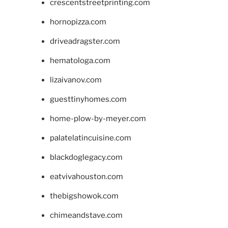
crescentstreetprinting.com
hornopizza.com
driveadragster.com
hematologa.com
lizaivanov.com
guesttinyhomes.com
home-plow-by-meyer.com
palatelatincuisine.com
blackdoglegacy.com
eatvivahouston.com
thebigshowok.com
chimeandstave.com