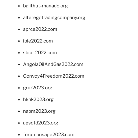
balithut-manado.org
alteregotradingcompany.org
aprce2022.com
ibie2022.com
sbcc-2022.com
AngolaOilAndGas2022.com
Convoy4Freedom2022.com
grur2023.org
hkhk2023.org
napm2023.org
apsdfd2023.org
forumausape2023.com