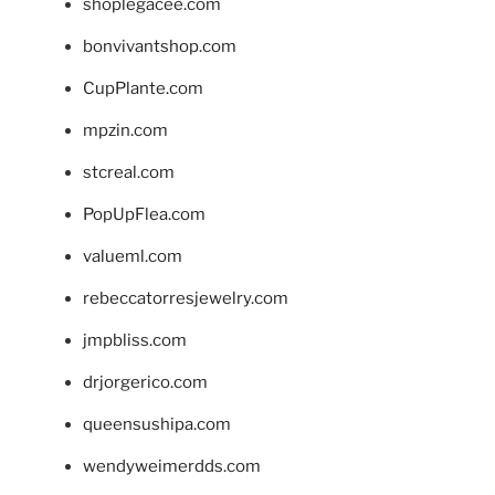
shoplegacee.com
bonvivantshop.com
CupPlante.com
mpzin.com
stcreal.com
PopUpFlea.com
valueml.com
rebeccatorresjewelry.com
jmpbliss.com
drjorgerico.com
queensushipa.com
wendyweimerdds.com