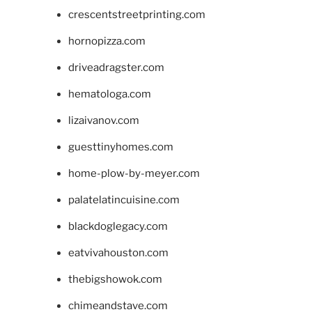
crescentstreetprinting.com
hornopizza.com
driveadragster.com
hematologa.com
lizaivanov.com
guesttinyhomes.com
home-plow-by-meyer.com
palatelatincuisine.com
blackdoglegacy.com
eatvivahouston.com
thebigshowok.com
chimeandstave.com