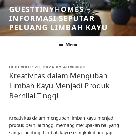
Skip
GUESTTINYHOMES –
to
INFORMASI SEPUTAR
content
PELUANG LIMBAH KAYU
Menu
POSTED
DECEMBER 20, 2024
BY
ADMINGUE
ON
Kreativitas dalam Mengubah
Limbah Kayu Menjadi Produk
Bernilai Tinggi
Kreativitas dalam mengubah limbah kayu menjadi
produk bernilai tinggi memang merupakan hal yang
sangat penting. Limbah kayu seringkali dianggap