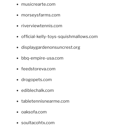
musicrearte.com
morseysfarms.com
riverviewtennis.com
official-kelly-toys-squishmallows.com
displaygardenonsuncrest.org
bbq-empire-usa.com
feedstoreva.com
drogopets.com
ediblechalk.com
tabletennisnearme.com
oaksofa.com
soultacohtx.com