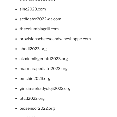
sinc2023.com
scdlqatar2022-qa.com
thecolumbiagrill.com
provisionscheeseandwineshoppe.com
khedi2023.org
akademikgeriatri2023.org
marmarapediatri2023.org
emchie2023.org
girisimselradyoloji2022.org
utcd2022.org
biosensor2022.org