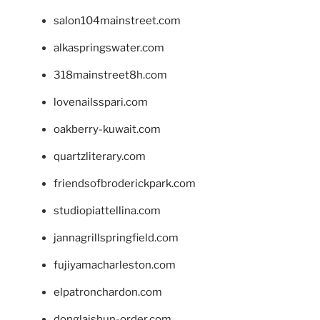
salon104mainstreet.com
alkaspringswater.com
318mainstreet8h.com
lovenailsspari.com
oakberry-kuwait.com
quartzliterary.com
friendsofbroderickpark.com
studiopiattellina.com
jannagrillspringfield.com
fujiyamacharleston.com
elpatronchardon.com
donglaishun-order.com