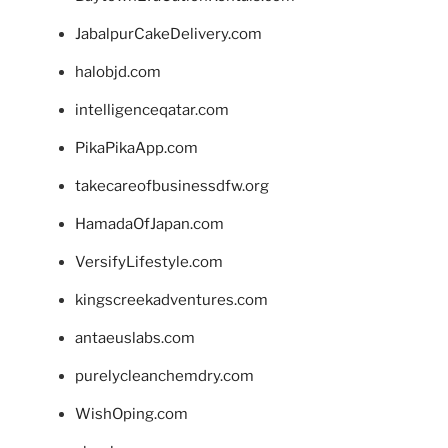
JabalpurCakeDelivery.com
halobjd.com
intelligenceqatar.com
PikaPikaApp.com
takecareofbusinessdfw.org
HamadaOfJapan.com
VersifyLifestyle.com
kingscreekadventures.com
antaeuslabs.com
purelycleanchemdry.com
WishOping.com