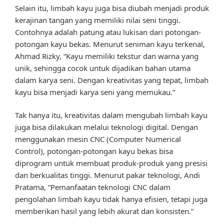
Selain itu, limbah kayu juga bisa diubah menjadi produk
kerajinan tangan yang memiliki nilai seni tinggi.
Contohnya adalah patung atau lukisan dari potongan-
potongan kayu bekas. Menurut seniman kayu terkenal,
Ahmad Rizky, “Kayu memiliki tekstur dan warna yang
unik, sehingga cocok untuk dijadikan bahan utama
dalam karya seni. Dengan kreativitas yang tepat, limbah
kayu bisa menjadi karya seni yang memukau.”
Tak hanya itu, kreativitas dalam mengubah limbah kayu
juga bisa dilakukan melalui teknologi digital. Dengan
menggunakan mesin CNC (Computer Numerical
Control), potongan-potongan kayu bekas bisa
diprogram untuk membuat produk-produk yang presisi
dan berkualitas tinggi. Menurut pakar teknologi, Andi
Pratama, “Pemanfaatan teknologi CNC dalam
pengolahan limbah kayu tidak hanya efisien, tetapi juga
memberikan hasil yang lebih akurat dan konsisten.”