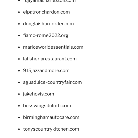
fujiyamacharleston.com
elpatronchardon.com
donglaishun-order.com
fiamc-rome2022.org
mariceworldessentials.com
lafisheriarestaurant.com
915jazzandmore.com
aguadulce-countryfair.com
jakehovis.com
bosswingsduluth.com
birminghamautocare.com
tonyscountrykitchen.com