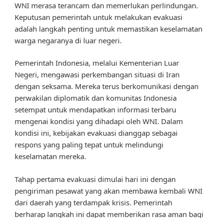
WNI merasa terancam dan memerlukan perlindungan.
Keputusan pemerintah untuk melakukan evakuasi
adalah langkah penting untuk memastikan keselamatan
warga negaranya di luar negeri.
Pemerintah Indonesia, melalui Kementerian Luar
Negeri, mengawasi perkembangan situasi di Iran
dengan seksama. Mereka terus berkomunikasi dengan
perwakilan diplomatik dan komunitas Indonesia
setempat untuk mendapatkan informasi terbaru
mengenai kondisi yang dihadapi oleh WNI. Dalam
kondisi ini, kebijakan evakuasi dianggap sebagai
respons yang paling tepat untuk melindungi
keselamatan mereka.
Tahap pertama evakuasi dimulai hari ini dengan
pengiriman pesawat yang akan membawa kembali WNI
dari daerah yang terdampak krisis. Pemerintah
berharap langkah ini dapat memberikan rasa aman bagi