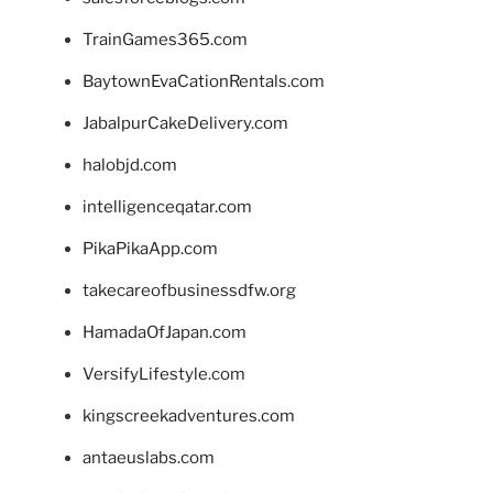
TrainGames365.com
BaytownEvaCationRentals.com
JabalpurCakeDelivery.com
halobjd.com
intelligenceqatar.com
PikaPikaApp.com
takecareofbusinessdfw.org
HamadaOfJapan.com
VersifyLifestyle.com
kingscreekadventures.com
antaeuslabs.com