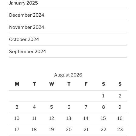
January 2025
December 2024
November 2024
October 2024
September 2024
August 2026
M
T
W
T
F
S
S
1
2
3
4
5
6
7
8
9
10
11
12
13
14
15
16
17
18
19
20
21
22
23