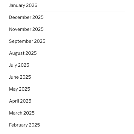
January 2026
December 2025
November 2025
September 2025
August 2025
July 2025
June 2025
May 2025
April 2025
March 2025
February 2025