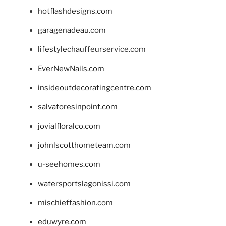
hotflashdesigns.com
garagenadeau.com
lifestylechauffeurservice.com
EverNewNails.com
insideoutdecoratingcentre.com
salvatoresinpoint.com
jovialfloralco.com
johnlscotthometeam.com
u-seehomes.com
watersportslagonissi.com
mischieffashion.com
eduwyre.com