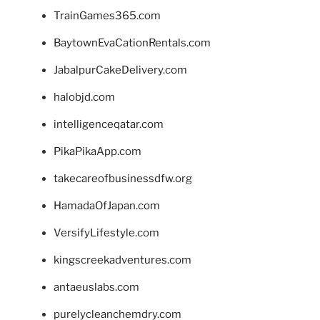
TrainGames365.com
BaytownEvaCationRentals.com
JabalpurCakeDelivery.com
halobjd.com
intelligenceqatar.com
PikaPikaApp.com
takecareofbusinessdfw.org
HamadaOfJapan.com
VersifyLifestyle.com
kingscreekadventures.com
antaeuslabs.com
purelycleanchemdry.com