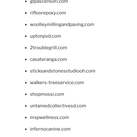
glpascensori.com
rifloorepoxy.com
woolleymillingandpaving.com
uptonpvd.com
2troublegrill.com
casateranga.com
sticksandstonesstudiooh.com
walkers-treeservice.com
shopmossi.com
untamedcollectivesd.com
mxpwellness.com
infernocanine.com