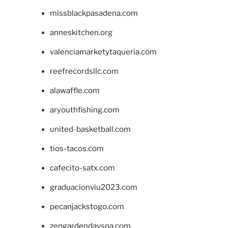
missblackpasadena.com
anneskitchen.org
valenciamarketytaqueria.com
reefrecordsllc.com
alawaffle.com
aryouthfishing.com
united-basketball.com
tios-tacos.com
cafecito-satx.com
graduacionviu2023.com
pecanjackstogo.com
zengardendayspa.com