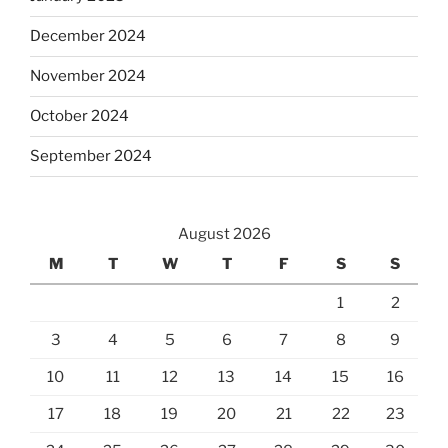
December 2024
November 2024
October 2024
September 2024
August 2026
M
T
W
T
F
S
S
1
2
3
4
5
6
7
8
9
10
11
12
13
14
15
16
17
18
19
20
21
22
23