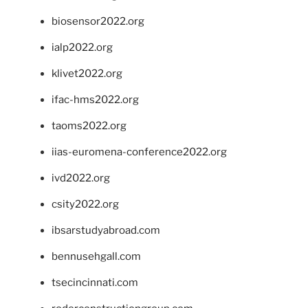
biosensor2022.org
ialp2022.org
klivet2022.org
ifac-hms2022.org
taoms2022.org
iias-euromena-conference2022.org
ivd2022.org
csity2022.org
ibsarstudyabroad.com
bennusehgall.com
tsecincinnati.com