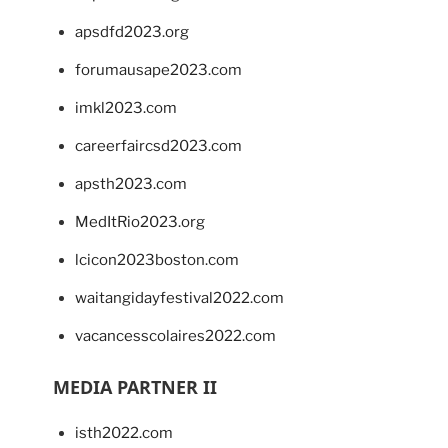
apsdfd2023.org
forumausape2023.com
imkl2023.com
careerfaircsd2023.com
apsth2023.com
MedItRio2023.org
lcicon2023boston.com
waitangidayfestival2022.com
vacancesscolaires2022.com
MEDIA PARTNER II
isth2022.com