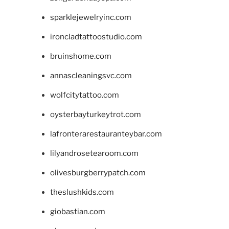
sparklejewelryinc.com
ironcladtattoostudio.com
bruinshome.com
annascleaningsvc.com
wolfcitytattoo.com
oysterbayturkeytrot.com
lafronterarestauranteybar.com
lilyandrosetearoom.com
olivesburgberrypatch.com
theslushkids.com
giobastian.com