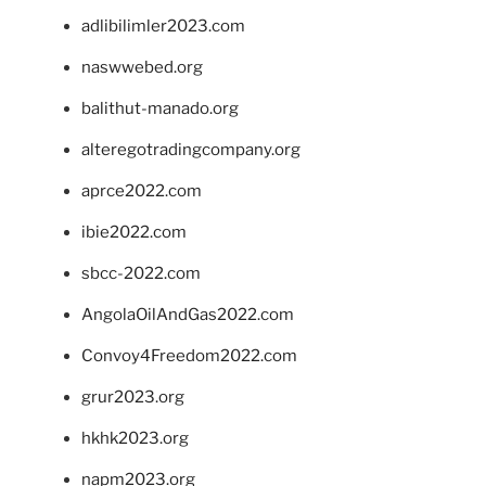
adlibilimler2023.com
naswwebed.org
balithut-manado.org
alteregotradingcompany.org
aprce2022.com
ibie2022.com
sbcc-2022.com
AngolaOilAndGas2022.com
Convoy4Freedom2022.com
grur2023.org
hkhk2023.org
napm2023.org