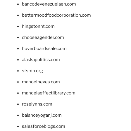
bancodevenezuelaen.com
bettermoodfoodcorporation.com
hingstonnt.com
chooseagender.com
hoverboardssale.com
alaskapolitics.com
stsmp.org
manoelneves.com
mandelaeffectlibrary.com
roselynns.com
balanceyoganj.com
salesforceblogs.com