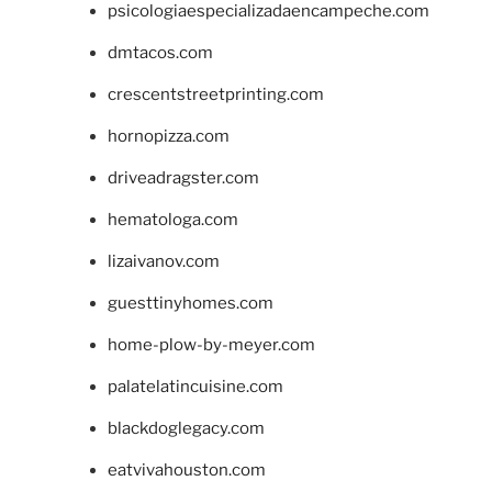
psicologiaespecializadaencampeche.com
dmtacos.com
crescentstreetprinting.com
hornopizza.com
driveadragster.com
hematologa.com
lizaivanov.com
guesttinyhomes.com
home-plow-by-meyer.com
palatelatincuisine.com
blackdoglegacy.com
eatvivahouston.com