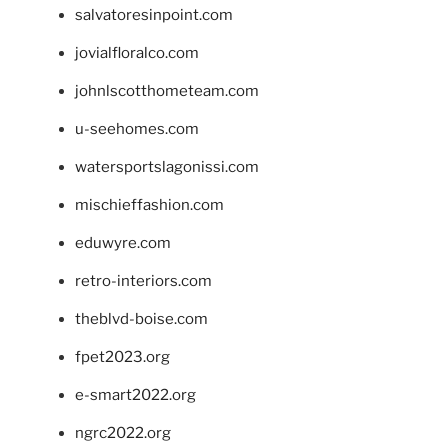
salvatoresinpoint.com
jovialfloralco.com
johnlscotthometeam.com
u-seehomes.com
watersportslagonissi.com
mischieffashion.com
eduwyre.com
retro-interiors.com
theblvd-boise.com
fpet2023.org
e-smart2022.org
ngrc2022.org