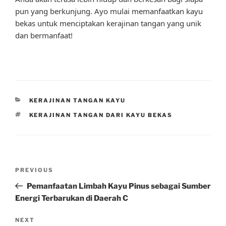
pun yang berkunjung. Ayo mulai memanfaatkan kayu
bekas untuk menciptakan kerajinan tangan yang unik
dan bermanfaat!
CATEGORIES
KERAJINAN TANGAN KAYU
TAGS
KERAJINAN TANGAN DARI KAYU BEKAS
Post
Previous
PREVIOUS
navigation
Post
Pemanfaatan Limbah Kayu Pinus sebagai Sumber
Energi Terbarukan di Daerah C
Next
NEXT