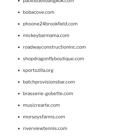
paolosdelibangkok.com
bobacove.com
phoone24brookfield.com
mickeybarmama.com
roadwayconstructioninc.com
shopdragonflyboutique.com
sportszilla.org
batchprovisionsbar.com
brasserie-gobette.com
musicrearte.com
morseysfarms.com
riverviewtennis.com