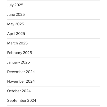
July 2025
June 2025
May 2025
April 2025
March 2025
February 2025
January 2025
December 2024
November 2024
October 2024
September 2024