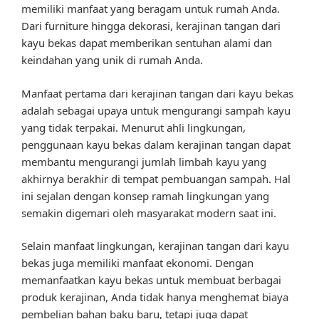
memiliki manfaat yang beragam untuk rumah Anda.
Dari furniture hingga dekorasi, kerajinan tangan dari
kayu bekas dapat memberikan sentuhan alami dan
keindahan yang unik di rumah Anda.
Manfaat pertama dari kerajinan tangan dari kayu bekas
adalah sebagai upaya untuk mengurangi sampah kayu
yang tidak terpakai. Menurut ahli lingkungan,
penggunaan kayu bekas dalam kerajinan tangan dapat
membantu mengurangi jumlah limbah kayu yang
akhirnya berakhir di tempat pembuangan sampah. Hal
ini sejalan dengan konsep ramah lingkungan yang
semakin digemari oleh masyarakat modern saat ini.
Selain manfaat lingkungan, kerajinan tangan dari kayu
bekas juga memiliki manfaat ekonomi. Dengan
memanfaatkan kayu bekas untuk membuat berbagai
produk kerajinan, Anda tidak hanya menghemat biaya
pembelian bahan baku baru, tetapi juga dapat