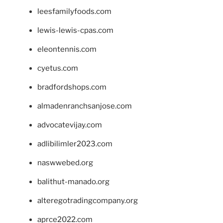
leesfamilyfoods.com
lewis-lewis-cpas.com
eleontennis.com
cyetus.com
bradfordshops.com
almadenranchsanjose.com
advocatevijay.com
adlibilimler2023.com
naswwebed.org
balithut-manado.org
alteregotradingcompany.org
aprce2022.com