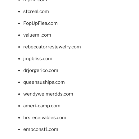
stcreal.com
PopUpFlea.com
valueml.com
rebeccatorresjewelry.com
jmpbliss.com
drjorgerico.com
queensushipa.com
wendyweimerdds.com
ameri-camp.com
hrsreceivables.com
empconst1.com