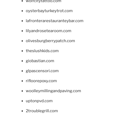
wolfcitytattoo.com
oysterbayturkeytrot.com
lafronterarestauranteybar.com
lilyandrosetearoom.com
olivesburgberrypatch.com
theslushkids.com
giobastian.com
glpascensori.com
rifloorepoxy.com
woolleymillingandpaving.com
uptonpvd.com
2troublegrill.com