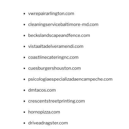
vwrepairarlington.com
cleaningservicebaltimore-md.com
beckslandscapeandfence.com
vistaaltadelveramendi.com
coastlinecateringnc.com
cuesburgershouston.com
psicologiaespecializadaencampeche.com
dmtacos.com
crescentstreetprinting.com
hornopizza.com
driveadragster.com