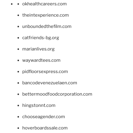
okhealthcareers.com
theintexperience.com
unboundedthefilm.com
catfriends-bg.org
marianlives.org
waywardtees.com
pidfloorsexpress.com
bancodevenezuelaen.com
bettermoodfoodcorporation.com
hingstonnt.com
chooseagender.com
hoverboardssale.com