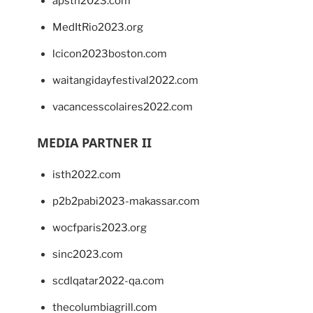
apsth2023.com
MedItRio2023.org
lcicon2023boston.com
waitangidayfestival2022.com
vacancesscolaires2022.com
MEDIA PARTNER II
isth2022.com
p2b2pabi2023-makassar.com
wocfparis2023.org
sinc2023.com
scdlqatar2022-qa.com
thecolumbiagrill.com