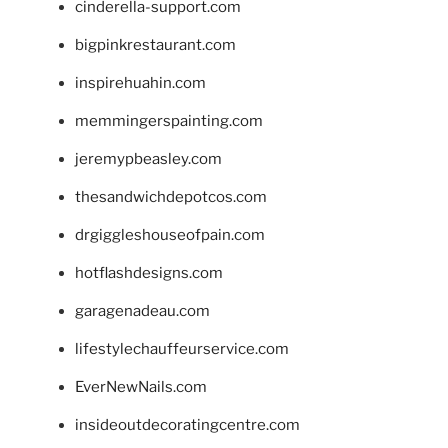
cinderella-support.com
bigpinkrestaurant.com
inspirehuahin.com
memmingerspainting.com
jeremypbeasley.com
thesandwichdepotcos.com
drgiggleshouseofpain.com
hotflashdesigns.com
garagenadeau.com
lifestylechauffeurservice.com
EverNewNails.com
insideoutdecoratingcentre.com