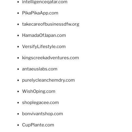
intelligenceqatar.com
PikaPikaApp.com
takecareofbusinessdfw.org
HamadaOfJapan.com
VersifyLifestyle.com
kingscreekadventures.com
antaeuslabs.com
purelycleanchemdry.com
WishOping.com
shoplegacee.com
bonvivantshop.com
CupPlante.com