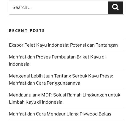
Search
Search
for:
RECENT POSTS
Ekspor Pelet Kayu Indonesia: Potensi dan Tantangan
Manfaat dan Proses Pembuatan Briket Kayu di
Indonesia
Mengenal Lebih Jauh Tentang Serbuk Kayu Press:
Manfaat dan Cara Penggunaannya
Mendaur ulang MDF: Solusi Ramah Lingkungan untuk
Limbah Kayu di Indonesia
Manfaat dan Cara Mendaur Ulang Plywood Bekas