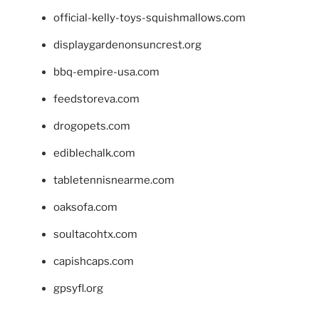
official-kelly-toys-squishmallows.com
displaygardenonsuncrest.org
bbq-empire-usa.com
feedstoreva.com
drogopets.com
ediblechalk.com
tabletennisnearme.com
oaksofa.com
soultacohtx.com
capishcaps.com
gpsyfl.org