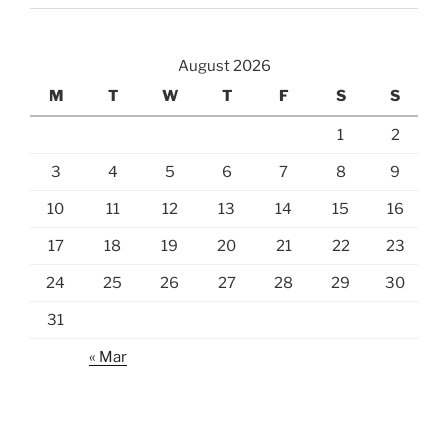
August 2026
M
T
W
T
F
S
S
1
2
3
4
5
6
7
8
9
10
11
12
13
14
15
16
17
18
19
20
21
22
23
24
25
26
27
28
29
30
31
« Mar