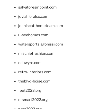
salvatoresinpoint.com
jovialfloralco.com
johnlscotthometeam.com
u-seehomes.com
watersportslagonissi.com
mischieffashion.com
eduwyre.com
retro-interiors.com
theblvd-boise.com
fpet2023.org
e-smart2022.org