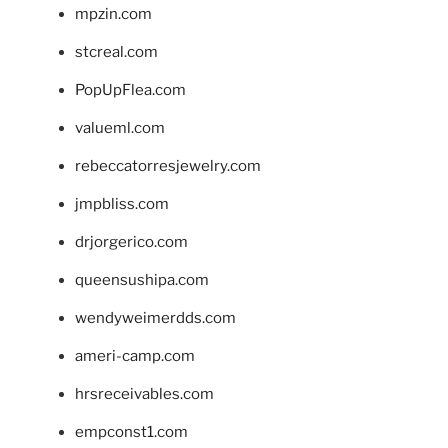
mpzin.com
stcreal.com
PopUpFlea.com
valueml.com
rebeccatorresjewelry.com
jmpbliss.com
drjorgerico.com
queensushipa.com
wendyweimerdds.com
ameri-camp.com
hrsreceivables.com
empconst1.com