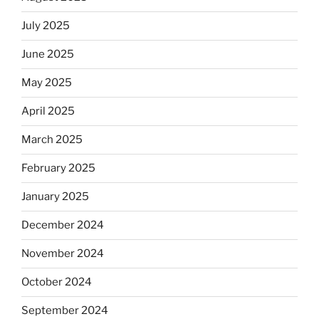
July 2025
June 2025
May 2025
April 2025
March 2025
February 2025
January 2025
December 2024
November 2024
October 2024
September 2024