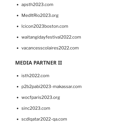
apsth2023.com
MedItRio2023.org
lcicon2023boston.com
waitangidayfestival2022.com
vacancesscolaires2022.com
MEDIA PARTNER II
isth2022.com
p2b2pabi2023-makassar.com
wocfparis2023.org
sinc2023.com
scdlqatar2022-qa.com