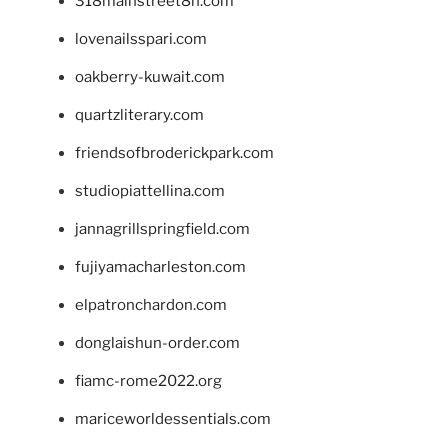
318mainstreet8h.com
lovenailsspari.com
oakberry-kuwait.com
quartzliterary.com
friendsofbroderickpark.com
studiopiattellina.com
jannagrillspringfield.com
fujiyamacharleston.com
elpatronchardon.com
donglaishun-order.com
fiamc-rome2022.org
mariceworldessentials.com