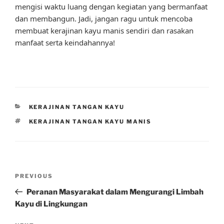
mengisi waktu luang dengan kegiatan yang bermanfaat
dan membangun. Jadi, jangan ragu untuk mencoba
membuat kerajinan kayu manis sendiri dan rasakan
manfaat serta keindahannya!
CATEGORIES
KERAJINAN TANGAN KAYU
TAGS
KERAJINAN TANGAN KAYU MANIS
Post
Previous
PREVIOUS
navigation
Post
Peranan Masyarakat dalam Mengurangi Limbah
Kayu di Lingkungan