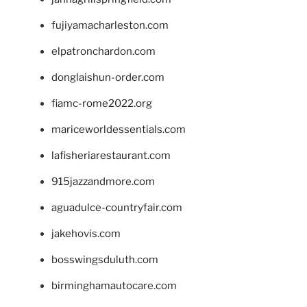
fujiyamacharleston.com
elpatronchardon.com
donglaishun-order.com
fiamc-rome2022.org
mariceworldessentials.com
lafisheriarestaurant.com
915jazzandmore.com
aguadulce-countryfair.com
jakehovis.com
bosswingsduluth.com
birminghamautocare.com