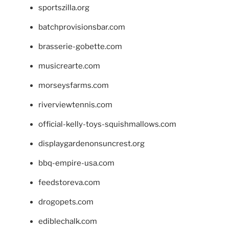
sportszilla.org
batchprovisionsbar.com
brasserie-gobette.com
musicrearte.com
morseysfarms.com
riverviewtennis.com
official-kelly-toys-squishmallows.com
displaygardenonsuncrest.org
bbq-empire-usa.com
feedstoreva.com
drogopets.com
ediblechalk.com