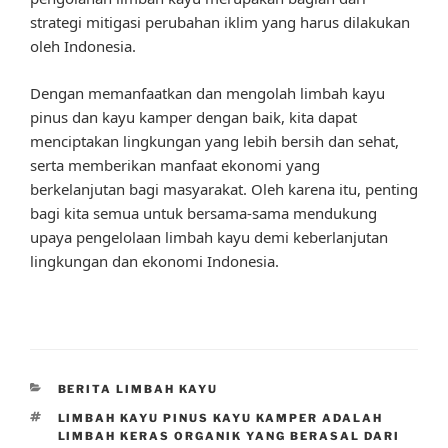
strategi mitigasi perubahan iklim yang harus dilakukan
oleh Indonesia.
Dengan memanfaatkan dan mengolah limbah kayu
pinus dan kayu kamper dengan baik, kita dapat
menciptakan lingkungan yang lebih bersih dan sehat,
serta memberikan manfaat ekonomi yang
berkelanjutan bagi masyarakat. Oleh karena itu, penting
bagi kita semua untuk bersama-sama mendukung
upaya pengelolaan limbah kayu demi keberlanjutan
lingkungan dan ekonomi Indonesia.
CATEGORIES
BERITA LIMBAH KAYU
TAGS
LIMBAH KAYU PINUS KAYU KAMPER ADALAH
LIMBAH KERAS ORGANIK YANG BERASAL DARI