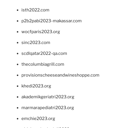
isth2022.com
p2b2pabi2023-makassar.com
wocfparis2023.org
sinc2023.com
scdlqatar2022-qa.com
thecolumbiagrill.com
provisionscheeseandwineshoppe.com
khedi2023.org
akademikgeriatri2023.org
marmarapediatri2023.org
emchie2023.org