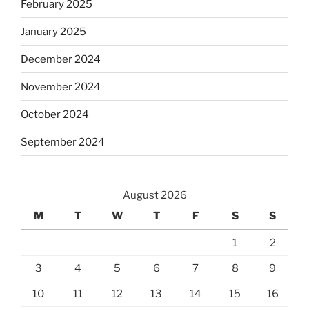
February 2025
January 2025
December 2024
November 2024
October 2024
September 2024
August 2026
M
T
W
T
F
S
S
1
2
3
4
5
6
7
8
9
10
11
12
13
14
15
16