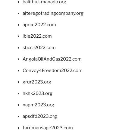
balithut-manado.org
alteregotradingcompany.org
aprce2022.com
ibie2022.com
sbcc-2022.com
AngolaOilAndGas2022.com
Convoy4Freedom2022.com
grur2023.org
hkhk2023.org
napm2023.org
apsdfd2023.org
forumausape2023.com