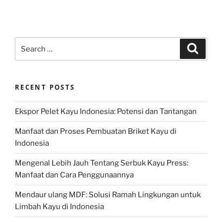
Search
Search
for:
RECENT POSTS
Ekspor Pelet Kayu Indonesia: Potensi dan Tantangan
Manfaat dan Proses Pembuatan Briket Kayu di
Indonesia
Mengenal Lebih Jauh Tentang Serbuk Kayu Press:
Manfaat dan Cara Penggunaannya
Mendaur ulang MDF: Solusi Ramah Lingkungan untuk
Limbah Kayu di Indonesia