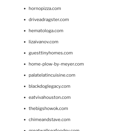
hornopizza.com
driveadragster.com
hematologa.com
lizaivanov.com
guesttinyhomes.com
home-plow-by-meyer.com
palatelatincuisine.com
blackdoglegacy.com
eatvivahouston.com
thebigshowok.com
chimeandstave.com
greatwallseafoodny.com