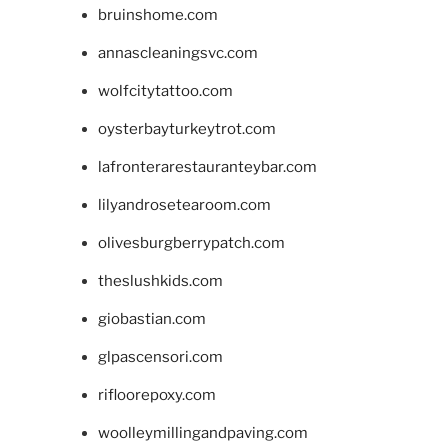
bruinshome.com
annascleaningsvc.com
wolfcitytattoo.com
oysterbayturkeytrot.com
lafronterarestauranteybar.com
lilyandrosetearoom.com
olivesburgberrypatch.com
theslushkids.com
giobastian.com
glpascensori.com
rifloorepoxy.com
woolleymillingandpaving.com