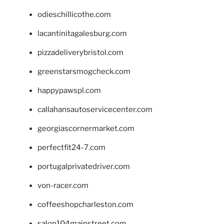
odieschillicothe.com
lacantinitagalesburg.com
pizzadeliverybristol.com
greenstarsmogcheck.com
happypawspl.com
callahansautoservicecenter.com
georgiascornermarket.com
perfectfit24-7.com
portugalprivatedriver.com
von-racer.com
coffeeshopcharleston.com
salon104mainstreet.com