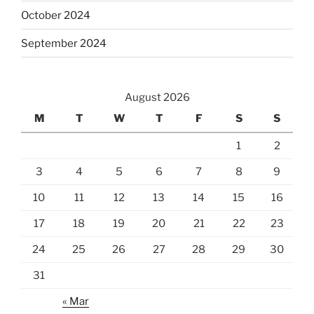
October 2024
September 2024
August 2026
M
T
W
T
F
S
S
1
2
3
4
5
6
7
8
9
10
11
12
13
14
15
16
17
18
19
20
21
22
23
24
25
26
27
28
29
30
31
« Mar