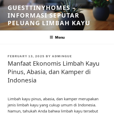
Skip
GUESTTINYHOMES –
to
INFORMASI SEPUTAR
content
PELUANG LIMBAH KAYU
Menu
POSTED
FEBRUARY 13, 2025
BY
ADMINGUE
ON
Manfaat Ekonomis Limbah Kayu
Pinus, Abasia, dan Kamper di
Indonesia
Limbah kayu pinus, abasia, dan kamper merupakan
jenis limbah kayu yang cukup umum di Indonesia.
Namun, tahukah Anda bahwa limbah kayu tersebut