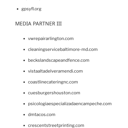
gpsyfl.org
MEDIA PARTNER III
vwrepairarlington.com
cleaningservicebaltimore-md.com
beckslandscapeandfence.com
vistaaltadelveramendi.com
coastlinecateringnc.com
cuesburgershouston.com
psicologiaespecializadaencampeche.com
dmtacos.com
crescentstreetprinting.com