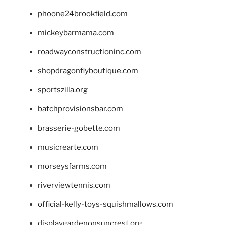
phoone24brookfield.com
mickeybarmama.com
roadwayconstructioninc.com
shopdragonflyboutique.com
sportszilla.org
batchprovisionsbar.com
brasserie-gobette.com
musicrearte.com
morseysfarms.com
riverviewtennis.com
official-kelly-toys-squishmallows.com
displaygardenonsuncrest.org