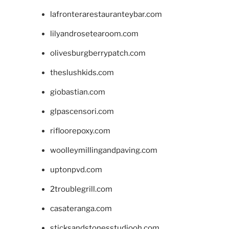
lafronterarestauranteybar.com
lilyandrosetearoom.com
olivesburgberrypatch.com
theslushkids.com
giobastian.com
glpascensori.com
rifloorepoxy.com
woolleymillingandpaving.com
uptonpvd.com
2troublegrill.com
casateranga.com
sticksandstonesstudiooh.com