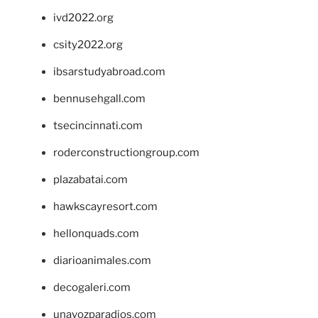
ivd2022.org
csity2022.org
ibsarstudyabroad.com
bennusehgall.com
tsecincinnati.com
roderconstructiongroup.com
plazabatai.com
hawkscayresort.com
hellonquads.com
diarioanimales.com
decogaleri.com
unavozparadios.com