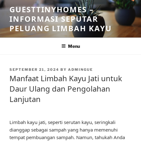
Skip
GUESTTINYHOMES –
to
INFORMASI SEPUTAR
content
PELUANG LIMBAH KAYU
Menu
POSTED
SEPTEMBER 21, 2024
BY
ADMINGUE
ON
Manfaat Limbah Kayu Jati untuk
Daur Ulang dan Pengolahan
Lanjutan
Limbah kayu jati, seperti serutan kayu, seringkali
dianggap sebagai sampah yang hanya memenuhi
tempat pembuangan sampah. Namun, tahukah Anda