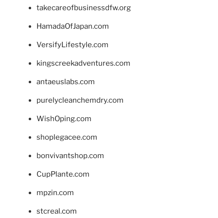
takecareofbusinessdfw.org
HamadaOfJapan.com
VersifyLifestyle.com
kingscreekadventures.com
antaeuslabs.com
purelycleanchemdry.com
WishOping.com
shoplegacee.com
bonvivantshop.com
CupPlante.com
mpzin.com
stcreal.com