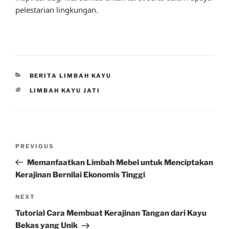
pelestarian lingkungan.
CATEGORIES
BERITA LIMBAH KAYU
TAGS
LIMBAH KAYU JATI
Post
Previous
PREVIOUS
navigation
Post
Memanfaatkan Limbah Mebel untuk Menciptakan
Kerajinan Bernilai Ekonomis Tinggi
Next
NEXT
Post
Tutorial Cara Membuat Kerajinan Tangan dari Kayu
Bekas yang Unik