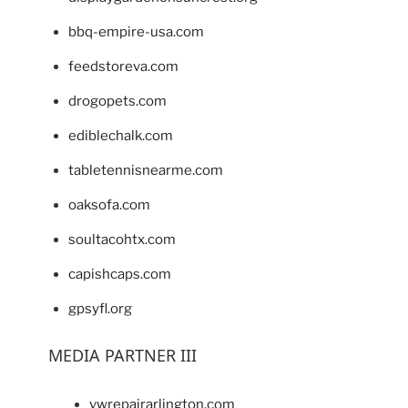
bbq-empire-usa.com
feedstoreva.com
drogopets.com
ediblechalk.com
tabletennisnearme.com
oaksofa.com
soultacohtx.com
capishcaps.com
gpsyfl.org
MEDIA PARTNER III
vwrepairarlington.com