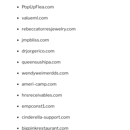
PopUpFlea.com
valueml.com
rebeccatorresjewelry.com
jmpbliss.com
drjorgerico.com
queensushipa.com
wendyweimerdds.com
ameri-camp.com
hrsreceivables.com
empconst1.com
cinderella-support.com
bigpinkrestaurant.com