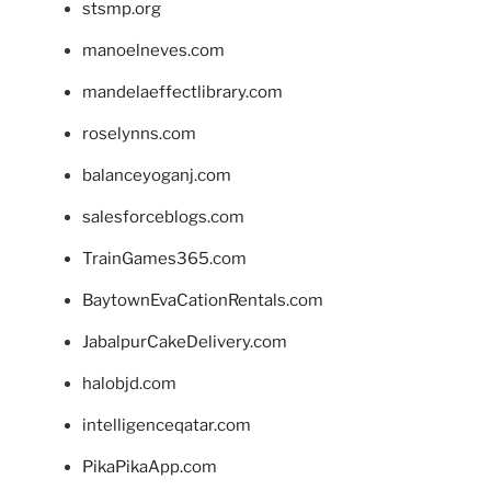
stsmp.org
manoelneves.com
mandelaeffectlibrary.com
roselynns.com
balanceyoganj.com
salesforceblogs.com
TrainGames365.com
BaytownEvaCationRentals.com
JabalpurCakeDelivery.com
halobjd.com
intelligenceqatar.com
PikaPikaApp.com