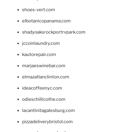
shoes-vert.com
elbotanicopanama.com
shadyoaksrockportrvpark.com
jccoinlaundry.com
kautorepair.com
marjaeswinebar.com
elmazatlanclinton.com
ideacoffeenyc.com
odieschillicothe.com
lacantinitagalesburg.com
pizzadeliverybristol.com