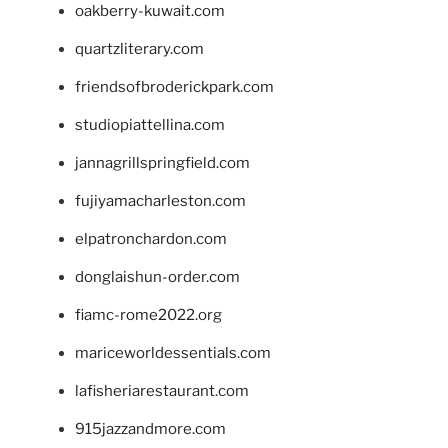
oakberry-kuwait.com
quartzliterary.com
friendsofbroderickpark.com
studiopiattellina.com
jannagrillspringfield.com
fujiyamacharleston.com
elpatronchardon.com
donglaishun-order.com
fiamc-rome2022.org
mariceworldessentials.com
lafisheriarestaurant.com
915jazzandmore.com