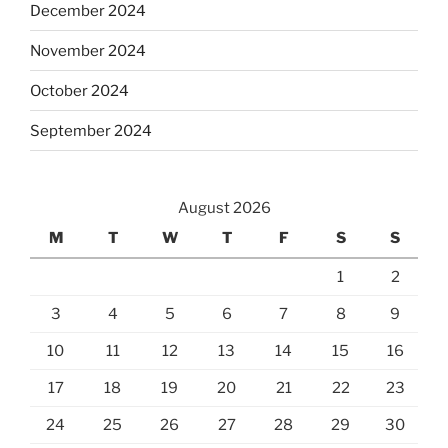
December 2024
November 2024
October 2024
September 2024
August 2026
M
T
W
T
F
S
S
1
2
3
4
5
6
7
8
9
10
11
12
13
14
15
16
17
18
19
20
21
22
23
24
25
26
27
28
29
30