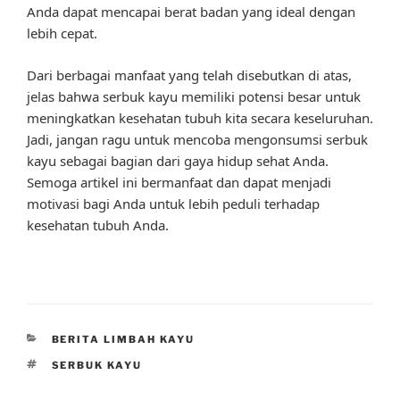
Anda dapat mencapai berat badan yang ideal dengan
lebih cepat.
Dari berbagai manfaat yang telah disebutkan di atas,
jelas bahwa serbuk kayu memiliki potensi besar untuk
meningkatkan kesehatan tubuh kita secara keseluruhan.
Jadi, jangan ragu untuk mencoba mengonsumsi serbuk
kayu sebagai bagian dari gaya hidup sehat Anda.
Semoga artikel ini bermanfaat dan dapat menjadi
motivasi bagi Anda untuk lebih peduli terhadap
kesehatan tubuh Anda.
CATEGORIES
BERITA LIMBAH KAYU
TAGS
SERBUK KAYU