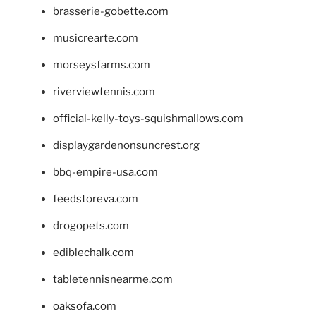
brasserie-gobette.com
musicrearte.com
morseysfarms.com
riverviewtennis.com
official-kelly-toys-squishmallows.com
displaygardenonsuncrest.org
bbq-empire-usa.com
feedstoreva.com
drogopets.com
ediblechalk.com
tabletennisnearme.com
oaksofa.com