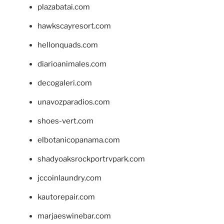
plazabatai.com
hawkscayresort.com
hellonquads.com
diarioanimales.com
decogaleri.com
unavozparadios.com
shoes-vert.com
elbotanicopanama.com
shadyoaksrockportrvpark.com
jccoinlaundry.com
kautorepair.com
marjaeswinebar.com