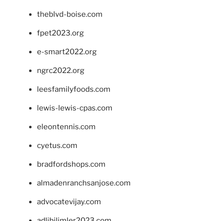
theblvd-boise.com
fpet2023.org
e-smart2022.org
ngrc2022.org
leesfamilyfoods.com
lewis-lewis-cpas.com
eleontennis.com
cyetus.com
bradfordshops.com
almadenranchsanjose.com
advocatevijay.com
adlibilimler2023.com