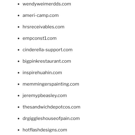
wendyweimerdds.com
ameri-camp.com
hrsreceivables.com
empconst1.com
cinderella-support.com
bigpinkrestaurant.com
inspirehuahin.com
memmingerspainting.com
jeremypbeasley.com
thesandwichdepotcos.com
drgiggleshouseofpain.com
hotflashdesigns.com