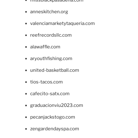
missblackpasadena.com
anneskitchen.org
valenciamarketytaqueria.com
reefrecordsllc.com
alawaffle.com
aryouthfishing.com
united-basketball.com
tios-tacos.com
cafecito-satx.com
graduacionviu2023.com
pecanjackstogo.com
zengardendayspa.com