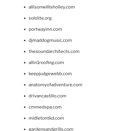
allisonwillisholley.com
solslite.org
portwayinn.com
djmaddogmusic.com
thesoundarchitects.com
allin1roofing.com
keepjudgewebb.com
anatomyofadventure.com
drivancastillo.com
cmmedspa.com
midletontkd.com
gardensandgrills.com