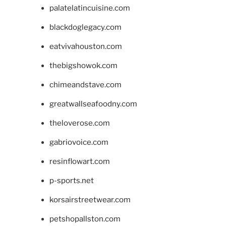
palatelatincuisine.com
blackdoglegacy.com
eatvivahouston.com
thebigshowok.com
chimeandstave.com
greatwallseafoodny.com
theloverose.com
gabriovoice.com
resinflowart.com
p-sports.net
korsairstreetwear.com
petshopallston.com