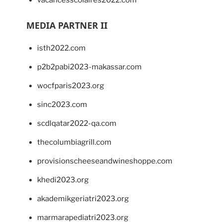
vacancesscolaires2022.com
MEDIA PARTNER II
isth2022.com
p2b2pabi2023-makassar.com
wocfparis2023.org
sinc2023.com
scdlqatar2022-qa.com
thecolumbiagrill.com
provisionscheeseandwineshoppe.com
khedi2023.org
akademikgeriatri2023.org
marmarapediatri2023.org