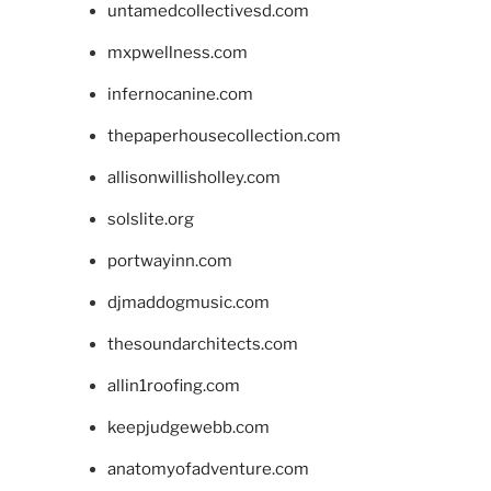
untamedcollectivesd.com
mxpwellness.com
infernocanine.com
thepaperhousecollection.com
allisonwillisholley.com
solslite.org
portwayinn.com
djmaddogmusic.com
thesoundarchitects.com
allin1roofing.com
keepjudgewebb.com
anatomyofadventure.com