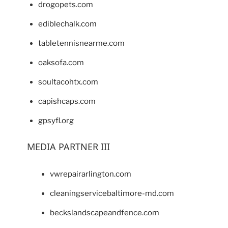
drogopets.com
ediblechalk.com
tabletennisnearme.com
oaksofa.com
soultacohtx.com
capishcaps.com
gpsyfl.org
MEDIA PARTNER III
vwrepairarlington.com
cleaningservicebaltimore-md.com
beckslandscapeandfence.com