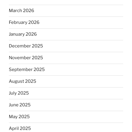
March 2026
February 2026
January 2026
December 2025
November 2025
September 2025
August 2025
July 2025
June 2025
May 2025
April 2025