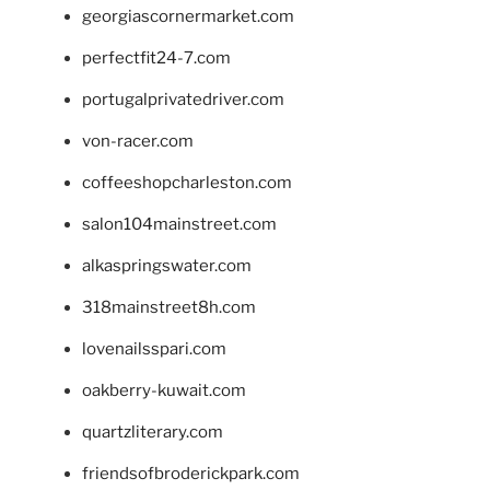
georgiascornermarket.com
perfectfit24-7.com
portugalprivatedriver.com
von-racer.com
coffeeshopcharleston.com
salon104mainstreet.com
alkaspringswater.com
318mainstreet8h.com
lovenailsspari.com
oakberry-kuwait.com
quartzliterary.com
friendsofbroderickpark.com