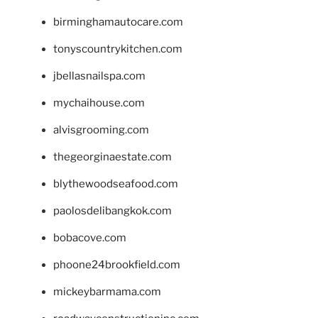
birminghamautocare.com
tonyscountrykitchen.com
jbellasnailspa.com
mychaihouse.com
alvisgrooming.com
thegeorginaestate.com
blythewoodseafood.com
paolosdelibangkok.com
bobacove.com
phoone24brookfield.com
mickeybarmama.com