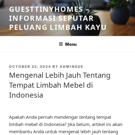
Skip
GUESTTINYHOMES –
to
INFORMASI SEPUTAR
content
PELUANG LIMBAH KAYU
Menu
POSTED
OCTOBER 22, 2024
BY
ADMINGUE
ON
Mengenal Lebih Jauh Tentang
Tempat Limbah Mebel di
Indonesia
Apakah Anda pernah mendengar tentang tempat
limbah mebel di Indonesia? Jika belum, artikel ini akan
membantu Anda untuk mengenal lebih jauh tentang