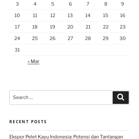
3
4
5
6
7
8
9
10
11
12
13
14
15
16
17
18
19
20
21
22
23
24
25
26
27
28
29
30
31
« Mar
Search
Search
for:
RECENT POSTS
Ekspor Pelet Kayu Indonesia: Potensi dan Tantangan