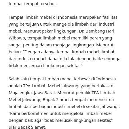
tempat-tempat tersebut.
Tempat limbah mebel di Indonesia merupakan fasilitas
yang bertujuan untuk mengelola limbah dari industri
mebel. Menurut pakar lingkungan, Dr. Bambang Hari
Wibowo, tempat limbah mebel memiliki peran yang
sangat penting dalam menjaga lingkungan. Menurut
beliau, “Dengan adanya tempat limbah mebel, limbah
dari industri mebel dapat dikelola dengan baik sehingga
tidak mencemari lingkungan sekitar.”
Salah satu tempat limbah mebel terbesar di Indonesia
adalah TPA Limbah Mebel Jatiwangi yang berlokasi di
Majalengka, Jawa Barat. Menurut pemilik TPA Limbah
Mebel Jatiwangi, Bapak Slamet, tempat ini menerima
limbah dari berbagai industri mebel di sekitar Jatiwangi.
“Kami berkomitmen untuk mengelola limbah mebel
dengan baik agar tidak merusak lingkungan sekitar,”
ujar Bapak Slamet.