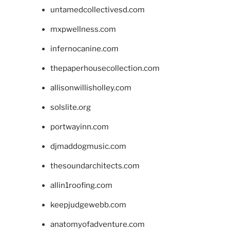
untamedcollectivesd.com
mxpwellness.com
infernocanine.com
thepaperhousecollection.com
allisonwillisholley.com
solslite.org
portwayinn.com
djmaddogmusic.com
thesoundarchitects.com
allin1roofing.com
keepjudgewebb.com
anatomyofadventure.com