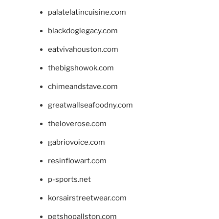
palatelatincuisine.com
blackdoglegacy.com
eatvivahouston.com
thebigshowok.com
chimeandstave.com
greatwallseafoodny.com
theloverose.com
gabriovoice.com
resinflowart.com
p-sports.net
korsairstreetwear.com
petshopallston.com