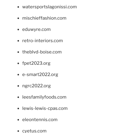
watersportslagonissi.com
mischieffashion.com
eduwyre.com
retro-interiors.com
theblvd-boise.com
fpet2023.org
e-smart2022.org
ngrc2022.org
leesfamilyfoods.com
lewis-lewis-cpas.com
eleontennis.com
cyetus.com