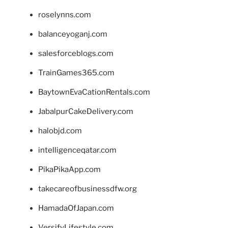
roselynns.com
balanceyoganj.com
salesforceblogs.com
TrainGames365.com
BaytownEvaCationRentals.com
JabalpurCakeDelivery.com
halobjd.com
intelligenceqatar.com
PikaPikaApp.com
takecareofbusinessdfw.org
HamadaOfJapan.com
VersifyLifestyle.com