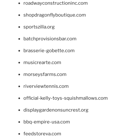
roadwayconstructioninc.com
shopdragonflyboutique.com
sportszilla.org
batchprovisionsbar.com
brasserie-gobette.com
musicrearte.com
morseysfarms.com
riverviewtennis.com
official-kelly-toys-squishmallows.com
displaygardenonsuncrest.org
bbq-empire-usa.com
feedstoreva.com