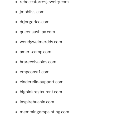
rebeccatorresjewelry.com
jmpbliss.com
drjorgerico.com
queensushipa.com
wendyweimerdds.com
ameri-camp.com
hrsreceivables.com
empconst1.com
cinderella-support.com
bigpinkrestaurant.com
inspirehuahin.com
memmingerspainting.com