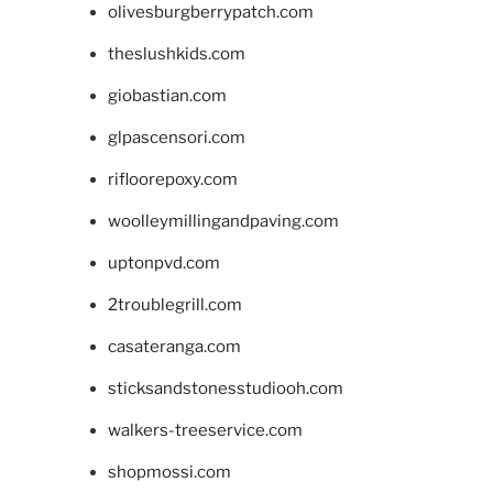
olivesburgberrypatch.com
theslushkids.com
giobastian.com
glpascensori.com
rifloorepoxy.com
woolleymillingandpaving.com
uptonpvd.com
2troublegrill.com
casateranga.com
sticksandstonesstudiooh.com
walkers-treeservice.com
shopmossi.com