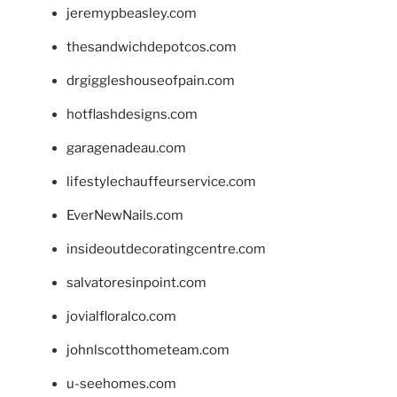
jeremypbeasley.com
thesandwichdepotcos.com
drgiggleshouseofpain.com
hotflashdesigns.com
garagenadeau.com
lifestylechauffeurservice.com
EverNewNails.com
insideoutdecoratingcentre.com
salvatoresinpoint.com
jovialfloralco.com
johnlscotthometeam.com
u-seehomes.com