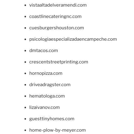
vistaaltadelveramendi.com
coastlinecateringnc.com
cuesburgershouston.com
psicologiaespecializadaencampeche.com
dmtacos.com
crescentstreetprinting.com
hornopizza.com
driveadragster.com
hematologa.com
lizaivanov.com
guesttinyhomes.com
home-plow-by-meyer.com