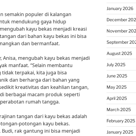
January 2026
an semakin populer di kalangan
December 20
 untuk mendukung gaya hidup
 mengubah kayu bekas menjadi kreasi
November 20
tangan dari bahan kayu bekas ini bisa
September 20
enangkan dan bermanfaat.
August 2025
r, Anisa, mengubah kayu bekas menjadi
July 2025
yak manfaat. “Selain membantu
idak terpakai, kita juga bisa
June 2025
nik dan berharga dari bahan yang
edikit kreativitas dan keahlian tangan,
May 2025
adi berbagai macam produk seperti
April 2025
au perabotan rumah tangga.
March 2025
erajinan tangan dari kayu bekas adalah
February 2025
otongan-potongan kayu bekas.
Budi, rak gantung ini bisa menjadi
January 2025