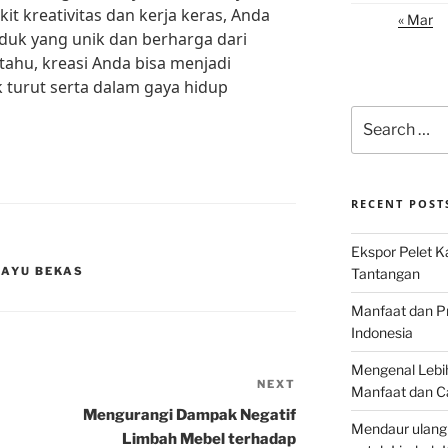
t kreativitas dan kerja keras, Anda
« Mar
duk yang unik dan berharga dari
tahu, kreasi Anda bisa menjadi
k turut serta dalam gaya hidup
Search
for:
RECENT POST
Ekspor Pelet K
KAYU BEKAS
Tantangan
Manfaat dan P
Indonesia
Mengenal Lebih
NEXT
Next
Manfaat dan C
Post
Mengurangi Dampak Negatif
Mendaur ulang
Limbah Mebel terhadap