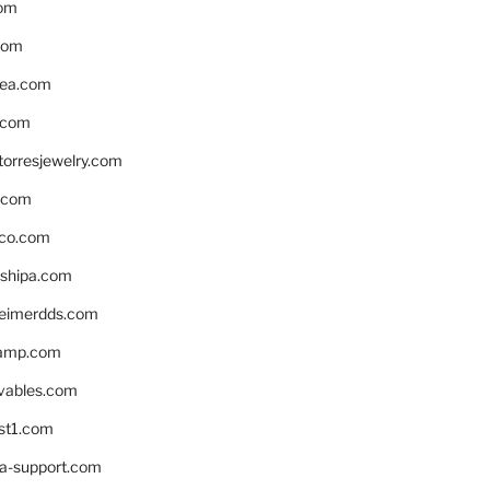
om
com
ea.com
.com
torresjewelry.com
s.com
ico.com
shipa.com
eimerdds.com
camp.com
ivables.com
st1.com
la-support.com