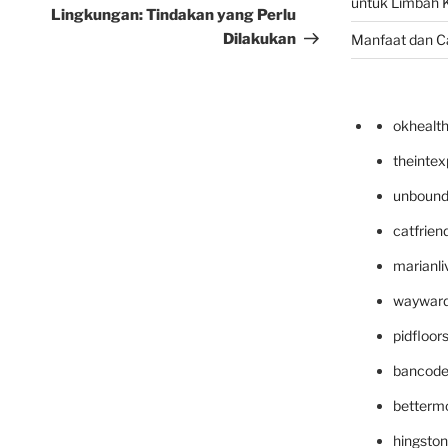
untuk Limbah K
Lingkungan: Tindakan yang Perlu
Dilakukan
Manfaat dan C
okhealt
theinte
unbound
catfrien
marianli
wayward
pidfloo
bancode
betterm
hingsto