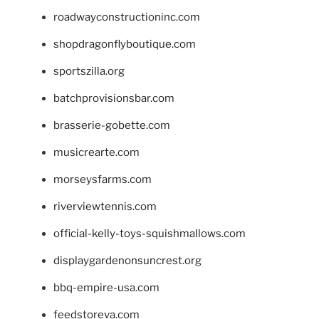
roadwayconstructioninc.com
shopdragonflyboutique.com
sportszilla.org
batchprovisionsbar.com
brasserie-gobette.com
musicrearte.com
morseysfarms.com
riverviewtennis.com
official-kelly-toys-squishmallows.com
displaygardenonsuncrest.org
bbq-empire-usa.com
feedstoreva.com