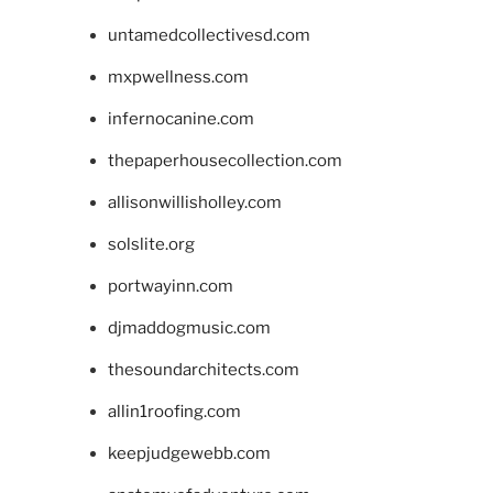
untamedcollectivesd.com
mxpwellness.com
infernocanine.com
thepaperhousecollection.com
allisonwillisholley.com
solslite.org
portwayinn.com
djmaddogmusic.com
thesoundarchitects.com
allin1roofing.com
keepjudgewebb.com