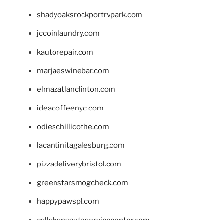
shadyoaksrockportrvpark.com
jccoinlaundry.com
kautorepair.com
marjaeswinebar.com
elmazatlanclinton.com
ideacoffeenyc.com
odieschillicothe.com
lacantinitagalesburg.com
pizzadeliverybristol.com
greenstarsmogcheck.com
happypawspl.com
callahansautoservicecenter.com