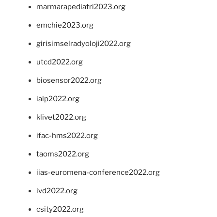
marmarapediatri2023.org
emchie2023.org
girisimselradyoloji2022.org
utcd2022.org
biosensor2022.org
ialp2022.org
klivet2022.org
ifac-hms2022.org
taoms2022.org
iias-euromena-conference2022.org
ivd2022.org
csity2022.org