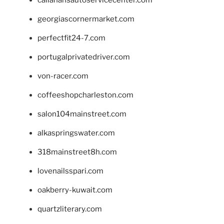
georgiascornermarket.com
perfectfit24-7.com
portugalprivatedriver.com
von-racer.com
coffeeshopcharleston.com
salon104mainstreet.com
alkaspringswater.com
318mainstreet8h.com
lovenailsspari.com
oakberry-kuwait.com
quartzliterary.com