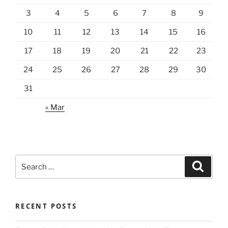
3
4
5
6
7
8
9
10
11
12
13
14
15
16
17
18
19
20
21
22
23
24
25
26
27
28
29
30
31
« Mar
Search
Search
for:
RECENT POSTS