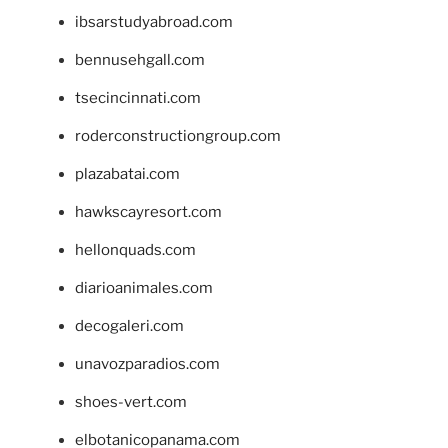
ibsarstudyabroad.com
bennusehgall.com
tsecincinnati.com
roderconstructiongroup.com
plazabatai.com
hawkscayresort.com
hellonquads.com
diarioanimales.com
decogaleri.com
unavozparadios.com
shoes-vert.com
elbotanicopanama.com