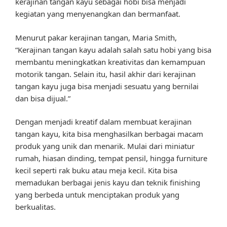
kerajinan tangan kayu sebagai hobi bisa menjadi
kegiatan yang menyenangkan dan bermanfaat.
Menurut pakar kerajinan tangan, Maria Smith,
“Kerajinan tangan kayu adalah salah satu hobi yang bisa
membantu meningkatkan kreativitas dan kemampuan
motorik tangan. Selain itu, hasil akhir dari kerajinan
tangan kayu juga bisa menjadi sesuatu yang bernilai
dan bisa dijual.”
Dengan menjadi kreatif dalam membuat kerajinan
tangan kayu, kita bisa menghasilkan berbagai macam
produk yang unik dan menarik. Mulai dari miniatur
rumah, hiasan dinding, tempat pensil, hingga furniture
kecil seperti rak buku atau meja kecil. Kita bisa
memadukan berbagai jenis kayu dan teknik finishing
yang berbeda untuk menciptakan produk yang
berkualitas.