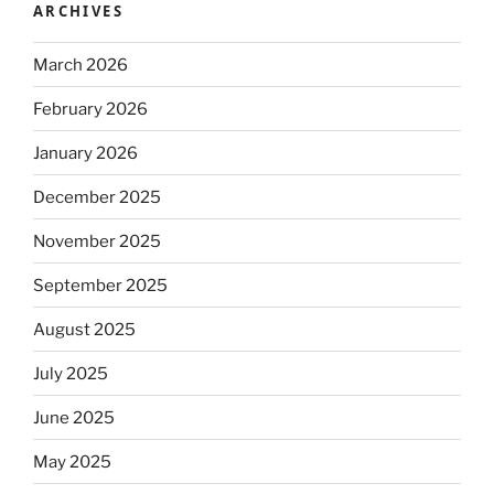
ARCHIVES
March 2026
February 2026
January 2026
December 2025
November 2025
September 2025
August 2025
July 2025
June 2025
May 2025