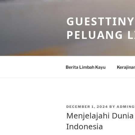
Skip
to
GUESTTINY
content
PELUANG 
Berita Limbah Kayu
Kerajina
POSTED
DECEMBER 1, 2024
BY
ADMING
ON
Menjelajahi Dunia
Indonesia