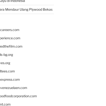
ayu di Indonesia
ara Mendaur Ulang Plywood Bekas
hcareers.com
xperience.com
edthefilm.com
ds-bg.org
ves.org
tees.com
rsexpress.com
venezuelaen.com
oodfoodcorporation.com
nnt.com