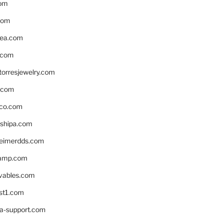
om
com
ea.com
.com
torresjewelry.com
s.com
ico.com
shipa.com
eimerdds.com
camp.com
ivables.com
st1.com
la-support.com