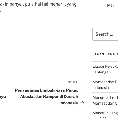
makin banyak pula hal-hal menarik yang
« Mar
.
Search
for:
RECENT POST
Ekspor Pelet K
Tantangan
Manfaat dan P
NEXT
Next
Indonesia
Post
Penanganan Limbah Kayu Pinus,
ayu
Abasia, dan Kamper di Daerah
Mengenal Lebih
Indonesia
Manfaat dan C
Mendaur ulang