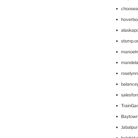
choosea
hoverbo
alaskapo
stsmp.o
manoel
mandelae
roselyn
balance
salesfo
TrainG
Baytown
Jabalpu
halobjd