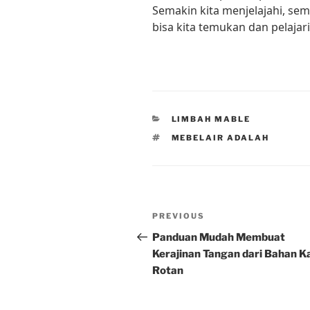
Semakin kita menjelajahi, se
bisa kita temukan dan pelajari
CATEGORIES
LIMBAH MABLE
TAGS
MEBELAIR ADALAH
Post
Previous
PREVIOUS
navigation
Post
Panduan Mudah Membuat
Kerajinan Tangan dari Bahan K
Rotan