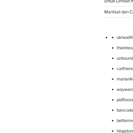
untuk Limbah K
Manfaat dan C
okhealt
theinte
unbound
catfrien
marianli
wayward
pidfloo
bancode
betterm
hingsto