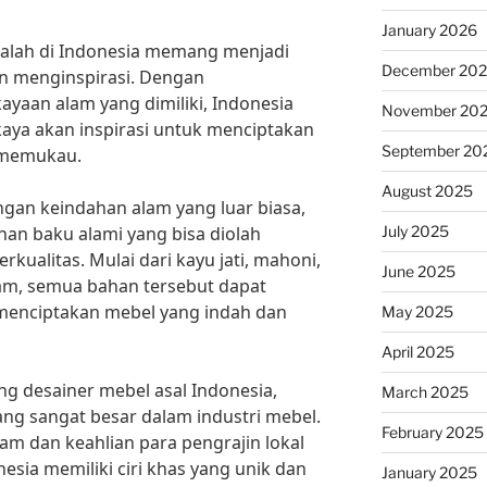
January 2026
dalah di Indonesia memang menjadi
December 20
n menginspirasi. Dengan
yaan alam yang dimiliki, Indonesia
November 20
aya akan inspirasi untuk menciptakan
September 20
 memukau.
August 2025
ngan keindahan alam yang luar biasa,
July 2025
han baku alami yang bisa diolah
kualitas. Mulai dari kayu jati, mahoni,
June 2025
lam, semua bahan tersebut dapat
 menciptakan mebel yang indah dan
May 2025
April 2025
ng desainer mebel asal Indonesia,
March 2025
ang sangat besar dalam industri mebel.
February 2025
am dan keahlian para pengrajin lokal
ia memiliki ciri khas yang unik dan
January 2025