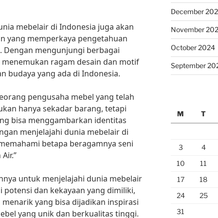
December 20
dunia mebelair di Indonesia juga akan
November 20
an yang memperkaya pengetahuan
October 2024
al. Dengan mengunjungi berbagai
kan menemukan ragam desain dan motif
September 20
n budaya yang ada di Indonesia.
eorang pengusaha mebel yang telah
bukan hanya sekadar barang, tetapi
M
T
ang bisa menggambarkan identitas
ngan menjelajahi dunia mebelair di
n memahami betapa beragamnya seni
3
4
Air.”
10
11
ahnya untuk menjelajahi dunia mebelair
17
18
 potensi dan kekayaan yang dimiliki,
24
25
 menarik yang bisa dijadikan inspirasi
31
el yang unik dan berkualitas tinggi.