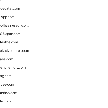
enceqatar.com
aApp.com
eofbusinessdfw.org
OfJapan.com
ifestyle.com
eekadventures.com
labs.com
leanchemdry.com
ing.com
acee.com
ntshop.com
te.com