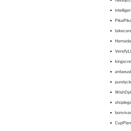
intellig
PikaPik
takecar
Hamada
VersifyL
kingscr
antaeus
purelyc
WishOp
shopleg
bonviva
CupPlan