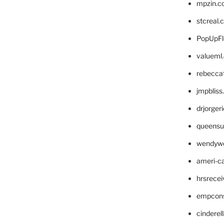
mpzin.c
stcreal.
PopUpFl
valueml
rebecca
jmpblis
drjorger
queensu
wendyw
ameri-
hrsrece
empcon
cinderel