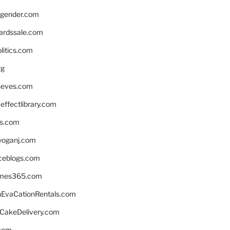
gender.com
ardssale.com
litics.com
rg
neves.com
ffectlibrary.com
ns.com
yoganj.com
rceblogs.com
ames365.com
EvaCationRentals.com
rCakeDelivery.com
.com