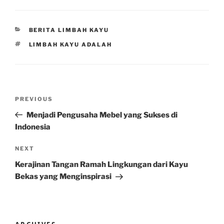
CATEGORIES
BERITA LIMBAH KAYU
TAGS
LIMBAH KAYU ADALAH
Post
Previous
PREVIOUS
navigation
Post
Menjadi Pengusaha Mebel yang Sukses di
Indonesia
Next
NEXT
Post
Kerajinan Tangan Ramah Lingkungan dari Kayu
Bekas yang Menginspirasi