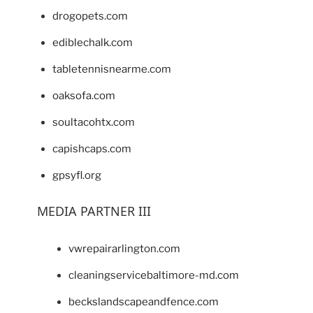
drogopets.com
ediblechalk.com
tabletennisnearme.com
oaksofa.com
soultacohtx.com
capishcaps.com
gpsyfl.org
MEDIA PARTNER III
vwrepairarlington.com
cleaningservicebaltimore-md.com
beckslandscapeandfence.com