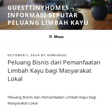
Skip
GUESTTINYHOMES –
to
INFORMASI SEPUTAR
content
PELUANG LIMBAH KAYU
Menu
POSTED
OCTOBER 1, 2024
BY
ADMINGUE
ON
Peluang Bisnis dari Pemanfaatan
Limbah Kayu bagi Masyarakat
Lokal
Peluang Bisnis dari Pemanfaatan Limbah Kayu bagi
Masyarakat Lokal