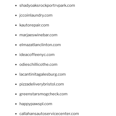
shadyoaksrockportrvpark.com
jccoinlaundry.com
kautorepair.com
marjaeswinebar.com
elmazatlanclinton.com
ideacoffeenyc.com
odieschillicothe.com
lacantinitagalesburg.com
pizzadeliverybristol.com
greenstarsmogcheck.com
happypawspl.com
callahansautoservicecenter.com