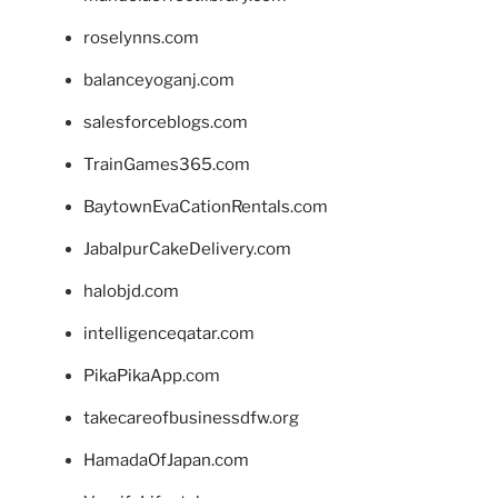
roselynns.com
balanceyoganj.com
salesforceblogs.com
TrainGames365.com
BaytownEvaCationRentals.com
JabalpurCakeDelivery.com
halobjd.com
intelligenceqatar.com
PikaPikaApp.com
takecareofbusinessdfw.org
HamadaOfJapan.com