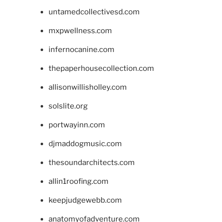
untamedcollectivesd.com
mxpwellness.com
infernocanine.com
thepaperhousecollection.com
allisonwillisholley.com
solslite.org
portwayinn.com
djmaddogmusic.com
thesoundarchitects.com
allin1roofing.com
keepjudgewebb.com
anatomyofadventure.com