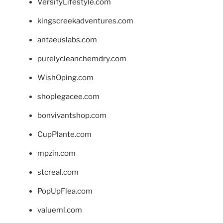
VersifyLifestyle.com
kingscreekadventures.com
antaeuslabs.com
purelycleanchemdry.com
WishOping.com
shoplegacee.com
bonvivantshop.com
CupPlante.com
mpzin.com
stcreal.com
PopUpFlea.com
valueml.com