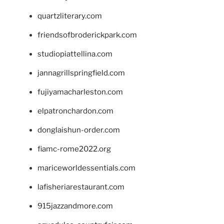
quartzliterary.com
friendsofbroderickpark.com
studiopiattellina.com
jannagrillspringfield.com
fujiyamacharleston.com
elpatronchardon.com
donglaishun-order.com
fiamc-rome2022.org
mariceworldessentials.com
lafisheriarestaurant.com
915jazzandmore.com