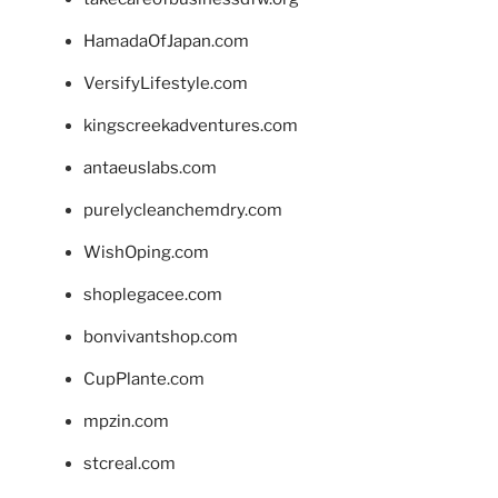
HamadaOfJapan.com
VersifyLifestyle.com
kingscreekadventures.com
antaeuslabs.com
purelycleanchemdry.com
WishOping.com
shoplegacee.com
bonvivantshop.com
CupPlante.com
mpzin.com
stcreal.com