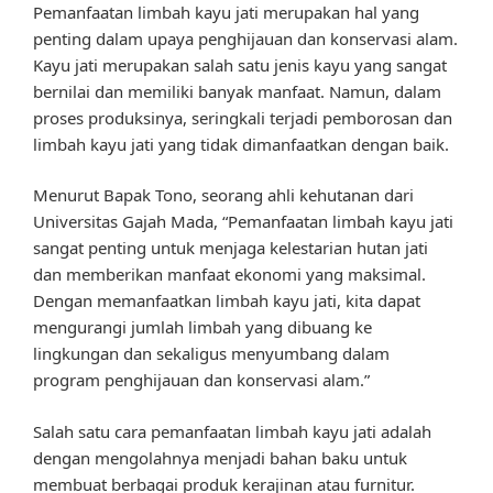
Pemanfaatan limbah kayu jati merupakan hal yang
penting dalam upaya penghijauan dan konservasi alam.
Kayu jati merupakan salah satu jenis kayu yang sangat
bernilai dan memiliki banyak manfaat. Namun, dalam
proses produksinya, seringkali terjadi pemborosan dan
limbah kayu jati yang tidak dimanfaatkan dengan baik.
Menurut Bapak Tono, seorang ahli kehutanan dari
Universitas Gajah Mada, “Pemanfaatan limbah kayu jati
sangat penting untuk menjaga kelestarian hutan jati
dan memberikan manfaat ekonomi yang maksimal.
Dengan memanfaatkan limbah kayu jati, kita dapat
mengurangi jumlah limbah yang dibuang ke
lingkungan dan sekaligus menyumbang dalam
program penghijauan dan konservasi alam.”
Salah satu cara pemanfaatan limbah kayu jati adalah
dengan mengolahnya menjadi bahan baku untuk
membuat berbagai produk kerajinan atau furnitur.