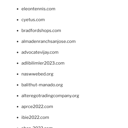
eleontennis.com
cyetus.com
bradfordshops.com
almadenranchsanjose.com
advocatevijay.com
adlibilimler2023.com
naswwebed.org
balithut-manado.org
alteregotradingcompany.org
aprce2022.com
ibie2022.com