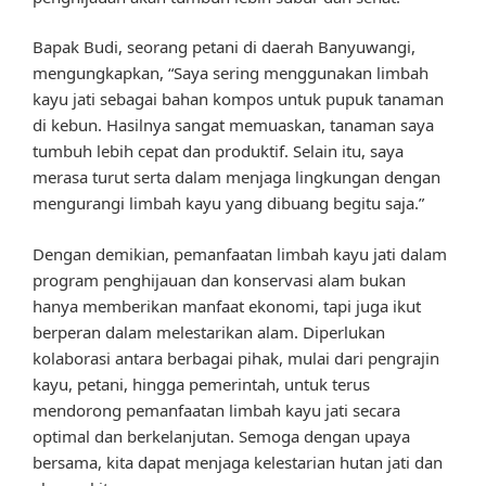
Bapak Budi, seorang petani di daerah Banyuwangi,
mengungkapkan, “Saya sering menggunakan limbah
kayu jati sebagai bahan kompos untuk pupuk tanaman
di kebun. Hasilnya sangat memuaskan, tanaman saya
tumbuh lebih cepat dan produktif. Selain itu, saya
merasa turut serta dalam menjaga lingkungan dengan
mengurangi limbah kayu yang dibuang begitu saja.”
Dengan demikian, pemanfaatan limbah kayu jati dalam
program penghijauan dan konservasi alam bukan
hanya memberikan manfaat ekonomi, tapi juga ikut
berperan dalam melestarikan alam. Diperlukan
kolaborasi antara berbagai pihak, mulai dari pengrajin
kayu, petani, hingga pemerintah, untuk terus
mendorong pemanfaatan limbah kayu jati secara
optimal dan berkelanjutan. Semoga dengan upaya
bersama, kita dapat menjaga kelestarian hutan jati dan