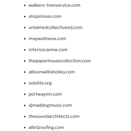
walkers-treeservice.com
shopmossi.com
untamedcollectivesd.com
mxpwellness.com
infernocanine.com
thepaperhousecollection.com
allisonwillisholley.com
solslite.org
portwayinn.com
djmaddogmusic.com
thesoundarchitects.com
allin1roofing.com