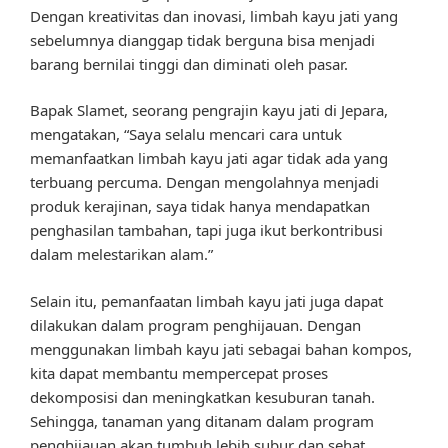
Dengan kreativitas dan inovasi, limbah kayu jati yang
sebelumnya dianggap tidak berguna bisa menjadi
barang bernilai tinggi dan diminati oleh pasar.
Bapak Slamet, seorang pengrajin kayu jati di Jepara,
mengatakan, “Saya selalu mencari cara untuk
memanfaatkan limbah kayu jati agar tidak ada yang
terbuang percuma. Dengan mengolahnya menjadi
produk kerajinan, saya tidak hanya mendapatkan
penghasilan tambahan, tapi juga ikut berkontribusi
dalam melestarikan alam.”
Selain itu, pemanfaatan limbah kayu jati juga dapat
dilakukan dalam program penghijauan. Dengan
menggunakan limbah kayu jati sebagai bahan kompos,
kita dapat membantu mempercepat proses
dekomposisi dan meningkatkan kesuburan tanah.
Sehingga, tanaman yang ditanam dalam program
penghijauan akan tumbuh lebih subur dan sehat.