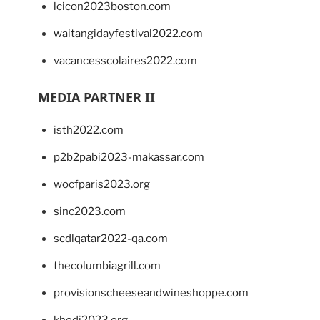
lcicon2023boston.com
waitangidayfestival2022.com
vacancesscolaires2022.com
MEDIA PARTNER II
isth2022.com
p2b2pabi2023-makassar.com
wocfparis2023.org
sinc2023.com
scdlqatar2022-qa.com
thecolumbiagrill.com
provisionscheeseandwineshoppe.com
khedi2023.org