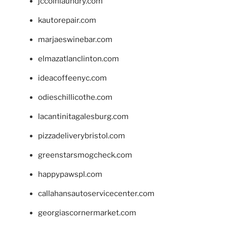
jccoinlaundry.com
kautorepair.com
marjaeswinebar.com
elmazatlanclinton.com
ideacoffeenyc.com
odieschillicothe.com
lacantinitagalesburg.com
pizzadeliverybristol.com
greenstarsmogcheck.com
happypawspl.com
callahansautoservicecenter.com
georgiascornermarket.com