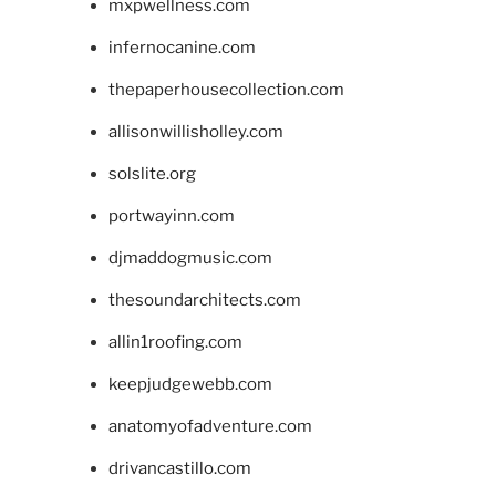
mxpwellness.com
infernocanine.com
thepaperhousecollection.com
allisonwillisholley.com
solslite.org
portwayinn.com
djmaddogmusic.com
thesoundarchitects.com
allin1roofing.com
keepjudgewebb.com
anatomyofadventure.com
drivancastillo.com