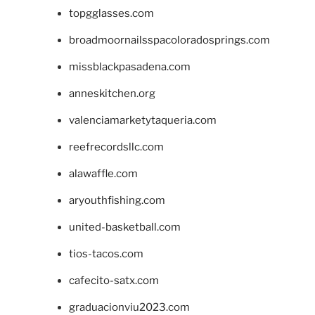
topgglasses.com
broadmoornailsspacoloradosprings.com
missblackpasadena.com
anneskitchen.org
valenciamarketytaqueria.com
reefrecordsllc.com
alawaffle.com
aryouthfishing.com
united-basketball.com
tios-tacos.com
cafecito-satx.com
graduacionviu2023.com