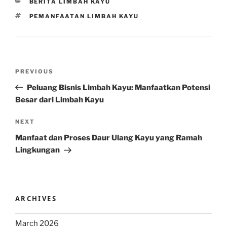
CATEGORIES
BERITA LIMBAH KAYU
TAGS
PEMANFAATAN LIMBAH KAYU
Post
Previous
PREVIOUS
navigation
Post
Peluang Bisnis Limbah Kayu: Manfaatkan Potensi
Besar dari Limbah Kayu
Next
NEXT
Post
Manfaat dan Proses Daur Ulang Kayu yang Ramah
Lingkungan
ARCHIVES
March 2026