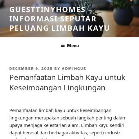
Skip
GUESTTINYHOMES –
to
INFORMASI SEPUTAR
content
PELUANG LIMBAH KAYU
Menu
POSTED
DECEMBER 9, 2025
BY
ADMINGUE
ON
Pemanfaatan Limbah Kayu untuk
Keseimbangan Lingkungan
Pemanfaatan limbah kayu untuk keseimbangan
lingkungan merupakan sebuah langkah penting dalam
upaya menjaga kelestarian alam. Limbah kayu sendiri
dapat berasal dari berbagai aktivitas, seperti industri