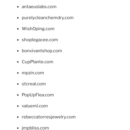
antaeuslabs.com
purelycleanchemdry.com
WishOping.com
shoplegacee.com
bonvivantshop.com
CupPlante.com
mpzin.com
stcreal.com
PopUpFlea.com
valueml.com
rebeccatorresjewelry.com
jmpbliss.com