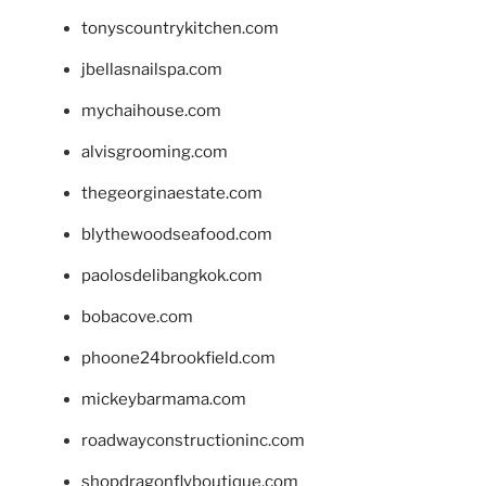
tonyscountrykitchen.com
jbellasnailspa.com
mychaihouse.com
alvisgrooming.com
thegeorginaestate.com
blythewoodseafood.com
paolosdelibangkok.com
bobacove.com
phoone24brookfield.com
mickeybarmama.com
roadwayconstructioninc.com
shopdragonflyboutique.com