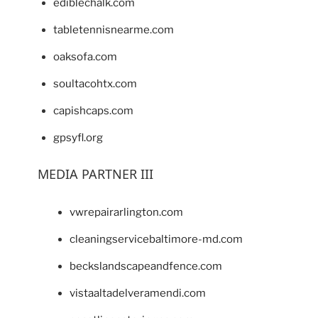
ediblechalk.com
tabletennisnearme.com
oaksofa.com
soultacohtx.com
capishcaps.com
gpsyfl.org
MEDIA PARTNER III
vwrepairarlington.com
cleaningservicebaltimore-md.com
beckslandscapeandfence.com
vistaaltadelveramendi.com