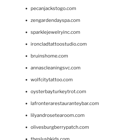
pecanjackstogo.com
zengardendayspa.com
sparklejewelryinc.com
ironcladtattoostudio.com
bruinshome.com
annascleaningsvc.com
wolfcitytattoo.com
oysterbayturkeytrot.com
lafronterarestauranteybar.com
lilyandrosetearoom.com
olivesburgberrypatch.com
theslushkids.com