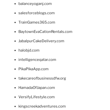
balanceyoganj.com
salesforceblogs.com
TrainGames365.com
BaytownEvaCationRentals.com
JabalpurCakeDelivery.com
halobjd.com
intelligenceqatar.com
PikaPikaApp.com
takecareofbusinessdfw.org
HamadaOfJapan.com
VersifyLifestyle.com
kingscreekadventures.com