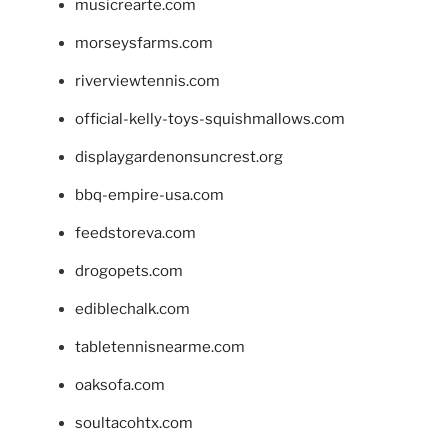
musicrearte.com
morseysfarms.com
riverviewtennis.com
official-kelly-toys-squishmallows.com
displaygardenonsuncrest.org
bbq-empire-usa.com
feedstoreva.com
drogopets.com
ediblechalk.com
tabletennisnearme.com
oaksofa.com
soultacohtx.com