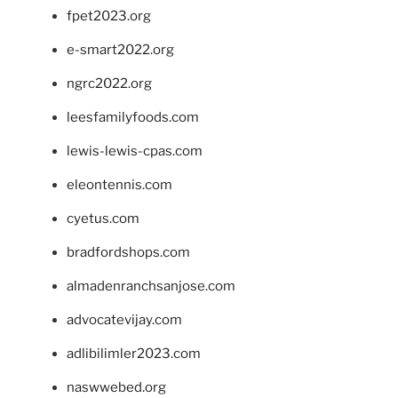
fpet2023.org
e-smart2022.org
ngrc2022.org
leesfamilyfoods.com
lewis-lewis-cpas.com
eleontennis.com
cyetus.com
bradfordshops.com
almadenranchsanjose.com
advocatevijay.com
adlibilimler2023.com
naswwebed.org