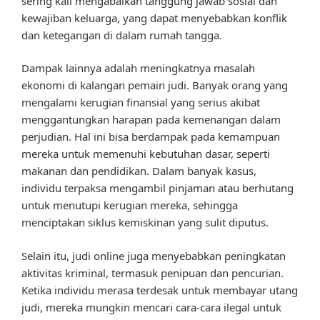
sering kali mengabaikan tanggung jawab sosial dan
kewajiban keluarga, yang dapat menyebabkan konflik
dan ketegangan di dalam rumah tangga.
Dampak lainnya adalah meningkatnya masalah
ekonomi di kalangan pemain judi. Banyak orang yang
mengalami kerugian finansial yang serius akibat
menggantungkan harapan pada kemenangan dalam
perjudian. Hal ini bisa berdampak pada kemampuan
mereka untuk memenuhi kebutuhan dasar, seperti
makanan dan pendidikan. Dalam banyak kasus,
individu terpaksa mengambil pinjaman atau berhutang
untuk menutupi kerugian mereka, sehingga
menciptakan siklus kemiskinan yang sulit diputus.
Selain itu, judi online juga menyebabkan peningkatan
aktivitas kriminal, termasuk penipuan dan pencurian.
Ketika individu merasa terdesak untuk membayar utang
judi, mereka mungkin mencari cara-cara ilegal untuk