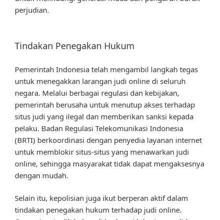
perjudian.
Tindakan Penegakan Hukum
Pemerintah Indonesia telah mengambil langkah tegas
untuk menegakkan larangan judi online di seluruh
negara. Melalui berbagai regulasi dan kebijakan,
pemerintah berusaha untuk menutup akses terhadap
situs judi yang ilegal dan memberikan sanksi kepada
pelaku. Badan Regulasi Telekomunikasi Indonesia
(BRTI) berkoordinasi dengan penyedia layanan internet
untuk memblokir situs-situs yang menawarkan judi
online, sehingga masyarakat tidak dapat mengaksesnya
dengan mudah.
Selain itu, kepolisian juga ikut berperan aktif dalam
tindakan penegakan hukum terhadap judi online.