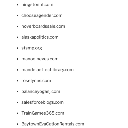
hingstonnt.com
chooseagender.com
hoverboardssale.com
alaskapolitics.com
stsmp.org
manoelneves.com
mandelaeffectlibrary.com
roselynns.com
balanceyoganj.com
salesforceblogs.com
TrainGames365.com
BaytownEvaCationRentals.com