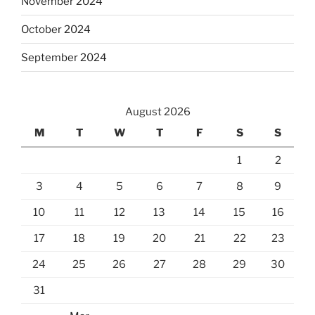
November 2024
October 2024
September 2024
August 2026
M
T
W
T
F
S
S
1
2
3
4
5
6
7
8
9
10
11
12
13
14
15
16
17
18
19
20
21
22
23
24
25
26
27
28
29
30
31