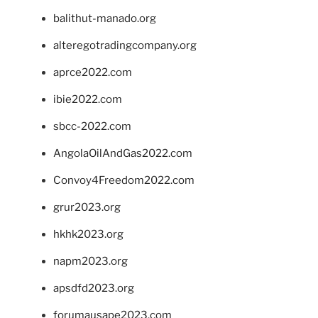
balithut-manado.org
alteregotradingcompany.org
aprce2022.com
ibie2022.com
sbcc-2022.com
AngolaOilAndGas2022.com
Convoy4Freedom2022.com
grur2023.org
hkhk2023.org
napm2023.org
apsdfd2023.org
forumausape2023.com