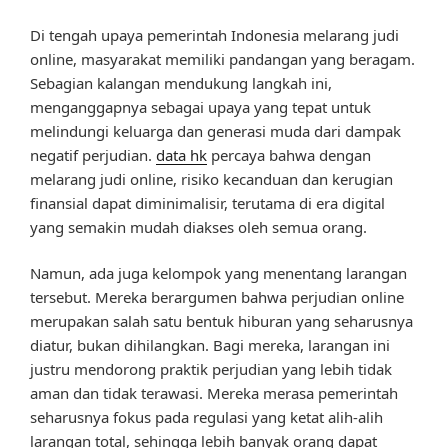
Di tengah upaya pemerintah Indonesia melarang judi
online, masyarakat memiliki pandangan yang beragam.
Sebagian kalangan mendukung langkah ini,
menganggapnya sebagai upaya yang tepat untuk
melindungi keluarga dan generasi muda dari dampak
negatif perjudian.
data hk
percaya bahwa dengan
melarang judi online, risiko kecanduan dan kerugian
finansial dapat diminimalisir, terutama di era digital
yang semakin mudah diakses oleh semua orang.
Namun, ada juga kelompok yang menentang larangan
tersebut. Mereka berargumen bahwa perjudian online
merupakan salah satu bentuk hiburan yang seharusnya
diatur, bukan dihilangkan. Bagi mereka, larangan ini
justru mendorong praktik perjudian yang lebih tidak
aman dan tidak terawasi. Mereka merasa pemerintah
seharusnya fokus pada regulasi yang ketat alih-alih
larangan total, sehingga lebih banyak orang dapat