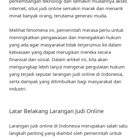
perkembangan teknologi dan semakin mudahnya akses
internet, situs judi online semakin marak dan menarik
minat banyak orang, terutama generasi muda.
Melihat fenomena ini, pemerintah merasa perlu untuk
meningkatkan pengawasan dan menegakkan hukum
yang ada agar masyarakat tidak terjerumus ke dalam
kebiasaan yang dapat merugikan mereka secara
finansial dan sosial. Dalam artikel ini, kita akan
mengungkap lebih lanjut mengenai pergulatan hukum
yang terjadi seputar larangan judi online di Indonesia,
serta dampak yang ditimbulkan bagi masyarakat dan
industri.
Latar Belakang Larangan Judi Online
Larangan judi online di Indonesia merupakan salah satu
langkah penting yang diambil oleh pemerintah untuk