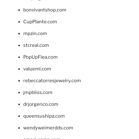
bonvivantshop.com
CupPlante.com
mpzin.com
stcreal.com
PopUpFlea.com
valueml.com
rebeccatorresjewelry.com
jmpbliss.com
drjorgerico.com
queensushipa.com
wendyweimerdds.com