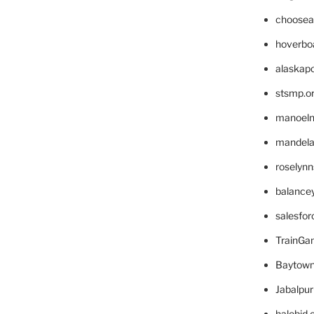
choosea
hoverbo
alaskapo
stsmp.o
manoel
mandelae
roselyn
balance
salesfo
TrainG
Baytown
Jabalpu
halobjd