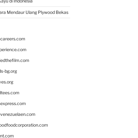
ayu di Indonesia
ara Mendaur Ulang Plywood Bekas
hcareers.com
xperience.com
edthefilm.com
ds-bg.org
ves.org
tees.com
rsexpress.com
venezuelaen.com
oodfoodcorporation.com
nnt.com