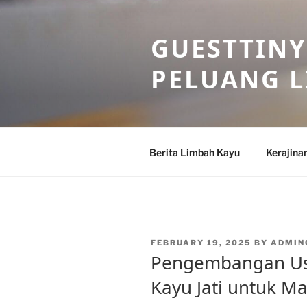
Skip
to
GUESTTINY
content
PELUANG 
Berita Limbah Kayu
Kerajina
POSTED
FEBRUARY 19, 2025
BY
ADMIN
ON
Pengembangan Us
Kayu Jati untuk M