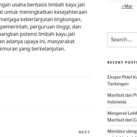
an usaha berbasis limbah kayu jati
« Mar
t untuk meningkatkan kesejahteraan
menjaga keberlanjutan lingkungan.
 pemerintah, perguruan tinggi, dan
ngkan potensi limbah kayu jati
Search
n adanya upaya ini, masyarakat
for:
kmuran yang berkelanjutan.
RECENT POST
Ekspor Pelet K
Tantangan
Manfaat dan P
Indonesia
Mengenal Lebih
Manfaat dan C
Mendaur ulang
NEXT
Next