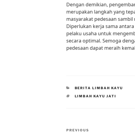
Dengan demikian, pengembang
merupakan langkah yang tepa
masyarakat pedesaan sambil 
Diperlukan kerja sama antara
pelaku usaha untuk mengemba
secara optimal. Semoga denga
pedesaan dapat meraih kema
CATEGORIES
BERITA LIMBAH KAYU
TAGS
LIMBAH KAYU JATI
Post
Previous
PREVIOUS