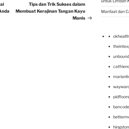
untuk Limbah K
Post
ai
Tips dan Trik Sukses dalam
Anda
Membuat Kerajinan Tangan Kayu
Manfaat dan C
Manis
okhealt
theinte
unbound
catfrien
marianli
wayward
pidfloo
bancode
betterm
hingsto