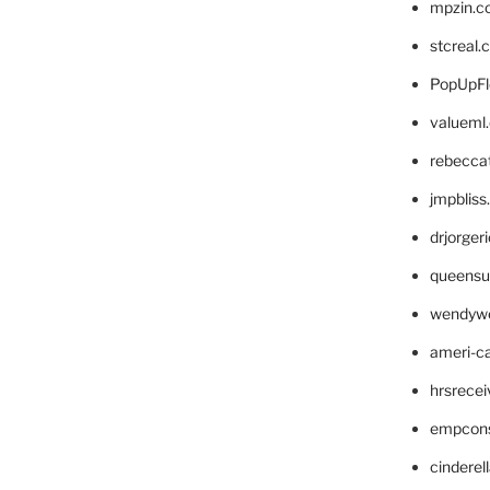
mpzin.c
stcreal.
PopUpFl
valueml
rebecca
jmpblis
drjorger
queensu
wendyw
ameri-
hrsrece
empcon
cinderel