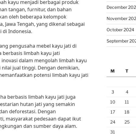
ah kayu menjadi berbagai produk
December 20
inan tangan, furnitur, dan bahan
kukan oleh beberapa kelompok
November 20
a, Jawa Tengah, yang dikenal sebagai
October 2024
 di Indonesia.
September 20
ang pengusaha mebel kayu jati di
berbasis limbah kayu jati
 inovasi dalam mengolah limbah kayu
nilai jual tinggi. Dengan demikian,
M
T
emanfaatkan potensi limbah kayu jati
3
4
a berbasis limbah kayu jati juga
10
11
starian hutan jati yang semakin
g dan deforestasi. Dengan
17
18
i, masyarakat pedesaan dapat ikut
24
25
lingkungan dan sumber daya alam.
31