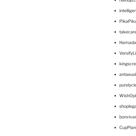
intellig
PikaPik
takecar
Hamada
VersifyL
kingscr
antaeus
purelyc
WishOp
shopleg
bonviva
CupPlan