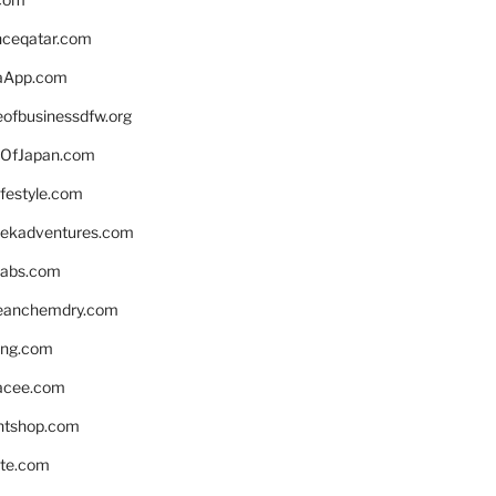
enceqatar.com
aApp.com
eofbusinessdfw.org
OfJapan.com
ifestyle.com
eekadventures.com
labs.com
leanchemdry.com
ing.com
acee.com
ntshop.com
te.com