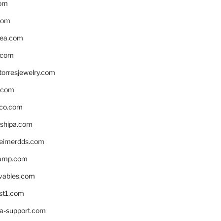
om
com
ea.com
.com
torresjewelry.com
s.com
ico.com
shipa.com
eimerdds.com
camp.com
ivables.com
st1.com
la-support.com