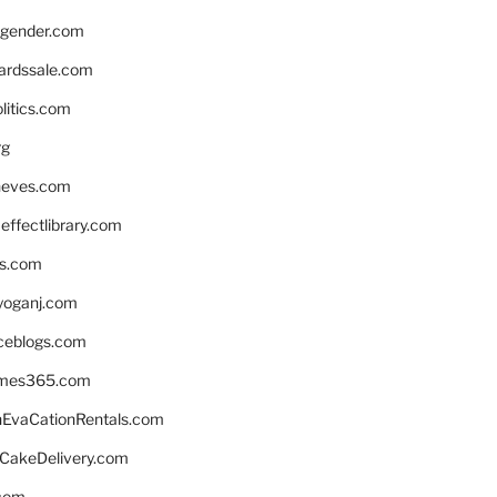
gender.com
ardssale.com
litics.com
rg
neves.com
ffectlibrary.com
ns.com
yoganj.com
rceblogs.com
ames365.com
EvaCationRentals.com
rCakeDelivery.com
.com