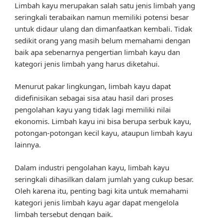
Limbah kayu merupakan salah satu jenis limbah yang
seringkali terabaikan namun memiliki potensi besar
untuk didaur ulang dan dimanfaatkan kembali. Tidak
sedikit orang yang masih belum memahami dengan
baik apa sebenarnya pengertian limbah kayu dan
kategori jenis limbah yang harus diketahui.
Menurut pakar lingkungan, limbah kayu dapat
didefinisikan sebagai sisa atau hasil dari proses
pengolahan kayu yang tidak lagi memiliki nilai
ekonomis. Limbah kayu ini bisa berupa serbuk kayu,
potongan-potongan kecil kayu, ataupun limbah kayu
lainnya.
Dalam industri pengolahan kayu, limbah kayu
seringkali dihasilkan dalam jumlah yang cukup besar.
Oleh karena itu, penting bagi kita untuk memahami
kategori jenis limbah kayu agar dapat mengelola
limbah tersebut dengan baik.