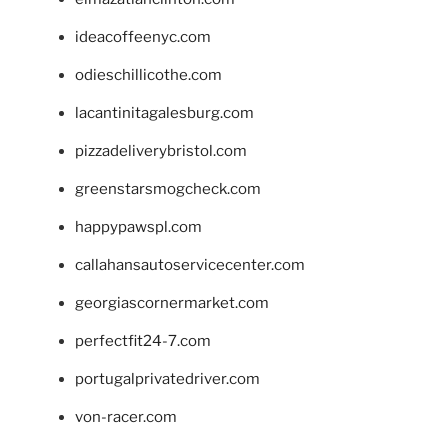
ideacoffeenyc.com
odieschillicothe.com
lacantinitagalesburg.com
pizzadeliverybristol.com
greenstarsmogcheck.com
happypawspl.com
callahansautoservicecenter.com
georgiascornermarket.com
perfectfit24-7.com
portugalprivatedriver.com
von-racer.com