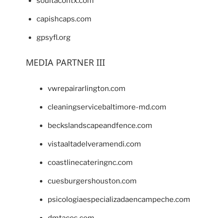
soultacohtx.com
capishcaps.com
gpsyfl.org
MEDIA PARTNER III
vwrepairarlington.com
cleaningservicebaltimore-md.com
beckslandscapeandfence.com
vistaaltadelveramendi.com
coastlinecateringnc.com
cuesburgershouston.com
psicologiaespecializadaencampeche.com
dmtacos.com