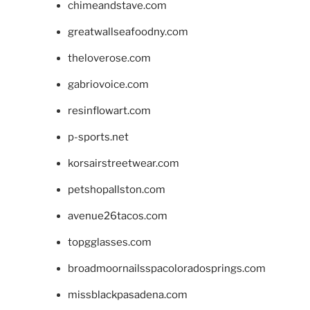
chimeandstave.com
greatwallseafoodny.com
theloverose.com
gabriovoice.com
resinflowart.com
p-sports.net
korsairstreetwear.com
petshopallston.com
avenue26tacos.com
topgglasses.com
broadmoornailsspacoloradosprings.com
missblackpasadena.com