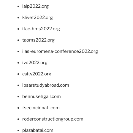
ialp2022.org
klivet2022.org
ifac-hms2022.org
taoms2022.org
iias-euromena-conference2022.org
ivd2022.org
csity2022.org
ibsarstudyabroad.com
bennusehgall.com
tsecincinnati.com
roderconstructiongroup.com
plazabatai.com