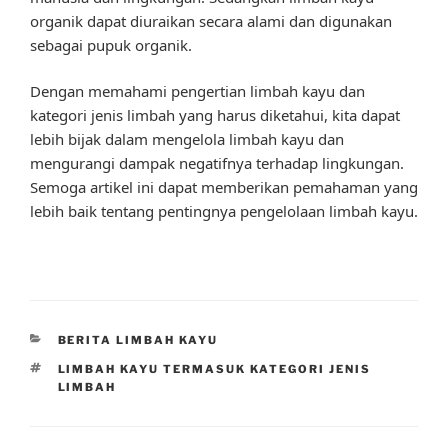
organik dapat diuraikan secara alami dan digunakan
sebagai pupuk organik.
Dengan memahami pengertian limbah kayu dan
kategori jenis limbah yang harus diketahui, kita dapat
lebih bijak dalam mengelola limbah kayu dan
mengurangi dampak negatifnya terhadap lingkungan.
Semoga artikel ini dapat memberikan pemahaman yang
lebih baik tentang pentingnya pengelolaan limbah kayu.
CATEGORIES
BERITA LIMBAH KAYU
TAGS
LIMBAH KAYU TERMASUK KATEGORI JENIS
LIMBAH