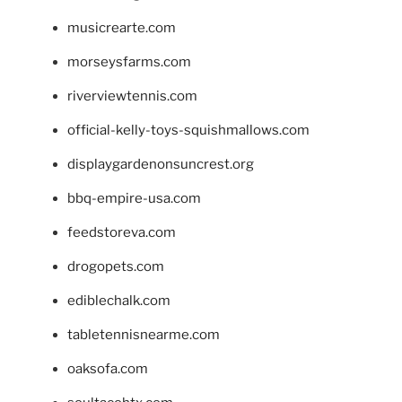
musicrearte.com
morseysfarms.com
riverviewtennis.com
official-kelly-toys-squishmallows.com
displaygardenonsuncrest.org
bbq-empire-usa.com
feedstoreva.com
drogopets.com
ediblechalk.com
tabletennisnearme.com
oaksofa.com