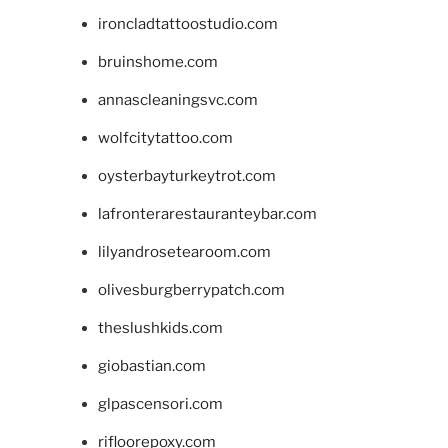
ironcladtattoostudio.com
bruinshome.com
annascleaningsvc.com
wolfcitytattoo.com
oysterbayturkeytrot.com
lafronterarestauranteybar.com
lilyandrosetearoom.com
olivesburgberrypatch.com
theslushkids.com
giobastian.com
glpascensori.com
rifloorepoxy.com