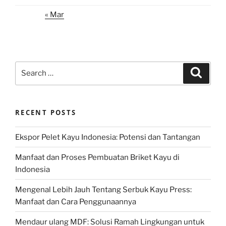
« Mar
Search
Search
for:
RECENT POSTS
Ekspor Pelet Kayu Indonesia: Potensi dan Tantangan
Manfaat dan Proses Pembuatan Briket Kayu di
Indonesia
Mengenal Lebih Jauh Tentang Serbuk Kayu Press:
Manfaat dan Cara Penggunaannya
Mendaur ulang MDF: Solusi Ramah Lingkungan untuk