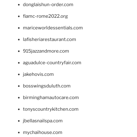
donglaishun-order.com
fiamc-rome2022.org
mariceworldessentials.com
lafisheriarestaurant.com
915jazzandmore.com
aguadulce-countryfair.com
jakehovis.com
bosswingsduluth.com
birminghamautocare.com
tonyscountrykitchen.com
jbellasnailspa.com
mychaihouse.com