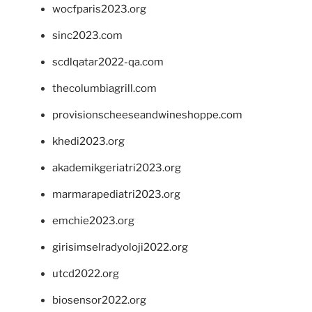
wocfparis2023.org
sinc2023.com
scdlqatar2022-qa.com
thecolumbiagrill.com
provisionscheeseandwineshoppe.com
khedi2023.org
akademikgeriatri2023.org
marmarapediatri2023.org
emchie2023.org
girisimselradyoloji2022.org
utcd2022.org
biosensor2022.org