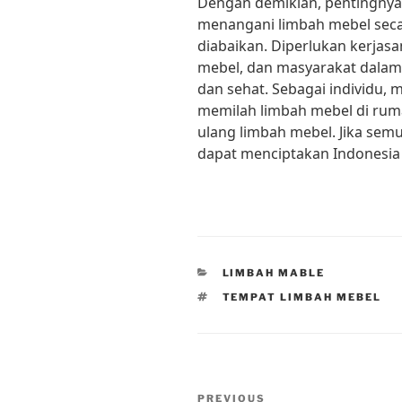
Dengan demikian, pentingnya
menangani limbah mebel secara
diabaikan. Diperlukan kerja
mebel, dan masyarakat dalam
dan sehat. Sebagai individu, m
memilah limbah mebel di ru
ulang limbah mebel. Jika semu
dapat menciptakan Indonesia y
CATEGORIES
LIMBAH MABLE
TAGS
TEMPAT LIMBAH MEBEL
Post
Previous
PREVIOUS