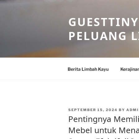
Skip
to
GUESTTINY
content
PELUANG 
Berita Limbah Kayu
Kerajina
POSTED
SEPTEMBER 15, 2024
BY
ADMI
ON
Pentingnya Memil
Mebel untuk Men