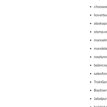
choosea
hoverbo
alaskapo
stsmp.o
manoel
mandelae
roselyn
balance
salesfo
TrainG
Baytown
Jabalpu
halobjd