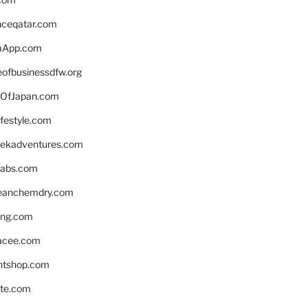
enceqatar.com
aApp.com
eofbusinessdfw.org
OfJapan.com
ifestyle.com
eekadventures.com
labs.com
leanchemdry.com
ing.com
acee.com
ntshop.com
te.com