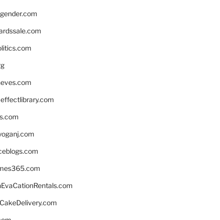
gender.com
ardssale.com
litics.com
rg
neves.com
ffectlibrary.com
ns.com
yoganj.com
rceblogs.com
ames365.com
EvaCationRentals.com
rCakeDelivery.com
.com