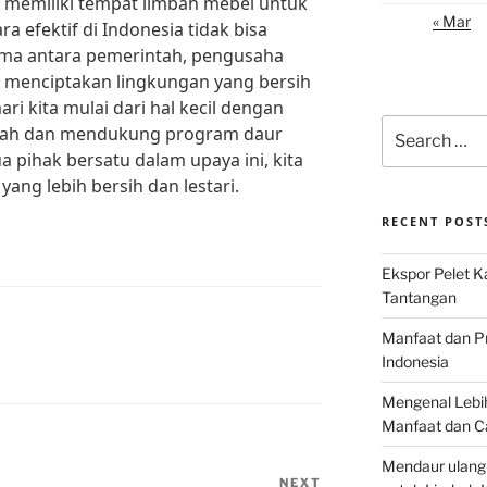
 memiliki tempat limbah mebel untuk
« Mar
 efektif di Indonesia tidak bisa
sama antara pemerintah, pengusaha
 menciptakan lingkungan yang bersih
ari kita mulai dari hal kecil dengan
Search
mah dan mendukung program daur
for:
a pihak bersatu dalam upaya ini, kita
ang lebih bersih dan lestari.
RECENT POST
Ekspor Pelet K
Tantangan
Manfaat dan P
Indonesia
Mengenal Lebih
Manfaat dan C
Mendaur ulang
NEXT
Next