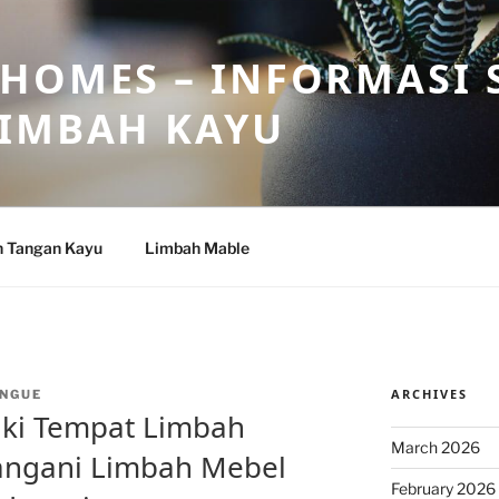
HOMES – INFORMASI 
LIMBAH KAYU
n Tangan Kayu
Limbah Mable
ARCHIVES
NGUE
iki Tempat Limbah
March 2026
angani Limbah Mebel
February 2026