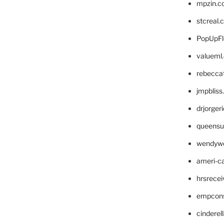
mpzin.c
stcreal.
PopUpFl
valueml
rebecca
jmpblis
drjorger
queensu
wendyw
ameri-
hrsrece
empcon
cinderel