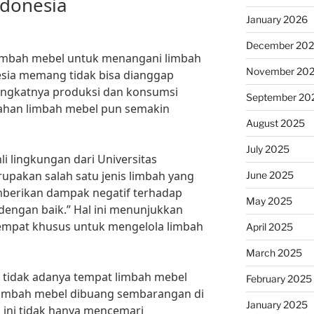
ndonesia
January 2026
December 20
limbah mebel untuk menangani limbah
November 20
nesia memang tidak bisa dianggap
ngkatnya produksi dan konsumsi
September 20
lahan limbah mebel pun semakin
August 2025
July 2025
i lingkungan dari Universitas
upakan salah satu jenis limbah yang
June 2025
mberikan dampak negatif terhadap
May 2025
a dengan baik.” Hal ini menunjukkan
tempat khusus untuk mengelola limbah
April 2025
March 2025
i tidak adanya tempat limbah mebel
February 2025
limbah mebel dibuang sembarangan di
January 2025
l ini tidak hanya mencemari