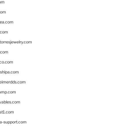
om
com
ea.com
.com
torresjewelry.com
s.com
ico.com
shipa.com
eimerdds.com
camp.com
ivables.com
st1.com
la-support.com