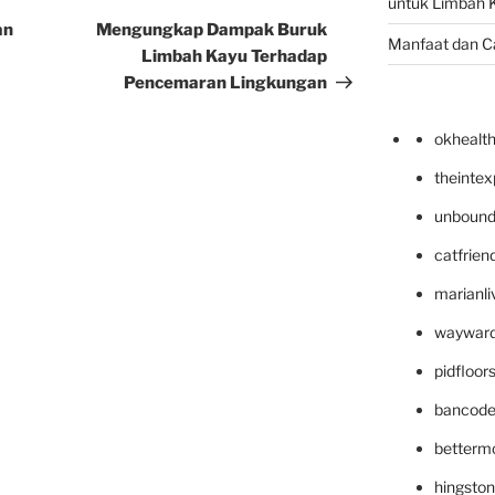
untuk Limbah K
Post
an
Mengungkap Dampak Buruk
Manfaat dan C
Limbah Kayu Terhadap
Pencemaran Lingkungan
okhealt
theinte
unbound
catfrien
marianli
wayward
pidfloo
bancode
betterm
hingsto