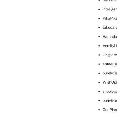
intellig
PikaPik
takecar
Hamada
VersifyL
kingscr
antaeus
purelyc
WishOp
shopleg
bonviva
CupPlan