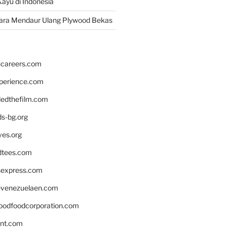
ayu di Indonesia
ara Mendaur Ulang Plywood Bekas
hcareers.com
xperience.com
edthefilm.com
ds-bg.org
ves.org
tees.com
rsexpress.com
venezuelaen.com
oodfoodcorporation.com
nnt.com