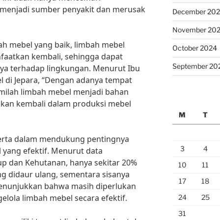
t menjadi sumber penyakit dan merusak
December 20
November 20
ah mebel yang baik, limbah mebel
October 2024
faatkan kembali, sehingga dapat
September 20
a terhadap lingkungan. Menurut Ibu
l di Jepara, “Dengan adanya tempat
milah limbah mebel menjadi bahan
akan kembali dalam produksi mebel
M
T
serta dalam mendukung pentingnya
3
4
 yang efektif. Menurut data
p dan Kehutanan, hanya sekitar 20%
10
11
ng didaur ulang, sementara sisanya
17
18
 menunjukkan bahwa masih diperlukan
elola limbah mebel secara efektif.
24
25
31