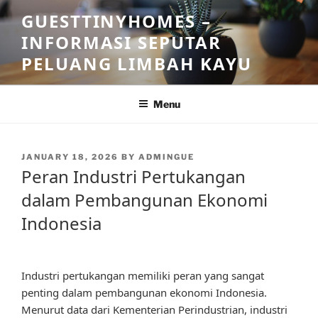
Skip
GUESTTINYHOMES –
to
INFORMASI SEPUTAR
content
PELUANG LIMBAH KAYU
Menu
POSTED
JANUARY 18, 2026
BY
ADMINGUE
ON
Peran Industri Pertukangan
dalam Pembangunan Ekonomi
Indonesia
Industri pertukangan memiliki peran yang sangat
penting dalam pembangunan ekonomi Indonesia.
Menurut data dari Kementerian Perindustrian, industri