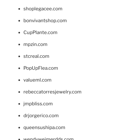
shoplegacee.com
bonvivantshop.com
CupPlante.com
mpzin.com
stcreal.com
PopUpFlea.com
valueml.com
rebeccatorresjewelry.com
jmpbliss.com
drjorgerico.com
queensushipa.com
wendyweimerdds.com