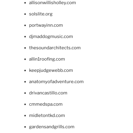
allisonwillisholley.com
solslite.org
portwayinn.com
djmaddogmusic.com
thesoundarchitects.com
allin1roofing.com
keepjudgewebb.com
anatomyofadventure.com
drivancastillo.com
cmmedspa.com
midletontkd.com
gardensandgrills.com