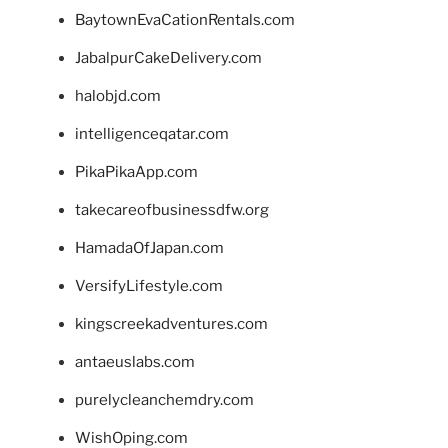
BaytownEvaCationRentals.com
JabalpurCakeDelivery.com
halobjd.com
intelligenceqatar.com
PikaPikaApp.com
takecareofbusinessdfw.org
HamadaOfJapan.com
VersifyLifestyle.com
kingscreekadventures.com
antaeuslabs.com
purelycleanchemdry.com
WishOping.com