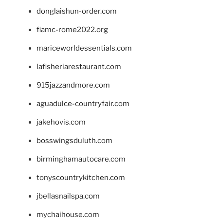
donglaishun-order.com
fiamc-rome2022.org
mariceworldessentials.com
lafisheriarestaurant.com
915jazzandmore.com
aguadulce-countryfair.com
jakehovis.com
bosswingsduluth.com
birminghamautocare.com
tonyscountrykitchen.com
jbellasnailspa.com
mychaihouse.com