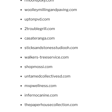
rifloorepoxy.com
woolleymillingandpaving.com
uptonpvd.com
2troublegrill.com
casateranga.com
sticksandstonesstudiooh.com
walkers-treeservice.com
shopmossi.com
untamedcollectivesd.com
mxpwellness.com
infernocanine.com
thepaperhousecollection.com