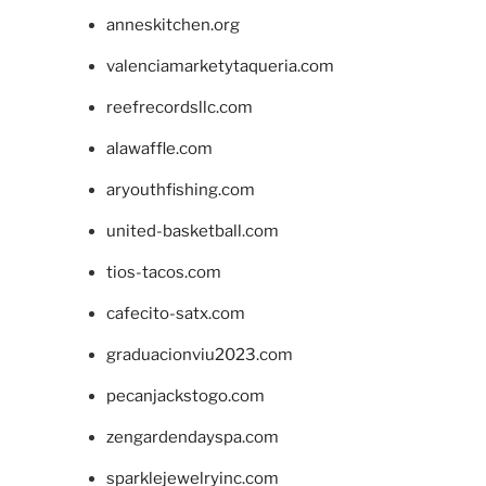
anneskitchen.org
valenciamarketytaqueria.com
reefrecordsllc.com
alawaffle.com
aryouthfishing.com
united-basketball.com
tios-tacos.com
cafecito-satx.com
graduacionviu2023.com
pecanjackstogo.com
zengardendayspa.com
sparklejewelryinc.com