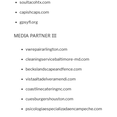
soultacohtx.com
capishcaps.com
gpsyfl.org
MEDIA PARTNER III
vwrepairarlington.com
cleaningservicebaltimore-md.com
beckslandscapeandfence.com
vistaaltadelveramendi.com
coastlinecateringnc.com
cuesburgershouston.com
psicologiaespecializadaencampeche.com