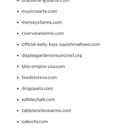
brasserie-gobette.com
musicrearte.com
morseysfarms.com
riverviewtennis.com
official-kelly-toys-squishmallows.com
displaygardenonsuncrest.org
bbq-empire-usa.com
feedstoreva.com
drogopets.com
ediblechalk.com
tabletennisnearme.com
oaksofa.com