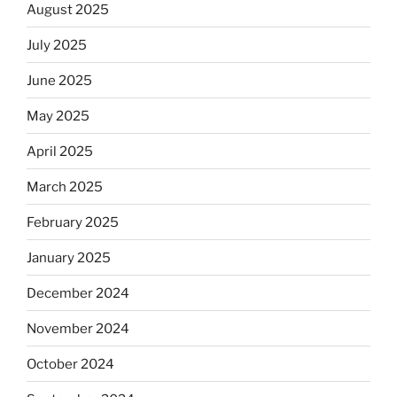
August 2025
July 2025
June 2025
May 2025
April 2025
March 2025
February 2025
January 2025
December 2024
November 2024
October 2024