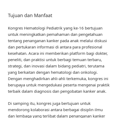
Tujuan dan Manfaat
Kongres Hematologi Pediatrik yang ke-16 bertujuan
untuk meningkatkan pemahaman dan pengetahuan
tentang penanganan kanker pada anak melalui diskusi
dan pertukaran informasi di antara para profesional
kesehatan. Acara ini memberikan platform bagi dokter,
peneliti, dan praktisi untuk berbagi temuan terbaru,
strategi, dan inovasi dalam bidang pediatri, terutama
yang berkaitan dengan hematologi dan onkologi.
Dengan menghadirkan ahli-ahli terkemuka, kongres ini
berupaya untuk mengedukasi peserta mengenai praktik
terbaik dalam diagnosis dan pengobatan kanker anak.
Di samping itu, kongres juga bertujuan untuk
mendorong kolaborasi antara berbagai disiplin ilmu
dan lembaga yang terlibat dalam penanganan kanker