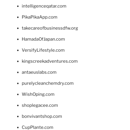
intelligenceqatar.com
PikaPikaApp.com
takecareofbusinessdfw.org
HamadaOfJapan.com
VersifyLifestyle.com
kingscreekadventures.com
antaeuslabs.com
purelycleanchemdry.com
WishOping.com
shoplegacee.com
bonvivantshop.com
CupPlante.com