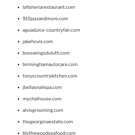
lafisheriarestaurant.com
915jazzandmore.com
aguadulce-countryfair.com
jakehovis.com
bosswingsduluth.com
birminghamautocare.com
tonyscountrykitchen.com
jbellasnailspa.com
mychaihouse.com
alvisgrooming.com
thegeorginaestate.com
blythewoodseafood.com