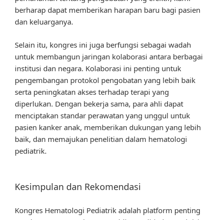
berharap dapat memberikan harapan baru bagi pasien
dan keluarganya.
Selain itu, kongres ini juga berfungsi sebagai wadah
untuk membangun jaringan kolaborasi antara berbagai
institusi dan negara. Kolaborasi ini penting untuk
pengembangan protokol pengobatan yang lebih baik
serta peningkatan akses terhadap terapi yang
diperlukan. Dengan bekerja sama, para ahli dapat
menciptakan standar perawatan yang unggul untuk
pasien kanker anak, memberikan dukungan yang lebih
baik, dan memajukan penelitian dalam hematologi
pediatrik.
Kesimpulan dan Rekomendasi
Kongres Hematologi Pediatrik adalah platform penting