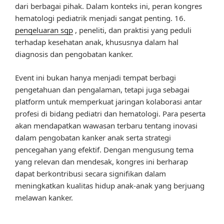
dari berbagai pihak. Dalam konteks ini, peran kongres
hematologi pediatrik menjadi sangat penting. 16.
pengeluaran sgp
, peneliti, dan praktisi yang peduli
terhadap kesehatan anak, khususnya dalam hal
diagnosis dan pengobatan kanker.
Event ini bukan hanya menjadi tempat berbagi
pengetahuan dan pengalaman, tetapi juga sebagai
platform untuk memperkuat jaringan kolaborasi antar
profesi di bidang pediatri dan hematologi. Para peserta
akan mendapatkan wawasan terbaru tentang inovasi
dalam pengobatan kanker anak serta strategi
pencegahan yang efektif. Dengan mengusung tema
yang relevan dan mendesak, kongres ini berharap
dapat berkontribusi secara signifikan dalam
meningkatkan kualitas hidup anak-anak yang berjuang
melawan kanker.