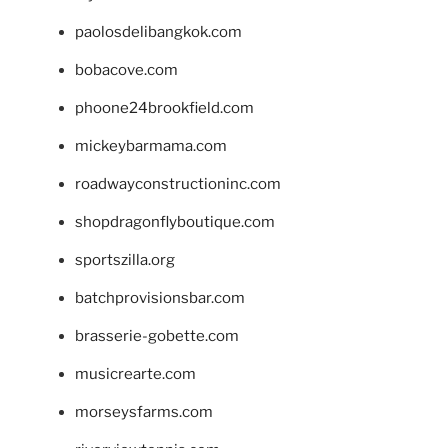
paolosdelibangkok.com
bobacove.com
phoone24brookfield.com
mickeybarmama.com
roadwayconstructioninc.com
shopdragonflyboutique.com
sportszilla.org
batchprovisionsbar.com
brasserie-gobette.com
musicrearte.com
morseysfarms.com