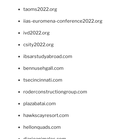
taoms2022.org
iias-euromena-conference2022.org
ivd2022.org
csity2022.org
ibsarstudyabroad.com
bennusehgall.com
tsecincinnati.com
roderconstructiongroup.com
plazabatai.com
hawkscayresort.com
hellonquads.com
diarioanimales.com