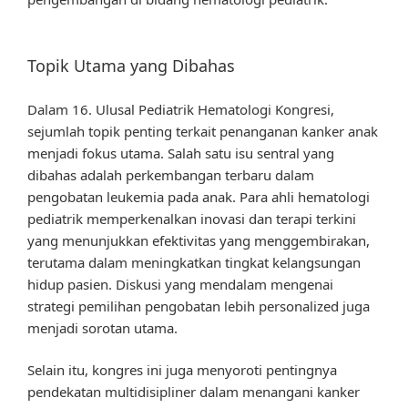
Topik Utama yang Dibahas
Dalam 16. Ulusal Pediatrik Hematologi Kongresi,
sejumlah topik penting terkait penanganan kanker anak
menjadi fokus utama. Salah satu isu sentral yang
dibahas adalah perkembangan terbaru dalam
pengobatan leukemia pada anak. Para ahli hematologi
pediatrik memperkenalkan inovasi dan terapi terkini
yang menunjukkan efektivitas yang menggembirakan,
terutama dalam meningkatkan tingkat kelangsungan
hidup pasien. Diskusi yang mendalam mengenai
strategi pemilihan pengobatan lebih personalized juga
menjadi sorotan utama.
Selain itu, kongres ini juga menyoroti pentingnya
pendekatan multidisipliner dalam menangani kanker