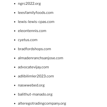
ngrc2022.org
leesfamilyfoods.com
lewis-lewis-cpas.com
eleontennis.com
cyetus.com
bradfordshops.com
almadenranchsanjose.com
advocatevijay.com
adlibilimler2023.com
naswwebed.org
balithut-manado.org
alteregotradingcompany.org