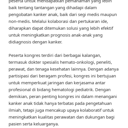
peserta untuk mendapatkan pemahaman yang lebih
baik tentang tantangan yang dihadapi dalam
pengobatan kanker anak, baik dari segi medis maupun
non-medis. Melalui kolaborasi dan pertukaran ide,
diharapkan dapat ditemukan solusi yang lebih efektif
untuk meningkatkan prognosis anak-anak yang
didiagnosis dengan kanker.
Peserta kongres terdiri dari berbagai kalangan,
termasuk dokter spesialis hemato-onkologi, peneliti,
perawat, dan tenaga kesehatan lainnya. Dengan adanya
partisipasi dari beragam profesi, kongres ini bertujuan
untuk memperkuat jaringan dan kerjasama antar
profesional di bidang hematologi pediatrik. Dengan
demikian, peran penting kongres ini dalam menangani
kanker anak tidak hanya terbatas pada pengetahuan
ilmiah, tetapi juga mencakup upaya kolaboratif untuk
meningkatkan kualitas perawatan dan dukungan bagi
pasien serta keluarganya.