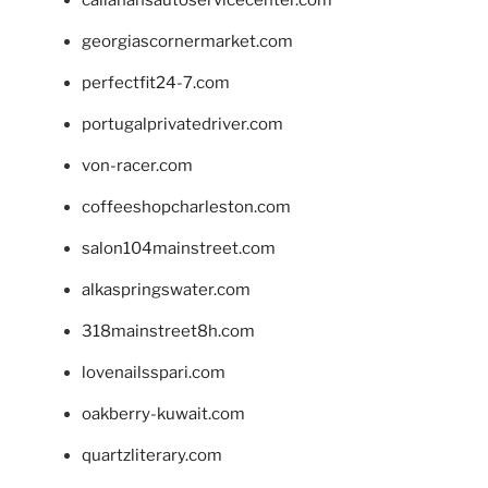
georgiascornermarket.com
perfectfit24-7.com
portugalprivatedriver.com
von-racer.com
coffeeshopcharleston.com
salon104mainstreet.com
alkaspringswater.com
318mainstreet8h.com
lovenailsspari.com
oakberry-kuwait.com
quartzliterary.com