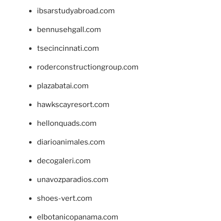
ibsarstudyabroad.com
bennusehgall.com
tsecincinnati.com
roderconstructiongroup.com
plazabatai.com
hawkscayresort.com
hellonquads.com
diarioanimales.com
decogaleri.com
unavozparadios.com
shoes-vert.com
elbotanicopanama.com