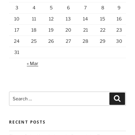
3
4
5
6
7
8
9
10
11
12
13
14
15
16
17
18
19
20
21
22
23
24
25
26
27
28
29
30
31
« Mar
Search
Search
for:
RECENT POSTS