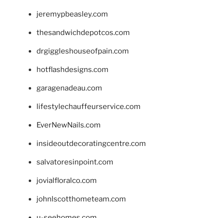
jeremypbeasley.com
thesandwichdepotcos.com
drgiggleshouseofpain.com
hotflashdesigns.com
garagenadeau.com
lifestylechauffeurservice.com
EverNewNails.com
insideoutdecoratingcentre.com
salvatoresinpoint.com
jovialfloralco.com
johnlscotthometeam.com
u-seehomes.com