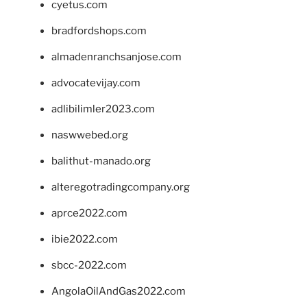
cyetus.com
bradfordshops.com
almadenranchsanjose.com
advocatevijay.com
adlibilimler2023.com
naswwebed.org
balithut-manado.org
alteregotradingcompany.org
aprce2022.com
ibie2022.com
sbcc-2022.com
AngolaOilAndGas2022.com