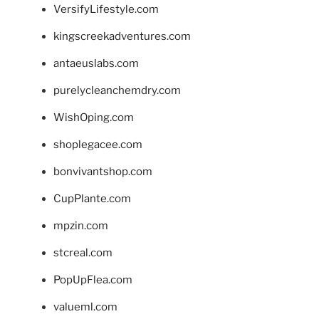
VersifyLifestyle.com
kingscreekadventures.com
antaeuslabs.com
purelycleanchemdry.com
WishOping.com
shoplegacee.com
bonvivantshop.com
CupPlante.com
mpzin.com
stcreal.com
PopUpFlea.com
valueml.com