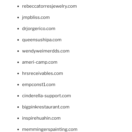
rebeccatorresjewelry.com
jmpbliss.com
drjorgerico.com
queensushipa.com
wendyweimerdds.com
ameri-camp.com
hrsreceivables.com
empconst1.com
cinderella-support.com
bigpinkrestaurant.com
inspirehuahin.com
memmingerspainting.com