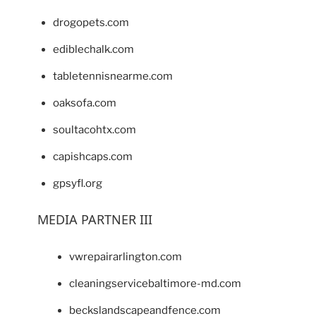
drogopets.com
ediblechalk.com
tabletennisnearme.com
oaksofa.com
soultacohtx.com
capishcaps.com
gpsyfl.org
MEDIA PARTNER III
vwrepairarlington.com
cleaningservicebaltimore-md.com
beckslandscapeandfence.com