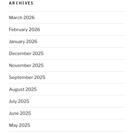
ARCHIVES
March 2026
February 2026
January 2026
December 2025
November 2025
September 2025
August 2025
July 2025
June 2025
May 2025