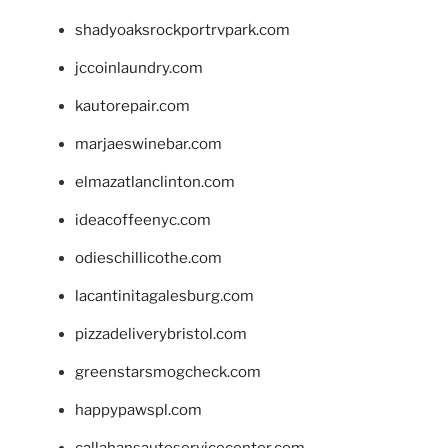
shadyoaksrockportrvpark.com
jccoinlaundry.com
kautorepair.com
marjaeswinebar.com
elmazatlanclinton.com
ideacoffeenyc.com
odieschillicothe.com
lacantinitagalesburg.com
pizzadeliverybristol.com
greenstarsmogcheck.com
happypawspl.com
callahansautoservicecenter.com