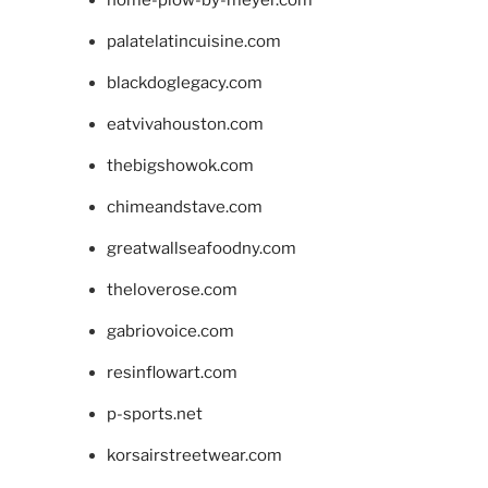
home-plow-by-meyer.com
palatelatincuisine.com
blackdoglegacy.com
eatvivahouston.com
thebigshowok.com
chimeandstave.com
greatwallseafoodny.com
theloverose.com
gabriovoice.com
resinflowart.com
p-sports.net
korsairstreetwear.com