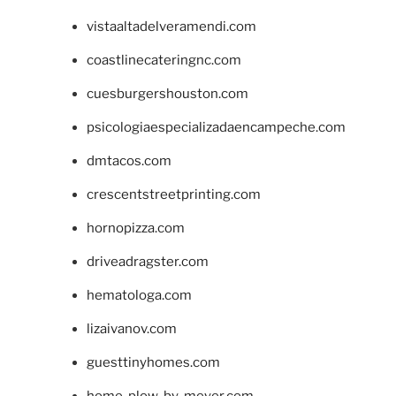
vistaaltadelveramendi.com
coastlinecateringnc.com
cuesburgershouston.com
psicologiaespecializadaencampeche.com
dmtacos.com
crescentstreetprinting.com
hornopizza.com
driveadragster.com
hematologa.com
lizaivanov.com
guesttinyhomes.com