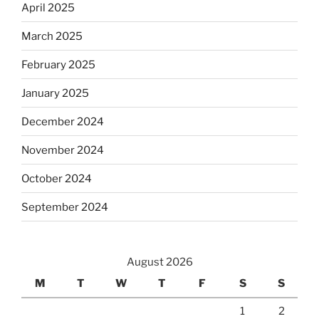
April 2025
March 2025
February 2025
January 2025
December 2024
November 2024
October 2024
September 2024
August 2026
M
T
W
T
F
S
S
1
2