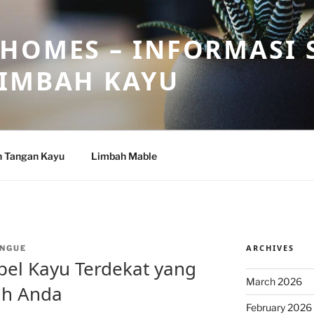
HOMES – INFORMASI 
LIMBAH KAYU
n Tangan Kayu
Limbah Mable
ARCHIVES
NGUE
el Kayu Terdekat yang
March 2026
ah Anda
February 2026