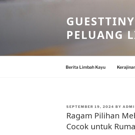
Skip
to
GUESTTINY
content
PELUANG 
Berita Limbah Kayu
Kerajina
POSTED
SEPTEMBER 19, 2024
BY
ADMI
ON
Ragam Pilihan Meb
Cocok untuk Rum