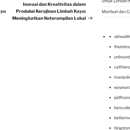
untuk Limbah K
Post
Inovasi dan Kreativitas dalam
ayu
Produksi Kerajinan Limbah Kayu:
Manfaat dan C
Meningkatkan Keterampilan Lokal
okhealt
theinte
unbound
catfrien
marianli
wayward
pidfloo
bancode
betterm
hingsto