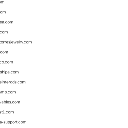
om
com
ea.com
.com
torresjewelry.com
s.com
ico.com
shipa.com
eimerdds.com
camp.com
ivables.com
st1.com
la-support.com