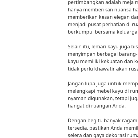
pertimbangkan adalah meja m
hanya memberikan nuansa han
memberikan kesan elegan dan
menjadi pusat perhatian di 
berkumpul bersama keluarga
Selain itu, lemari kayu juga b
menyimpan berbagai barang-
kayu memiliki kekuatan dan k
tidak perlu khawatir akan rus
Jangan lupa juga untuk memp
melengkapi mebel kayu di rum
nyaman digunakan, tetapi ju
hangat di ruangan Anda.
Dengan begitu banyak ragam 
tersedia, pastikan Anda memi
selera dan gaya dekorasi rum