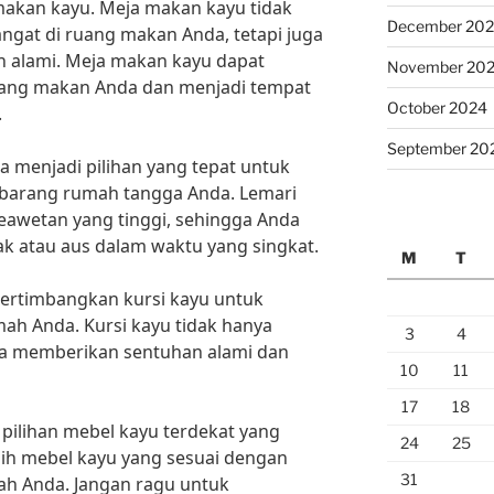
akan kayu. Meja makan kayu tidak
December 20
gat di ruang makan Anda, tetapi juga
 alami. Meja makan kayu dapat
November 20
ruang makan Anda dan menjadi tempat
October 2024
.
September 20
isa menjadi pilihan yang tepat untuk
barang rumah tangga Anda. Lemari
eawetan yang tinggi, sehingga Anda
ak atau aus dalam waktu yang singkat.
M
T
ertimbangkan kursi kayu untuk
ah Anda. Kursi kayu tidak hanya
3
4
ga memberikan sentuhan alami dan
10
11
17
18
pilihan mebel kayu terdekat yang
24
25
lih mebel kayu yang sesuai dengan
31
ah Anda. Jangan ragu untuk