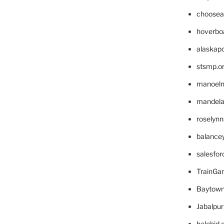
choosea
hoverbo
alaskapo
stsmp.o
manoel
mandelae
roselyn
balance
salesfo
TrainG
Baytown
Jabalpu
halobjd