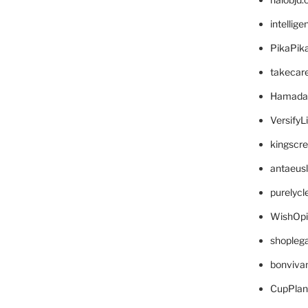
intellig
PikaPik
takecar
Hamada
VersifyL
kingscr
antaeus
purelyc
WishOp
shopleg
bonviva
CupPlan