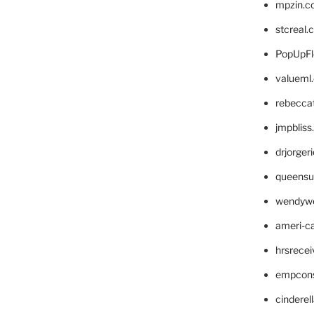
mpzin.c
stcreal.
PopUpFl
valueml
rebecca
jmpblis
drjorger
queensu
wendyw
ameri-
hrsrece
empcon
cinderel