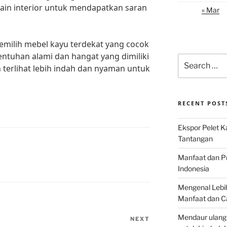
sain interior untuk mendapatkan saran
« Mar
memilih mebel kayu terdekat yang cocok
ntuhan alami dan hangat yang dimiliki
Search
terlihat lebih indah dan nyaman untuk
for:
RECENT POST
Ekspor Pelet K
Tantangan
Manfaat dan P
Indonesia
Mengenal Lebih
Manfaat dan C
Mendaur ulang
NEXT
Next