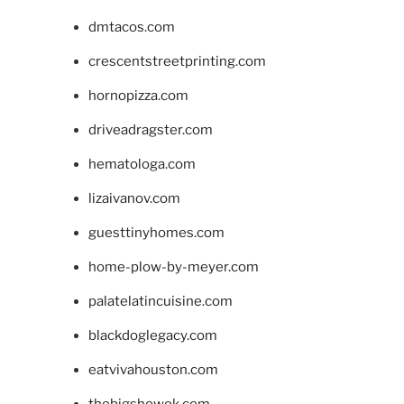
dmtacos.com
crescentstreetprinting.com
hornopizza.com
driveadragster.com
hematologa.com
lizaivanov.com
guesttinyhomes.com
home-plow-by-meyer.com
palatelatincuisine.com
blackdoglegacy.com
eatvivahouston.com
thebigshowok.com