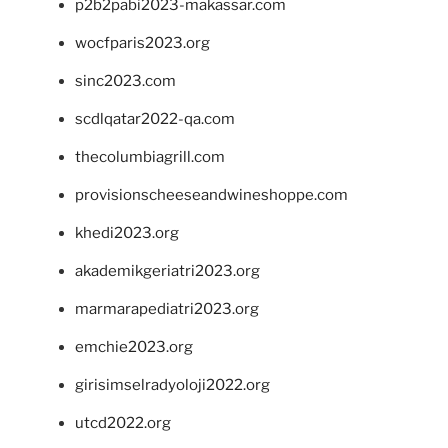
p2b2pabi2023-makassar.com
wocfparis2023.org
sinc2023.com
scdlqatar2022-qa.com
thecolumbiagrill.com
provisionscheeseandwineshoppe.com
khedi2023.org
akademikgeriatri2023.org
marmarapediatri2023.org
emchie2023.org
girisimselradyoloji2022.org
utcd2022.org