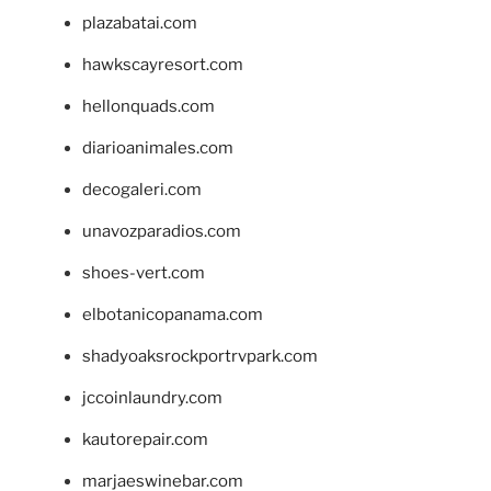
plazabatai.com
hawkscayresort.com
hellonquads.com
diarioanimales.com
decogaleri.com
unavozparadios.com
shoes-vert.com
elbotanicopanama.com
shadyoaksrockportrvpark.com
jccoinlaundry.com
kautorepair.com
marjaeswinebar.com