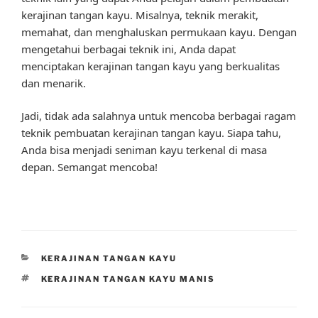
kerajinan tangan kayu. Misalnya, teknik merakit,
memahat, dan menghaluskan permukaan kayu. Dengan
mengetahui berbagai teknik ini, Anda dapat
menciptakan kerajinan tangan kayu yang berkualitas
dan menarik.
Jadi, tidak ada salahnya untuk mencoba berbagai ragam
teknik pembuatan kerajinan tangan kayu. Siapa tahu,
Anda bisa menjadi seniman kayu terkenal di masa
depan. Semangat mencoba!
CATEGORIES
KERAJINAN TANGAN KAYU
TAGS
KERAJINAN TANGAN KAYU MANIS