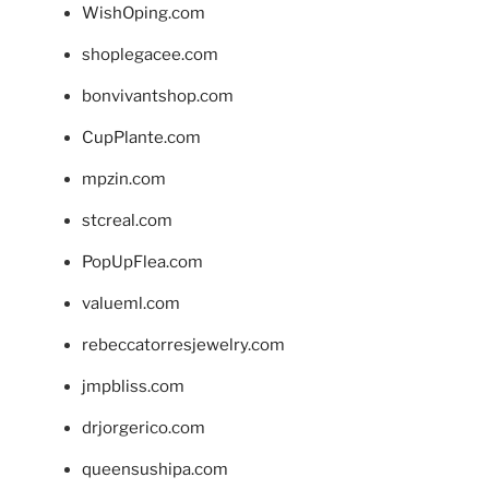
WishOping.com
shoplegacee.com
bonvivantshop.com
CupPlante.com
mpzin.com
stcreal.com
PopUpFlea.com
valueml.com
rebeccatorresjewelry.com
jmpbliss.com
drjorgerico.com
queensushipa.com