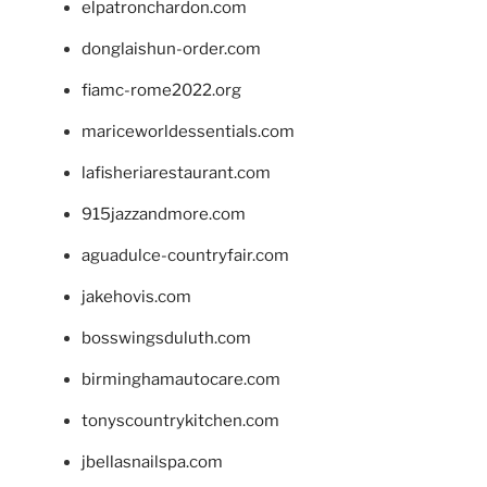
elpatronchardon.com
donglaishun-order.com
fiamc-rome2022.org
mariceworldessentials.com
lafisheriarestaurant.com
915jazzandmore.com
aguadulce-countryfair.com
jakehovis.com
bosswingsduluth.com
birminghamautocare.com
tonyscountrykitchen.com
jbellasnailspa.com