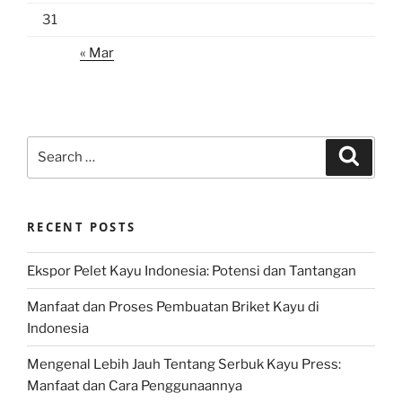
31
« Mar
Search
Search
for:
RECENT POSTS
Ekspor Pelet Kayu Indonesia: Potensi dan Tantangan
Manfaat dan Proses Pembuatan Briket Kayu di
Indonesia
Mengenal Lebih Jauh Tentang Serbuk Kayu Press:
Manfaat dan Cara Penggunaannya