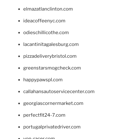
elmazatlanclinton.com
ideacoffeenyc.com
odieschillicothe.com
lacantinitagalesburg.com
pizzadeliverybristol.com
greenstarsmogcheck.com
happypawspl.com
callahansautoservicecenter.com
georgiascornermarket.com
perfectfit24-7.com
portugalprivatedriver.com
von-racer.com