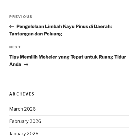
Post
Previous
PREVIOUS
navigation
Post
Pengelolaan Limbah Kayu Pinus di Daerah:
Tantangan dan Peluang
Next
NEXT
Post
Tips Memilih Mebeler yang Tepat untuk Ruang Tidur
Anda
ARCHIVES
March 2026
February 2026
January 2026