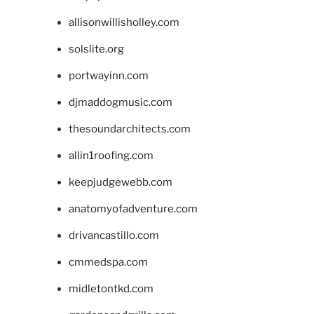
allisonwillisholley.com
solslite.org
portwayinn.com
djmaddogmusic.com
thesoundarchitects.com
allin1roofing.com
keepjudgewebb.com
anatomyofadventure.com
drivancastillo.com
cmmedspa.com
midletontkd.com