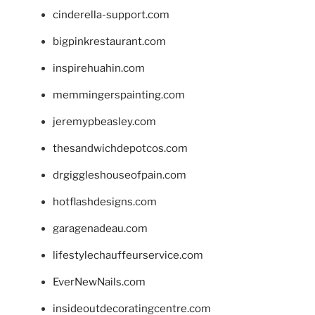
cinderella-support.com
bigpinkrestaurant.com
inspirehuahin.com
memmingerspainting.com
jeremypbeasley.com
thesandwichdepotcos.com
drgiggleshouseofpain.com
hotflashdesigns.com
garagenadeau.com
lifestylechauffeurservice.com
EverNewNails.com
insideoutdecoratingcentre.com