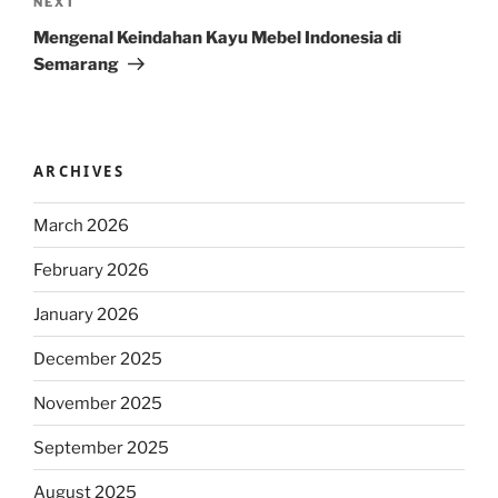
Next
NEXT
Post
Mengenal Keindahan Kayu Mebel Indonesia di
Semarang
ARCHIVES
March 2026
February 2026
January 2026
December 2025
November 2025
September 2025
August 2025