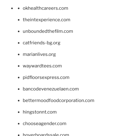
okhealthcareers.com
theintexperience.com
unboundedthefilm.com
catfriends-bg.org
marianlives.org
waywardtees.com
pidfloorsexpress.com
bancodevenezuelaen.com
bettermoodfoodcorporation.com
hingstonnt.com
chooseagender.com
hoverboardssale.com