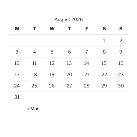
August 2026
M
T
W
T
F
S
S
1
2
3
4
5
6
7
8
9
10
11
12
13
14
15
16
17
18
19
20
21
22
23
24
25
26
27
28
29
30
31
« Mar