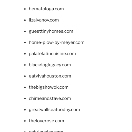
hematologa.com
lizaivanov.com
guesttinyhomes.com
home-plow-by-meyer.com
palatelatincuisine.com
blackdoglegacy.com
eatvivahouston.com
thebigshowok.com
chimeandstave.com
greatwallseafoodny.com
theloverose.com