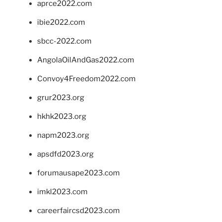
aprce2022.com
ibie2022.com
sbcc-2022.com
AngolaOilAndGas2022.com
Convoy4Freedom2022.com
grur2023.org
hkhk2023.org
napm2023.org
apsdfd2023.org
forumausape2023.com
imkl2023.com
careerfaircsd2023.com