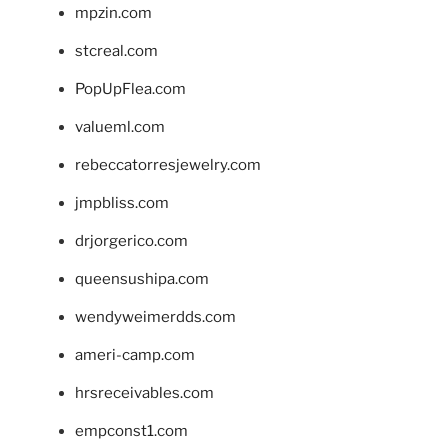
mpzin.com
stcreal.com
PopUpFlea.com
valueml.com
rebeccatorresjewelry.com
jmpbliss.com
drjorgerico.com
queensushipa.com
wendyweimerdds.com
ameri-camp.com
hrsreceivables.com
empconst1.com