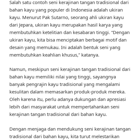
Salah satu contoh seni kerajinan tangan tradisional dari
bahan kayu yang populer di Indonesia adalah ukiran
kayu. Menurut Pak Sutarno, seorang ahli ukiran kayu
dari Jepara, ukiran kayu merupakan hasil karya yang
membutuhkan ketelitian dan kesabaran tinggi. “Dengan
ukiran kayu, kita bisa menciptakan berbagai motif dan
desain yang memukau. Ini adalah bentuk seni yang
membutuhkan keahlian khusus,” katanya.
Namun, meskipun seni kerajinan tangan tradisional dari
bahan kayu memiliki nilai yang tinggi, sayangnya
banyak pengrajin kayu tradisional yang mengalami
kesulitan dalam memasarkan produk-produk mereka.
Oleh karena itu, perlu adanya dukungan dan apresiasi
lebih dari masyarakat untuk mempertahankan seni
kerajinan tangan tradisional dari bahan kayu.
Dengan menjaga dan mendukung seni kerajinan tangan
tradisional dari bahan kayu, kita turut melestarikan