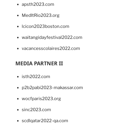
apsth2023.com
MedItRio2023.org
lcicon2023boston.com
waitangidayfestival2022.com
vacancesscolaires2022.com
MEDIA PARTNER II
isth2022.com
p2b2pabi2023-makassar.com
wocfparis2023.org
sinc2023.com
scdlqatar2022-qa.com