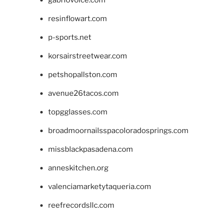
gabriovoice.com
resinflowart.com
p-sports.net
korsairstreetwear.com
petshopallston.com
avenue26tacos.com
topgglasses.com
broadmoornailsspacoloradosprings.com
missblackpasadena.com
anneskitchen.org
valenciamarketytaqueria.com
reefrecordsllc.com