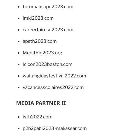
forumausape2023.com
imkl2023.com
careerfaircsd2023.com
apsth2023.com
MedItRio2023.org
lcicon2023boston.com
waitangidayfestival2022.com
vacancesscolaires2022.com
MEDIA PARTNER II
isth2022.com
p2b2pabi2023-makassar.com