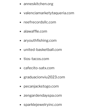
anneskitchen.org
valenciamarketytaqueria.com
reefrecordsllc.com
alawaffle.com
aryouthfishing.com
united-basketball.com
tios-tacos.com
cafecito-satx.com
graduacionviu2023.com
pecanjackstogo.com
zengardendayspa.com
sparklejewelryinc.com