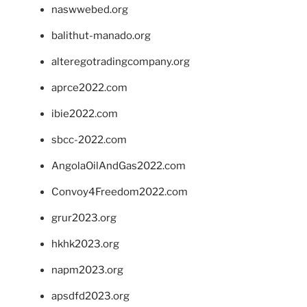
naswwebed.org
balithut-manado.org
alteregotradingcompany.org
aprce2022.com
ibie2022.com
sbcc-2022.com
AngolaOilAndGas2022.com
Convoy4Freedom2022.com
grur2023.org
hkhk2023.org
napm2023.org
apsdfd2023.org