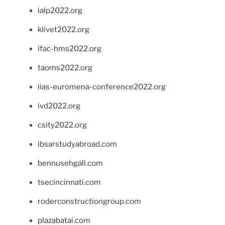
ialp2022.org
klivet2022.org
ifac-hms2022.org
taoms2022.org
iias-euromena-conference2022.org
ivd2022.org
csity2022.org
ibsarstudyabroad.com
bennusehgall.com
tsecincinnati.com
roderconstructiongroup.com
plazabatai.com