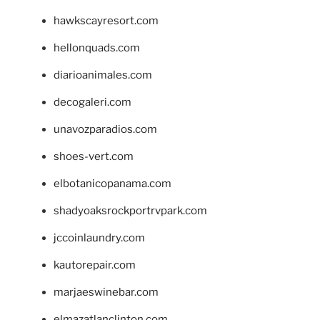
hawkscayresort.com
hellonquads.com
diarioanimales.com
decogaleri.com
unavozparadios.com
shoes-vert.com
elbotanicopanama.com
shadyoaksrockportrvpark.com
jccoinlaundry.com
kautorepair.com
marjaeswinebar.com
elmazatlanclinton.com