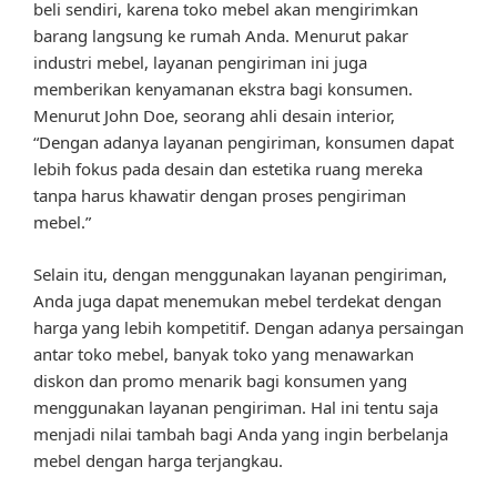
beli sendiri, karena toko mebel akan mengirimkan
barang langsung ke rumah Anda. Menurut pakar
industri mebel, layanan pengiriman ini juga
memberikan kenyamanan ekstra bagi konsumen.
Menurut John Doe, seorang ahli desain interior,
“Dengan adanya layanan pengiriman, konsumen dapat
lebih fokus pada desain dan estetika ruang mereka
tanpa harus khawatir dengan proses pengiriman
mebel.”
Selain itu, dengan menggunakan layanan pengiriman,
Anda juga dapat menemukan mebel terdekat dengan
harga yang lebih kompetitif. Dengan adanya persaingan
antar toko mebel, banyak toko yang menawarkan
diskon dan promo menarik bagi konsumen yang
menggunakan layanan pengiriman. Hal ini tentu saja
menjadi nilai tambah bagi Anda yang ingin berbelanja
mebel dengan harga terjangkau.