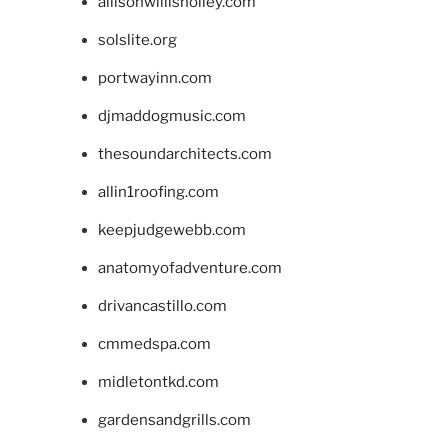
allisonwillisholley.com
solslite.org
portwayinn.com
djmaddogmusic.com
thesoundarchitects.com
allin1roofing.com
keepjudgewebb.com
anatomyofadventure.com
drivancastillo.com
cmmedspa.com
midletontkd.com
gardensandgrills.com