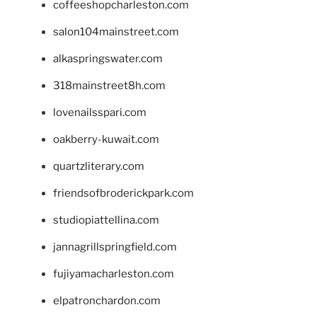
coffeeshopcharleston.com
salon104mainstreet.com
alkaspringswater.com
318mainstreet8h.com
lovenailsspari.com
oakberry-kuwait.com
quartzliterary.com
friendsofbroderickpark.com
studiopiattellina.com
jannagrillspringfield.com
fujiyamacharleston.com
elpatronchardon.com