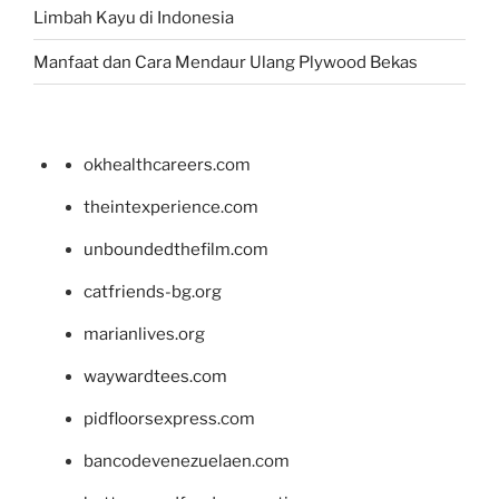
Limbah Kayu di Indonesia
Manfaat dan Cara Mendaur Ulang Plywood Bekas
okhealthcareers.com
theintexperience.com
unboundedthefilm.com
catfriends-bg.org
marianlives.org
waywardtees.com
pidfloorsexpress.com
bancodevenezuelaen.com