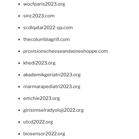
wocfparis2023.org
sinc2023.com
scdlqatar2022-qa.com
thecolumbiagrill.com
provisionscheeseandwineshoppe.com
khedi2023.org
akademikgeriatri2023.org
marmarapediatri2023.org
emchie2023.org
girisimselradyoloji2022.org
utcd2022.org
biosensor2022.org