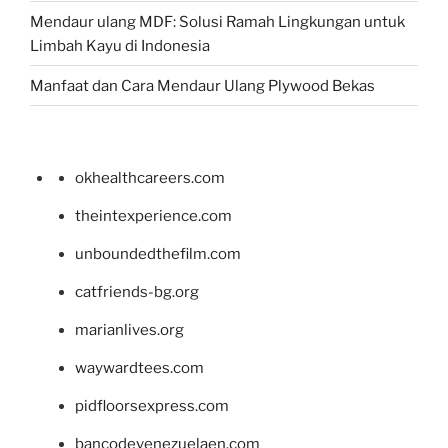
Mendaur ulang MDF: Solusi Ramah Lingkungan untuk
Limbah Kayu di Indonesia
Manfaat dan Cara Mendaur Ulang Plywood Bekas
okhealthcareers.com
theintexperience.com
unboundedthefilm.com
catfriends-bg.org
marianlives.org
waywardtees.com
pidfloorsexpress.com
bancodevenezuelaen.com