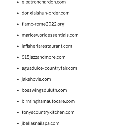
elpatronchardon.com
donglaishun-order.com
fiamc-rome2022.org
mariceworldessentials.com
lafisheriarestaurant.com
915jazzandmore.com
aguadulce-countryfair.com
jakehovis.com
bosswingsduluth.com
birminghamautocare.com
tonyscountrykitchen.com
jbellasnailspa.com