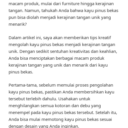
macam produk, mulai dari furniture hingga kerajinan
tangan. Namun, tahukah Anda bahwa kayu pinus bekas
pun bisa diolah menjadi kerajinan tangan unik yang
menarik?
Dalam artikel ini, saya akan memberikan tips kreatif
mengolah kayu pinus bekas menjadi kerajinan tangan
unik. Dengan sedikit sentuhan kreativitas dan keahlian,
Anda bisa menciptakan berbagai macam produk
kerajinan tangan yang unik dan menarik dari kayu
pinus bekas.
Pertama-tama, sebelum memulai proses pengolahan
kayu pinus bekas, pastikan Anda membersihkan kayu
tersebut terlebih dahulu. Usahakan untuk
menghilangkan semua kotoran dan debu yang
menempel pada kayu pinus bekas tersebut. Setelah itu,
Anda bisa mulai memotong kayu pinus bekas sesuai
dengan desain yang Anda inginkan.