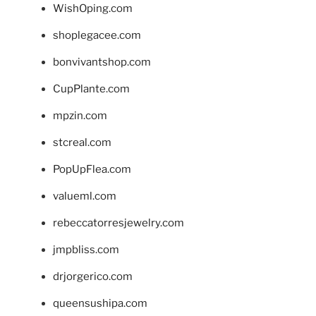
WishOping.com
shoplegacee.com
bonvivantshop.com
CupPlante.com
mpzin.com
stcreal.com
PopUpFlea.com
valueml.com
rebeccatorresjewelry.com
jmpbliss.com
drjorgerico.com
queensushipa.com