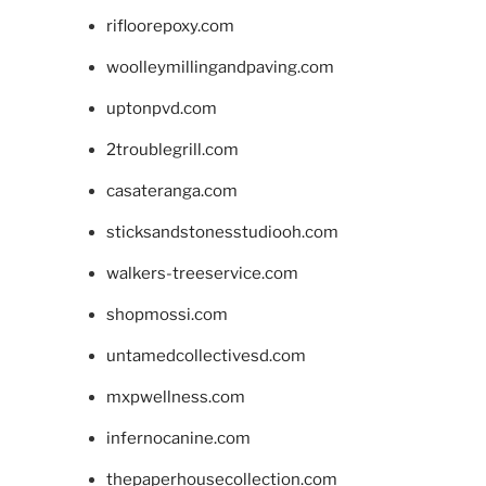
rifloorepoxy.com
woolleymillingandpaving.com
uptonpvd.com
2troublegrill.com
casateranga.com
sticksandstonesstudiooh.com
walkers-treeservice.com
shopmossi.com
untamedcollectivesd.com
mxpwellness.com
infernocanine.com
thepaperhousecollection.com