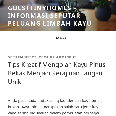
Skip
GUESTTINYHOMES –
to
INFORMASI SEPUTAR
content
PELUANG LIMBAH KAYU
Menu
POSTED
SEPTEMBER 23, 2024
BY
ADMINGUE
ON
Tips Kreatif Mengolah Kayu Pinus
Bekas Menjadi Kerajinan Tangan
Unik
Anda pasti sudah tidak asing lagi dengan kayu pinus,
bukan? Kayu pinus merupakan salah satu jenis kayu
yang sering digunakan dalam pembuatan berbagai