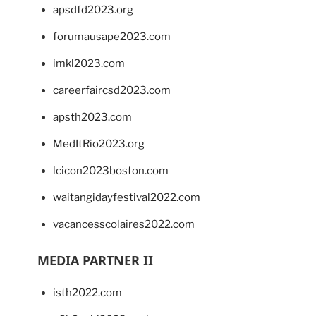
apsdfd2023.org
forumausape2023.com
imkl2023.com
careerfaircsd2023.com
apsth2023.com
MedItRio2023.org
lcicon2023boston.com
waitangidayfestival2022.com
vacancesscolaires2022.com
MEDIA PARTNER II
isth2022.com