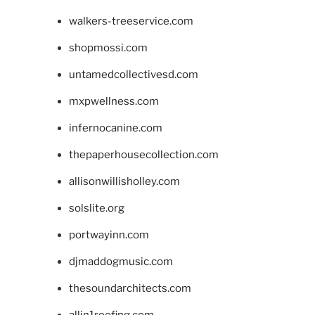
walkers-treeservice.com
shopmossi.com
untamedcollectivesd.com
mxpwellness.com
infernocanine.com
thepaperhousecollection.com
allisonwillisholley.com
solslite.org
portwayinn.com
djmaddogmusic.com
thesoundarchitects.com
allin1roofing.com