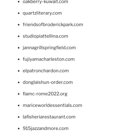
oakberry-kuwait.com
quartzliterary.com
friendsofbroderickpark.com
studiopiattellina.com
jannagrillspringfield.com
fujiyamacharleston.com
elpatronchardon.com
donglaishun-order.com
fiamc-rome2022.org
mariceworldessentials.com
lafisheriarestaurant.com
915jazzandmore.com