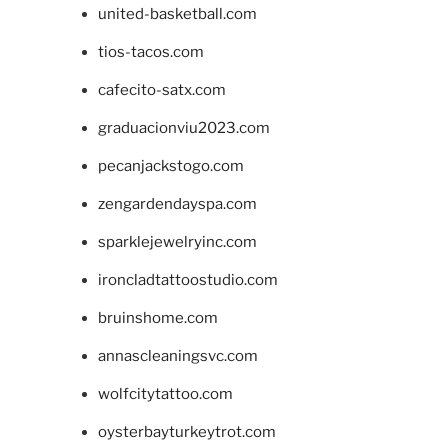
united-basketball.com
tios-tacos.com
cafecito-satx.com
graduacionviu2023.com
pecanjackstogo.com
zengardendayspa.com
sparklejewelryinc.com
ironcladtattoostudio.com
bruinshome.com
annascleaningsvc.com
wolfcitytattoo.com
oysterbayturkeytrot.com