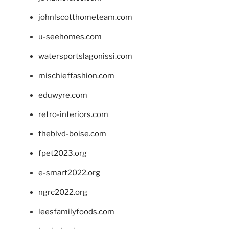
johnlscotthometeam.com
u-seehomes.com
watersportslagonissi.com
mischieffashion.com
eduwyre.com
retro-interiors.com
theblvd-boise.com
fpet2023.org
e-smart2022.org
ngrc2022.org
leesfamilyfoods.com