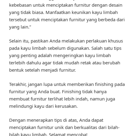
kebebasan untuk menciptakan furnitur dengan desain
yang tidak biasa. Manfaatkan keunikan kayu limbah
tersebut untuk menciptakan furnitur yang berbeda dari
yang lain.”
Selain itu, pastikan Anda melakukan perlakuan khusus
pada kayu limbah sebelum digunakan. Salah satu tips
yang penting adalah mengeringkan kayu limbah
terlebih dahulu agar tidak mudah retak atau berubah
bentuk setelah menjadi furnitur.
Terakhir, jangan lupa untuk memberikan finishing pada
furnitur yang Anda buat. Finishing tidak hanya
membuat furnitur terlihat lebih indah, namun juga
melindungi kayu dari kerusakan.
Dengan menerapkan tips di atas, Anda dapat
menciptakan furnitur unik dan berkualitas dari bilah-
bilah kayu limbah. Selamat mencoba!