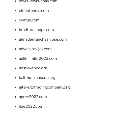
lewis-lewis-cpas.com
eleontennis.com
cyetus.com
bradfordshops.com
almadenranchsanjose.com
advocatevijay.com
adlibilimler2023.com
naswwebed.org
balithut-manado.org
alteregotradingcompany.org
aprce2022.com
ibie2022.com