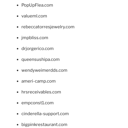
PopUpFlea.com
valueml.com
rebeccatorresjewelry.com
jmpbliss.com
drjorgerico.com
queensushipa.com
wendyweimerdds.com
ameri-camp.com
hrsreceivables.com
empconst1.com
cinderella-support.com
bigpinkrestaurant.com