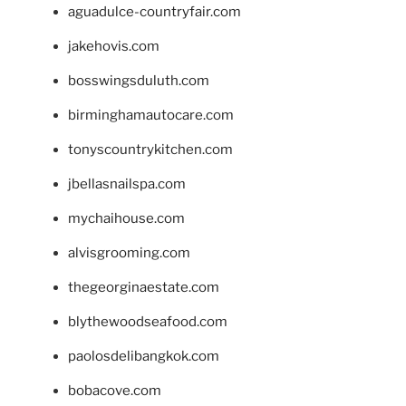
aguadulce-countryfair.com
jakehovis.com
bosswingsduluth.com
birminghamautocare.com
tonyscountrykitchen.com
jbellasnailspa.com
mychaihouse.com
alvisgrooming.com
thegeorginaestate.com
blythewoodseafood.com
paolosdelibangkok.com
bobacove.com