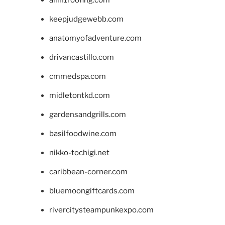
keepjudgewebb.com
anatomyofadventure.com
drivancastillo.com
cmmedspa.com
midletontkd.com
gardensandgrills.com
basilfoodwine.com
nikko-tochigi.net
caribbean-corner.com
bluemoongiftcards.com
rivercitysteampunkexpo.com