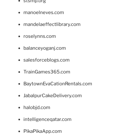
stsmp.org
manoelneves.com
mandelaeffectlibrary.com
roselynns.com
balanceyoganj.com
salesforceblogs.com
TrainGames365.com
BaytownEvaCationRentals.com
JabalpurCakeDelivery.com
halobjd.com
intelligenceqatar.com
PikaPikaApp.com