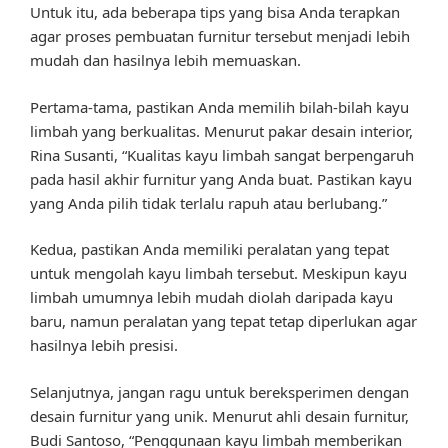
Untuk itu, ada beberapa tips yang bisa Anda terapkan
agar proses pembuatan furnitur tersebut menjadi lebih
mudah dan hasilnya lebih memuaskan.
Pertama-tama, pastikan Anda memilih bilah-bilah kayu
limbah yang berkualitas. Menurut pakar desain interior,
Rina Susanti, “Kualitas kayu limbah sangat berpengaruh
pada hasil akhir furnitur yang Anda buat. Pastikan kayu
yang Anda pilih tidak terlalu rapuh atau berlubang.”
Kedua, pastikan Anda memiliki peralatan yang tepat
untuk mengolah kayu limbah tersebut. Meskipun kayu
limbah umumnya lebih mudah diolah daripada kayu
baru, namun peralatan yang tepat tetap diperlukan agar
hasilnya lebih presisi.
Selanjutnya, jangan ragu untuk bereksperimen dengan
desain furnitur yang unik. Menurut ahli desain furnitur,
Budi Santoso, “Penggunaan kayu limbah memberikan