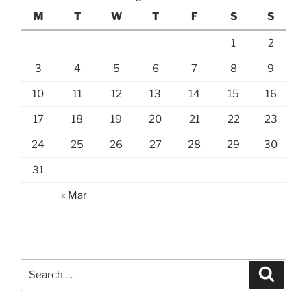
M
T
W
T
F
S
S
1
2
3
4
5
6
7
8
9
10
11
12
13
14
15
16
17
18
19
20
21
22
23
24
25
26
27
28
29
30
31
« Mar
Search
Search
for: