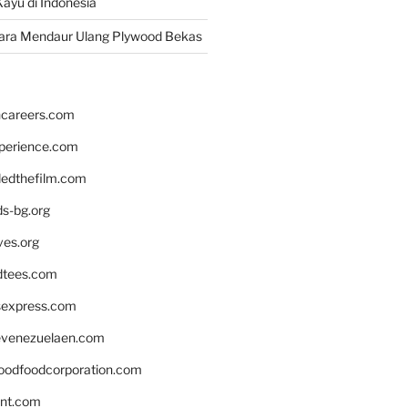
ayu di Indonesia
ara Mendaur Ulang Plywood Bekas
hcareers.com
xperience.com
edthefilm.com
ds-bg.org
ves.org
tees.com
rsexpress.com
venezuelaen.com
oodfoodcorporation.com
nnt.com