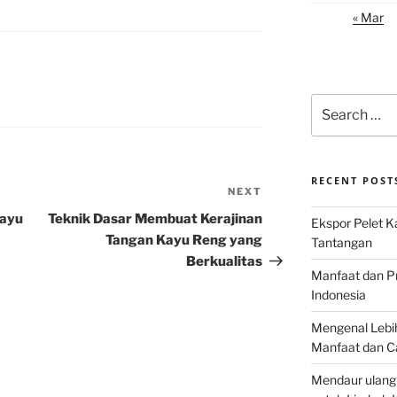
« Mar
Search
for:
RECENT POST
NEXT
Next
Post
Kayu
Teknik Dasar Membuat Kerajinan
Ekspor Pelet K
Tangan Kayu Reng yang
Tantangan
Berkualitas
Manfaat dan P
Indonesia
Mengenal Lebih
Manfaat dan C
Mendaur ulang