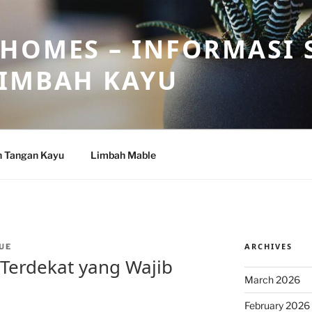
HOMES – INFORMASI 
LIMBAH KAYU
n Tangan Kayu
Limbah Mable
ARCHIVES
UE
Terdekat yang Wajib
March 2026
February 2026