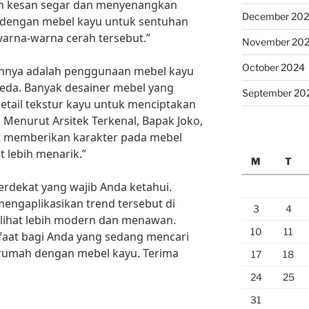
n kesan segar dan menyenangkan
December 20
 dengan mebel kayu untuk sentuhan
arna-warna cerah tersebut.”
November 20
October 2024
ainnya adalah penggunaan mebel kayu
eda. Banyak desainer mebel yang
September 20
etail tekstur kayu untuk menciptakan
 Menurut Arsitek Terkenal, Bapak Joko,
at memberikan karakter pada mebel
 lebih menarik.”
M
T
terdekat yang wajib Anda ketahui.
engaplikasikan trend tersebut di
3
4
lihat lebih modern dan menawan.
10
11
faat bagi Anda yang sedang mencari
 rumah dengan mebel kayu. Terima
17
18
24
25
31