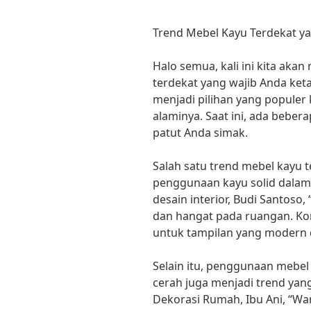
Trend Mebel Kayu Terdekat ya
Halo semua, kali ini kita ak
terdekat yang wajib Anda ket
menjadi pilihan yang populer
alaminya. Saat ini, ada beber
patut Anda simak.
Salah satu trend mebel kayu 
penggunaan kayu solid dalam
desain interior, Budi Santoso
dan hangat pada ruangan. Ko
untuk tampilan yang modern d
Selain itu, penggunaan mebe
cerah juga menjadi trend yan
Dekorasi Rumah, Ibu Ani, “War