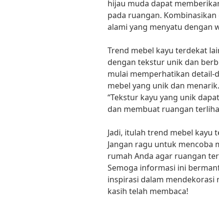
hijau muda dapat memberika
pada ruangan. Kombinasikan
alami yang menyatu dengan w
Trend mebel kayu terdekat l
dengan tekstur unik dan berb
mulai memperhatikan detail-d
mebel yang unik dan menarik.
“Tekstur kayu yang unik dap
dan membuat ruangan terlihat
Jadi, itulah trend mebel kayu 
Jangan ragu untuk mencoba m
rumah Anda agar ruangan ter
Semoga informasi ini berman
inspirasi dalam mendekorasi
kasih telah membaca!