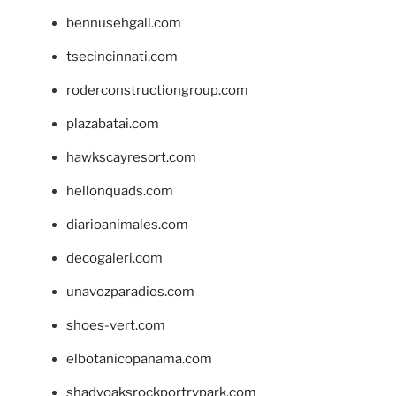
bennusehgall.com
tsecincinnati.com
roderconstructiongroup.com
plazabatai.com
hawkscayresort.com
hellonquads.com
diarioanimales.com
decogaleri.com
unavozparadios.com
shoes-vert.com
elbotanicopanama.com
shadyoaksrockportrvpark.com