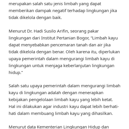
merupakan salah satu jenis limbah yang dapat
memberikan dampak negatif terhadap lingkungan jika
tidak dikelola dengan baik.
Menurut Dr. Hadi Susilo Arifin, seorang pakar
lingkungan dari Institut Pertanian Bogor, “Limbah kayu
dapat menyebabkan pencemaran tanah dan air jika
tidak dikelola dengan benar. Oleh karena itu, diperlukan
upaya pemerintah dalam mengurangi limbah kayu di
lingkungan untuk menjaga keberlanjutan lingkungan
hidup.”
Salah satu upaya pemerintah dalam mengurangi limbah
kayu di lingkungan adalah dengan menerapkan
kebijakan pengelolaan limbah kayu yang lebih ketat.
Hal ini dilakukan agar industri kayu dapat lebih berhati-
hati dalam membuang limbah kayu yang dihasilkan.
Menurut data Kementerian Lingkungan Hidup dan