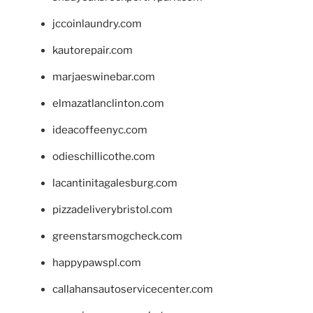
jccoinlaundry.com
kautorepair.com
marjaeswinebar.com
elmazatlanclinton.com
ideacoffeenyc.com
odieschillicothe.com
lacantinitagalesburg.com
pizzadeliverybristol.com
greenstarsmogcheck.com
happypawspl.com
callahansautoservicecenter.com