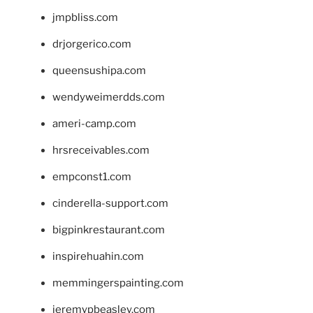
jmpbliss.com
drjorgerico.com
queensushipa.com
wendyweimerdds.com
ameri-camp.com
hrsreceivables.com
empconst1.com
cinderella-support.com
bigpinkrestaurant.com
inspirehuahin.com
memmingerspainting.com
jeremypbeasley.com