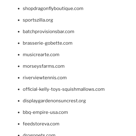
shopdragonflyboutique.com
sportszilla.org
batchprovisionsbar.com
brasserie-gobette.com
musicrearte.com
morseysfarms.com
riverviewtennis.com
official-kelly-toys-squishmallows.com
displaygardenonsuncrest.org
bbq-empire-usa.com
feedstoreva.com
drogopets.com