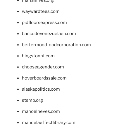
marianlives.org
waywardtees.com
pidfloorsexpress.com
bancodevenezuelaen.com
bettermoodfoodcorporation.com
hingstonnt.com
chooseagender.com
hoverboardssale.com
alaskapolitics.com
stsmp.org
manoelneves.com
mandelaeffectlibrary.com