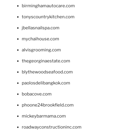
birminghamautocare.com
tonyscountrykitchen.com
jbellasnailspa.com
mychaihouse.com
alvisgrooming.com
thegeorginaestate.com
blythewoodseafood.com
paolosdelibangkok.com
bobacove.com
phoone24brookfield.com
mickeybarmama.com
roadwayconstructioninc.com