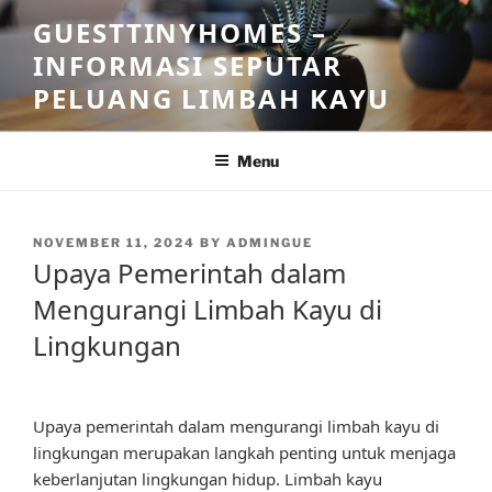
Skip
GUESTTINYHOMES –
to
INFORMASI SEPUTAR
content
PELUANG LIMBAH KAYU
Menu
POSTED
NOVEMBER 11, 2024
BY
ADMINGUE
ON
Upaya Pemerintah dalam
Mengurangi Limbah Kayu di
Lingkungan
Upaya pemerintah dalam mengurangi limbah kayu di
lingkungan merupakan langkah penting untuk menjaga
keberlanjutan lingkungan hidup. Limbah kayu