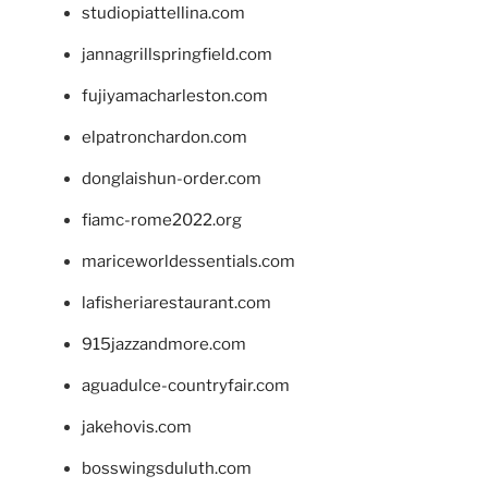
studiopiattellina.com
jannagrillspringfield.com
fujiyamacharleston.com
elpatronchardon.com
donglaishun-order.com
fiamc-rome2022.org
mariceworldessentials.com
lafisheriarestaurant.com
915jazzandmore.com
aguadulce-countryfair.com
jakehovis.com
bosswingsduluth.com