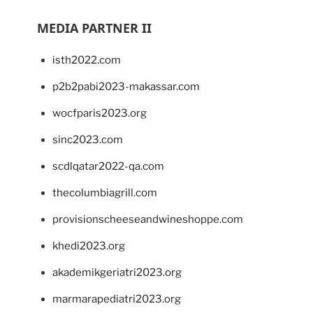
MEDIA PARTNER II
isth2022.com
p2b2pabi2023-makassar.com
wocfparis2023.org
sinc2023.com
scdlqatar2022-qa.com
thecolumbiagrill.com
provisionscheeseandwineshoppe.com
khedi2023.org
akademikgeriatri2023.org
marmarapediatri2023.org