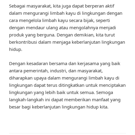
Sebagai masyarakat, kita juga dapat berperan aktif
dalam mengurangi limbah kayu di lingkungan dengan
cara mengelola limbah kayu secara bijak, seperti
dengan mendaur ulang atau mengolahnya menjadi
produk yang berguna. Dengan demikian, kita turut
berkontribusi dalam menjaga keberlanjutan lingkungan
hidup.
Dengan kesadaran bersama dan kerjasama yang baik
antara pemerintah, industri, dan masyarakat,
diharapkan upaya dalam mengurangi limbah kayu di
lingkungan dapat terus ditingkatkan untuk menciptakan
lingkungan yang lebih baik untuk semua. Semoga
langkah-langkah ini dapat memberikan manfaat yang
besar bagi keberlanjutan lingkungan hidup kita.