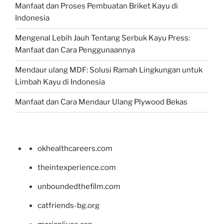
Manfaat dan Proses Pembuatan Briket Kayu di
Indonesia
Mengenal Lebih Jauh Tentang Serbuk Kayu Press:
Manfaat dan Cara Penggunaannya
Mendaur ulang MDF: Solusi Ramah Lingkungan untuk
Limbah Kayu di Indonesia
Manfaat dan Cara Mendaur Ulang Plywood Bekas
okhealthcareers.com
theintexperience.com
unboundedthefilm.com
catfriends-bg.org