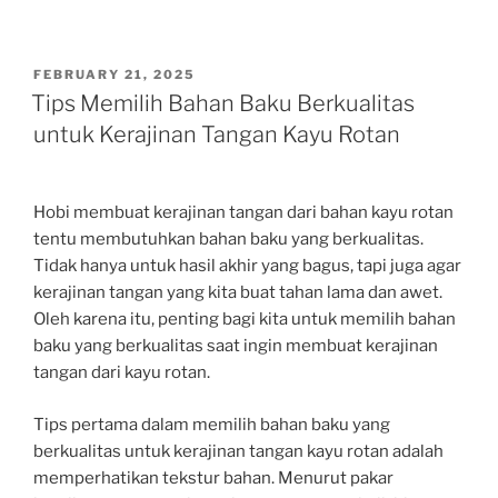
POSTED
FEBRUARY 21, 2025
ON
Tips Memilih Bahan Baku Berkualitas
untuk Kerajinan Tangan Kayu Rotan
Hobi membuat kerajinan tangan dari bahan kayu rotan
tentu membutuhkan bahan baku yang berkualitas.
Tidak hanya untuk hasil akhir yang bagus, tapi juga agar
kerajinan tangan yang kita buat tahan lama dan awet.
Oleh karena itu, penting bagi kita untuk memilih bahan
baku yang berkualitas saat ingin membuat kerajinan
tangan dari kayu rotan.
Tips pertama dalam memilih bahan baku yang
berkualitas untuk kerajinan tangan kayu rotan adalah
memperhatikan tekstur bahan. Menurut pakar