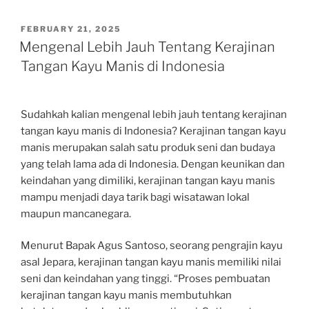
POSTED
FEBRUARY 21, 2025
ON
Mengenal Lebih Jauh Tentang Kerajinan
Tangan Kayu Manis di Indonesia
Sudahkah kalian mengenal lebih jauh tentang kerajinan
tangan kayu manis di Indonesia? Kerajinan tangan kayu
manis merupakan salah satu produk seni dan budaya
yang telah lama ada di Indonesia. Dengan keunikan dan
keindahan yang dimiliki, kerajinan tangan kayu manis
mampu menjadi daya tarik bagi wisatawan lokal
maupun mancanegara.
Menurut Bapak Agus Santoso, seorang pengrajin kayu
asal Jepara, kerajinan tangan kayu manis memiliki nilai
seni dan keindahan yang tinggi. “Proses pembuatan
kerajinan tangan kayu manis membutuhkan