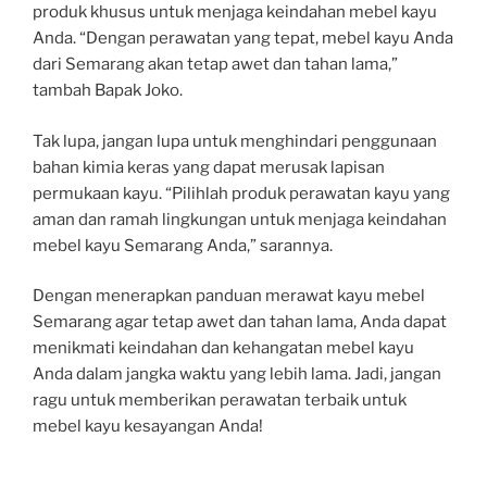
produk khusus untuk menjaga keindahan mebel kayu
Anda. “Dengan perawatan yang tepat, mebel kayu Anda
dari Semarang akan tetap awet dan tahan lama,”
tambah Bapak Joko.
Tak lupa, jangan lupa untuk menghindari penggunaan
bahan kimia keras yang dapat merusak lapisan
permukaan kayu. “Pilihlah produk perawatan kayu yang
aman dan ramah lingkungan untuk menjaga keindahan
mebel kayu Semarang Anda,” sarannya.
Dengan menerapkan panduan merawat kayu mebel
Semarang agar tetap awet dan tahan lama, Anda dapat
menikmati keindahan dan kehangatan mebel kayu
Anda dalam jangka waktu yang lebih lama. Jadi, jangan
ragu untuk memberikan perawatan terbaik untuk
mebel kayu kesayangan Anda!