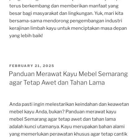
terus berkembang dan memberikan manfaat yang
besar bagi masyarakat dan lingkungan. Yuk, mari kita
bersama-sama mendorong pengembangan industri
kerajinan limbah kayu untuk menciptakan masa depan
yang lebih baik!
POSTED
FEBRUARY 21, 2025
ON
Panduan Merawat Kayu Mebel Semarang
agar Tetap Awet dan Tahan Lama
Anda pasti ingin melestarikan keindahan dan keawetan
mebel kayu Anda, bukan? Panduan merawat kayu
mebel Semarang agar tetap awet dan tahan lama
adalah kunci utamanya. Kayu merupakan bahan alami
yang memerlukan perawatan khusus agar tetap cantik