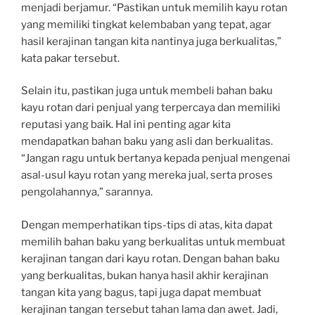
menjadi berjamur. “Pastikan untuk memilih kayu rotan
yang memiliki tingkat kelembaban yang tepat, agar
hasil kerajinan tangan kita nantinya juga berkualitas,”
kata pakar tersebut.
Selain itu, pastikan juga untuk membeli bahan baku
kayu rotan dari penjual yang terpercaya dan memiliki
reputasi yang baik. Hal ini penting agar kita
mendapatkan bahan baku yang asli dan berkualitas.
“Jangan ragu untuk bertanya kepada penjual mengenai
asal-usul kayu rotan yang mereka jual, serta proses
pengolahannya,” sarannya.
Dengan memperhatikan tips-tips di atas, kita dapat
memilih bahan baku yang berkualitas untuk membuat
kerajinan tangan dari kayu rotan. Dengan bahan baku
yang berkualitas, bukan hanya hasil akhir kerajinan
tangan kita yang bagus, tapi juga dapat membuat
kerajinan tangan tersebut tahan lama dan awet. Jadi,