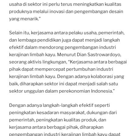
usaha di sektor ini perlu terus meningkatkan kualitas
produknya melalui inovasi dan pengembangan desain
yang menarik.”
Selain itu, kerjasama antara pelaku usaha, pemerintah,
dan lembaga pendidikan juga dapat menjadi langkah
efektif dalam mendorong pengembangan industri
kerajinan limbah kayu. Menurut Dian Sastrowardoyo,
seorang aktivis lingkungan, “Kerjasama antara berbagai
pihak dapat mempercepat pertumbuhan industri
kerajinan limbah kayu. Dengan adanya kolaborasi yang
baik, diharapkan sektor ini dapat menjadi salah satu
sektor unggulan dalam perekonomian Indonesia.”
Dengan adanya langkah-langkah efektif seperti
peningkatan kesadaran masyarakat, dukungan dari
pemerintah, peningkatan kualitas produk, dan
kerjasama antara berbagai pihak, diharapkan
pengembangan industri kerajinan limbah kayu dapat