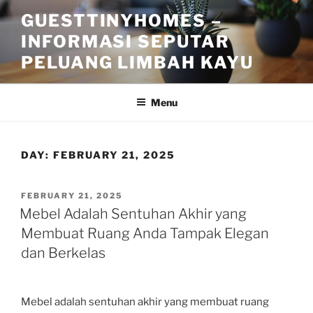
Skip
GUESTTINYHOMES –
to
INFORMASI SEPUTAR
content
PELUANG LIMBAH KAYU
Menu
DAY:
FEBRUARY 21, 2025
POSTED
FEBRUARY 21, 2025
ON
Mebel Adalah Sentuhan Akhir yang
Membuat Ruang Anda Tampak Elegan
dan Berkelas
Mebel adalah sentuhan akhir yang membuat ruang