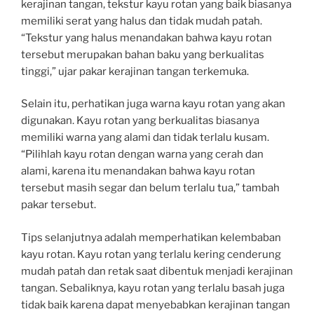
kerajinan tangan, tekstur kayu rotan yang baik biasanya
memiliki serat yang halus dan tidak mudah patah.
“Tekstur yang halus menandakan bahwa kayu rotan
tersebut merupakan bahan baku yang berkualitas
tinggi,” ujar pakar kerajinan tangan terkemuka.
Selain itu, perhatikan juga warna kayu rotan yang akan
digunakan. Kayu rotan yang berkualitas biasanya
memiliki warna yang alami dan tidak terlalu kusam.
“Pilihlah kayu rotan dengan warna yang cerah dan
alami, karena itu menandakan bahwa kayu rotan
tersebut masih segar dan belum terlalu tua,” tambah
pakar tersebut.
Tips selanjutnya adalah memperhatikan kelembaban
kayu rotan. Kayu rotan yang terlalu kering cenderung
mudah patah dan retak saat dibentuk menjadi kerajinan
tangan. Sebaliknya, kayu rotan yang terlalu basah juga
tidak baik karena dapat menyebabkan kerajinan tangan