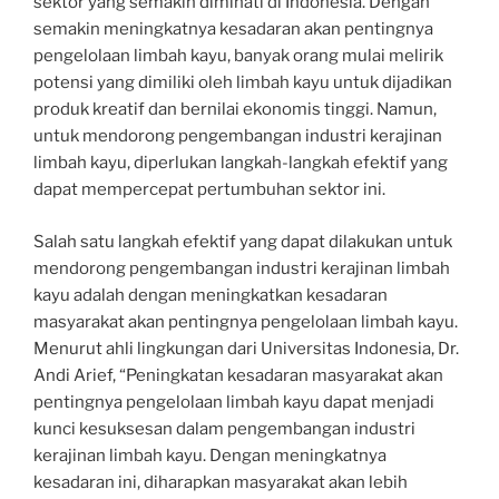
sektor yang semakin diminati di Indonesia. Dengan
semakin meningkatnya kesadaran akan pentingnya
pengelolaan limbah kayu, banyak orang mulai melirik
potensi yang dimiliki oleh limbah kayu untuk dijadikan
produk kreatif dan bernilai ekonomis tinggi. Namun,
untuk mendorong pengembangan industri kerajinan
limbah kayu, diperlukan langkah-langkah efektif yang
dapat mempercepat pertumbuhan sektor ini.
Salah satu langkah efektif yang dapat dilakukan untuk
mendorong pengembangan industri kerajinan limbah
kayu adalah dengan meningkatkan kesadaran
masyarakat akan pentingnya pengelolaan limbah kayu.
Menurut ahli lingkungan dari Universitas Indonesia, Dr.
Andi Arief, “Peningkatan kesadaran masyarakat akan
pentingnya pengelolaan limbah kayu dapat menjadi
kunci kesuksesan dalam pengembangan industri
kerajinan limbah kayu. Dengan meningkatnya
kesadaran ini, diharapkan masyarakat akan lebih