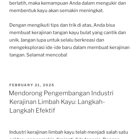
berlatih, maka kemampuan Anda dalam mengukir dan
membentuk kayu akan semakin meningkat.
Dengan mengikuti tips dan trik di atas, Anda bisa
membuat kerajinan tangan kayu bulat yang cantik dan
unik. Jangan lupa untuk selalu berkreasi dan
mengeksplorasi ide-ide baru dalam membuat kerajinan
tangan. Selamat mencoba!
POSTED
FEBRUARY 21, 2025
ON
Mendorong Pengembangan Industri
Kerajinan Limbah Kayu: Langkah-
Langkah Efektif
Industri kerajinan limbah kayu telah menjadi salah satu