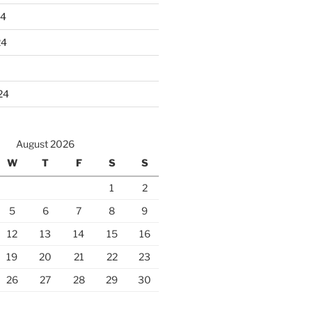
24
24
24
August 2026
W
T
F
S
S
1
2
5
6
7
8
9
12
13
14
15
16
19
20
21
22
23
26
27
28
29
30