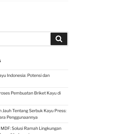
Search
S
ayu Indonesia: Potensi dan
roses Pembuatan Briket Kayu di
 Jauh Tentang Serbuk Kayu Press:
ara Penggunaannya
 MDF: Solusi Ramah Lingkungan