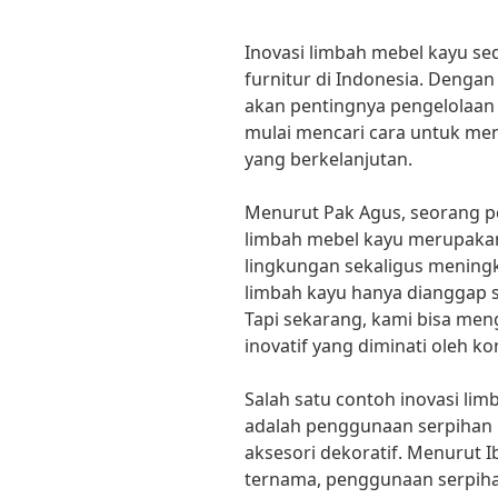
Inovasi limbah mebel kayu se
furnitur di Indonesia. Deng
akan pentingnya pengelolaan 
mulai mencari cara untuk me
yang berkelanjutan.
Menurut Pak Agus, seorang pen
limbah mebel kayu merupakan
lingkungan sekaligus meningka
limbah kayu hanya dianggap 
Tapi sekarang, kami bisa me
inovatif yang diminati oleh k
Salah satu contoh inovasi li
adalah penggunaan serpihan
aksesori dekoratif. Menurut I
ternama, penggunaan serpih