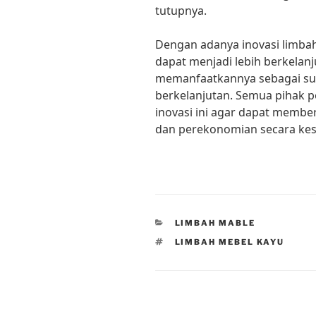
tutupnya.
Dengan adanya inovasi limba
dapat menjadi lebih berkelan
memanfaatkannya sebagai su
berkelanjutan. Semua pihak 
inovasi ini agar dapat membe
dan perekonomian secara kes
CATEGORIES
LIMBAH MABLE
TAGS
LIMBAH MEBEL KAYU