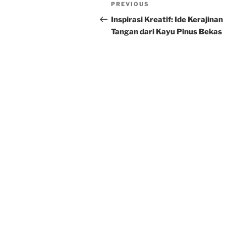
Post
Previous
PREVIOUS
navigation
Post
Inspirasi Kreatif: Ide Kerajinan
Tangan dari Kayu Pinus Bekas