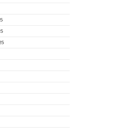
25
25
25