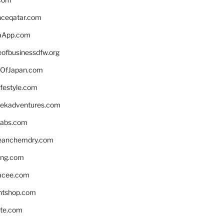
enceqatar.com
aApp.com
eofbusinessdfw.org
OfJapan.com
ifestyle.com
eekadventures.com
labs.com
leanchemdry.com
ing.com
acee.com
ntshop.com
te.com