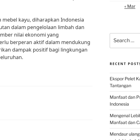
« Mar
h mebel kayu, diharapkan Indonesia
jutan dalam pengelolaan limbah dan
mber nilai ekonomi yang
Search
perlu berperan aktif dalam mendukung
for:
rikan dampak positif bagi lingkungan
eluruhan.
RECENT POST
Ekspor Pelet K
Tantangan
Manfaat dan P
Indonesia
Mengenal Lebih
Manfaat dan C
Mendaur ulang