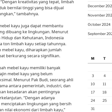
“Dengan kreativitas yang tepat, limbah
December 20
k bernilai tinggi yang bisa dijual
ngkan,” tambahnya.
November 20
October 2024
h mebel kayu juga dapat membantu
ng dibuang ke lingkungan. Menurut
September 20
 Hidup dan Kehutanan, Indonesia
ta ton limbah kayu setiap tahunnya.
h mebel kayu, diharapkan jumlah
at berkurang secara signifikan.
M
T
bah mebel kayu memiliki banyak
ajin mebel kayu yang belum
3
4
imal. Menurut Pak Budi, seorang ahli
10
11
ama antara pemerintah, industri, dan
kan kesadaran akan pentingnya
17
18
rkelanjutan. “Dengan adanya
24
25
sa menciptakan lingkungan yang bersih
31
n nilai ekonomi dari limbah kayu,”