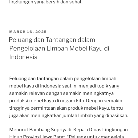
lingkungan yang bersih dan sehat.
POSTED
MARCH 16, 2025
ON
Peluang dan Tantangan dalam
Pengelolaan Limbah Mebel Kayu di
Indonesia
Peluang dan tantangan dalam pengelolaan limbah
mebel kayu di Indonesia saat ini menjadi topik yang
semakin relevan dengan semakin meningkatnya
produksi mebel kayu di negara kita. Dengan semakin
tingginya permintaan akan produk mebel kayu, tentu
juga akan meningkatkan jumlah limbah yang dihasilkan.
Menurut Bambang Supriyadi, Kepala Dinas Lingkungan
Hidup Provinsi Jawa Barat, “Peluang untuk mengelola