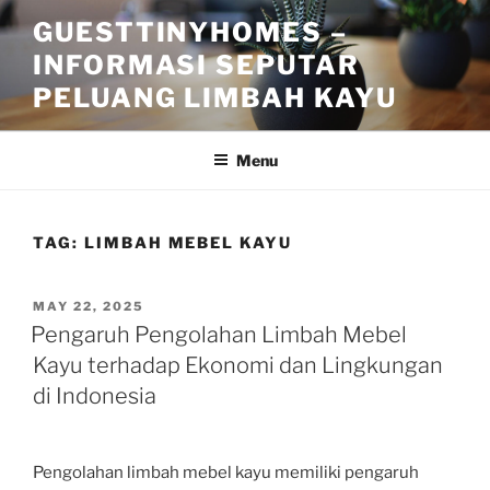
Skip
GUESTTINYHOMES –
to
INFORMASI SEPUTAR
content
PELUANG LIMBAH KAYU
Menu
TAG:
LIMBAH MEBEL KAYU
POSTED
MAY 22, 2025
ON
Pengaruh Pengolahan Limbah Mebel
Kayu terhadap Ekonomi dan Lingkungan
di Indonesia
Pengolahan limbah mebel kayu memiliki pengaruh