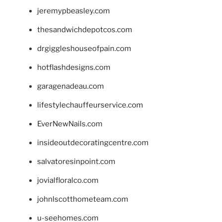
jeremypbeasley.com
thesandwichdepotcos.com
drgiggleshouseofpain.com
hotflashdesigns.com
garagenadeau.com
lifestylechauffeurservice.com
EverNewNails.com
insideoutdecoratingcentre.com
salvatoresinpoint.com
jovialfloralco.com
johnlscotthometeam.com
u-seehomes.com