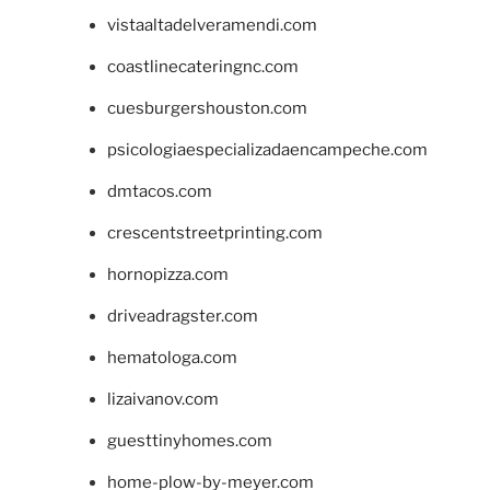
vistaaltadelveramendi.com
coastlinecateringnc.com
cuesburgershouston.com
psicologiaespecializadaencampeche.com
dmtacos.com
crescentstreetprinting.com
hornopizza.com
driveadragster.com
hematologa.com
lizaivanov.com
guesttinyhomes.com
home-plow-by-meyer.com