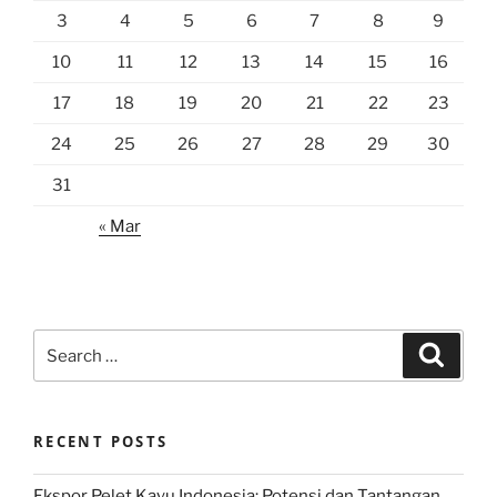
3
4
5
6
7
8
9
10
11
12
13
14
15
16
17
18
19
20
21
22
23
24
25
26
27
28
29
30
31
« Mar
Search
Search
for:
RECENT POSTS
Ekspor Pelet Kayu Indonesia: Potensi dan Tantangan