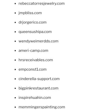
rebeccatorresjewelry.com
jmpbliss.com
drjorgerico.com
queensushipa.com
wendyweimerdds.com
ameri-camp.com
hrsreceivables.com
empconst1.com
cinderella-support.com
bigpinkrestaurant.com
inspirehuahin.com
memmingerspainting.com