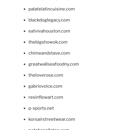
palatelatincuisine.com
blackdoglegacy.com
eatvivahouston.com
thebigshowok.com
chimeandstave.com
greatwallseafoodny.com
theloverose.com
gabriovoice.com
resinflowart.com
p-sports.net
korsairstreetwear.com