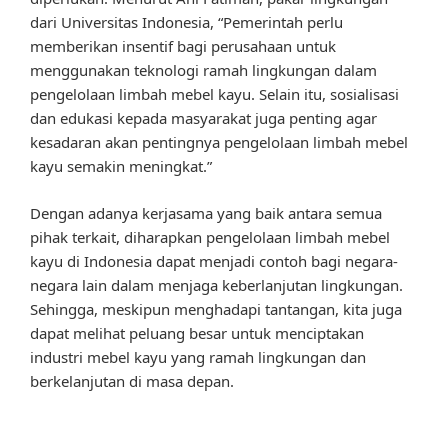
dari Universitas Indonesia, “Pemerintah perlu
memberikan insentif bagi perusahaan untuk
menggunakan teknologi ramah lingkungan dalam
pengelolaan limbah mebel kayu. Selain itu, sosialisasi
dan edukasi kepada masyarakat juga penting agar
kesadaran akan pentingnya pengelolaan limbah mebel
kayu semakin meningkat.”
Dengan adanya kerjasama yang baik antara semua
pihak terkait, diharapkan pengelolaan limbah mebel
kayu di Indonesia dapat menjadi contoh bagi negara-
negara lain dalam menjaga keberlanjutan lingkungan.
Sehingga, meskipun menghadapi tantangan, kita juga
dapat melihat peluang besar untuk menciptakan
industri mebel kayu yang ramah lingkungan dan
berkelanjutan di masa depan.