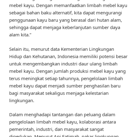
mebel kayu. Dengan memanfaatkan limbah mebel kayu
sebagai bahan baku alternatif, kita dapat mengurangi
penggunaan kayu baru yang berasal dari hutan alam,
sehingga dapat menjaga keberlanjutan sumber daya
alam kita.”
Selain itu, menurut data Kementerian Lingkungan
Hidup dan Kehutanan, Indonesia memiliki potensi besar
untuk mengembangkan industri daur ulang limbah
mebel kayu. Dengan jumlah produksi mebel kayu yang
terus meningkat setiap tahunnya, pengelolaan limbah
mebel kayu dapat menjadi sumber penghasilan baru
bagi masyarakat sekaligus menjaga kelestarian
lingkungan.
Dalam menghadapi tantangan dan peluang dalam
pengelolaan limbah mebel kayu, kolaborasi antara
pemerintah, industri, dan masyarakat sangat
diperlukan. Menurut Ani Fatimah, pakar lingkungan