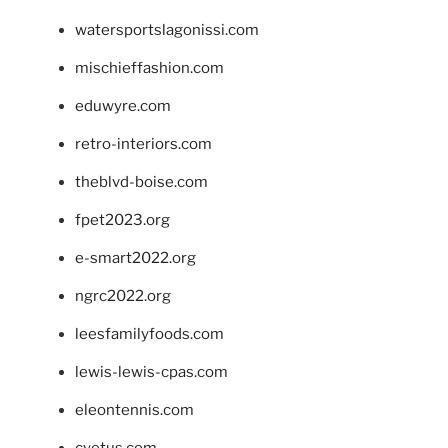
watersportslagonissi.com
mischieffashion.com
eduwyre.com
retro-interiors.com
theblvd-boise.com
fpet2023.org
e-smart2022.org
ngrc2022.org
leesfamilyfoods.com
lewis-lewis-cpas.com
eleontennis.com
cyetus.com