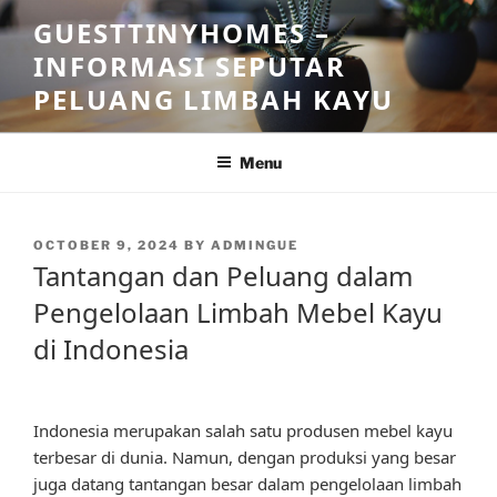
Skip
GUESTTINYHOMES –
to
INFORMASI SEPUTAR
content
PELUANG LIMBAH KAYU
Menu
POSTED
OCTOBER 9, 2024
BY
ADMINGUE
ON
Tantangan dan Peluang dalam
Pengelolaan Limbah Mebel Kayu
di Indonesia
Indonesia merupakan salah satu produsen mebel kayu
terbesar di dunia. Namun, dengan produksi yang besar
juga datang tantangan besar dalam pengelolaan limbah