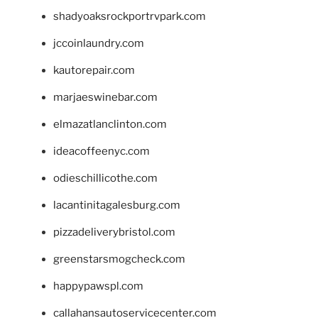
shadyoaksrockportrvpark.com
jccoinlaundry.com
kautorepair.com
marjaeswinebar.com
elmazatlanclinton.com
ideacoffeenyc.com
odieschillicothe.com
lacantinitagalesburg.com
pizzadeliverybristol.com
greenstarsmogcheck.com
happypawspl.com
callahansautoservicecenter.com