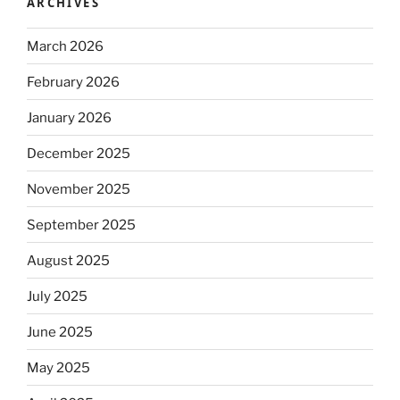
ARCHIVES
March 2026
February 2026
January 2026
December 2025
November 2025
September 2025
August 2025
July 2025
June 2025
May 2025