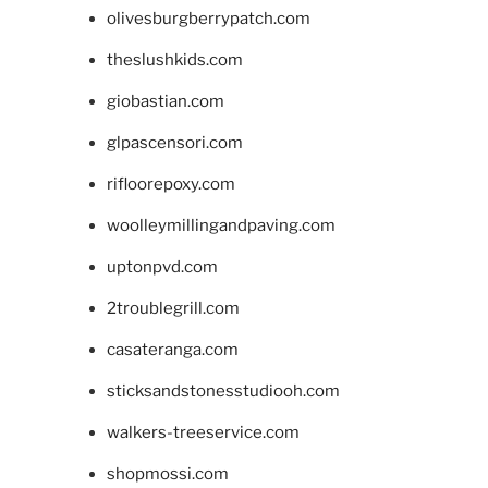
olivesburgberrypatch.com
theslushkids.com
giobastian.com
glpascensori.com
rifloorepoxy.com
woolleymillingandpaving.com
uptonpvd.com
2troublegrill.com
casateranga.com
sticksandstonesstudiooh.com
walkers-treeservice.com
shopmossi.com