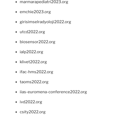
marmarapediatri2023.org
emchie2023.org
girisimselradyoloji2022.org
utcd2022.org
biosensor2022.org
ialp2022.org
klivet2022.org
ifac-hms2022.org
taoms2022.org
iias-euromena-conference2022.org
ivd2022.org
csity2022.org