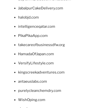
JabalpurCakeDelivery.com
halobjd.com
intelligenceqatar.com
PikaPikaApp.com
takecareofbusinessdfw.org
HamadaOfJapan.com
VersifyLifestyle.com
kingscreekadventures.com
antaeuslabs.com
purelycleanchemdry.com
WishOping.com