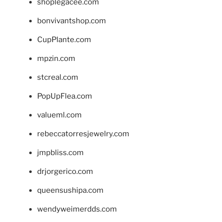
shoplegacee.com
bonvivantshop.com
CupPlante.com
mpzin.com
stcreal.com
PopUpFlea.com
valueml.com
rebeccatorresjewelry.com
jmpbliss.com
drjorgerico.com
queensushipa.com
wendyweimerdds.com