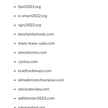
fpet2023.org
e-smart2022.org
ngrc2022.org
leesfamilyfoods.com
lewis-lewis-cpas.com
eleontennis.com
cyetus.com
bradfordshops.com
almadenranchsanjose.com
advocatevijay.com
adlibilimler2023.com
naswwebed.org