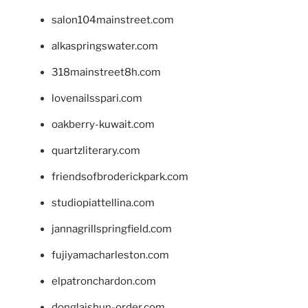
salon104mainstreet.com
alkaspringswater.com
318mainstreet8h.com
lovenailsspari.com
oakberry-kuwait.com
quartzliterary.com
friendsofbroderickpark.com
studiopiattellina.com
jannagrillspringfield.com
fujiyamacharleston.com
elpatronchardon.com
donglaishun-order.com