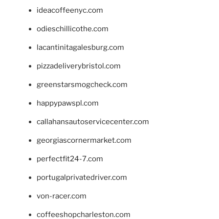
ideacoffeenyc.com
odieschillicothe.com
lacantinitagalesburg.com
pizzadeliverybristol.com
greenstarsmogcheck.com
happypawspl.com
callahansautoservicecenter.com
georgiascornermarket.com
perfectfit24-7.com
portugalprivatedriver.com
von-racer.com
coffeeshopcharleston.com