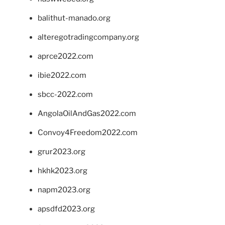
balithut-manado.org
alteregotradingcompany.org
aprce2022.com
ibie2022.com
sbcc-2022.com
AngolaOilAndGas2022.com
Convoy4Freedom2022.com
grur2023.org
hkhk2023.org
napm2023.org
apsdfd2023.org