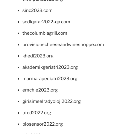
sinc2023.com
scdlqatar2022-qa.com
thecolumbiagrill.com
provisionscheeseandwineshoppe.com
khedi2023.org
akademikgeriatri2023.org
marmarapediatri2023.org
emchie2023.org
girisimselradyoloji2022.org
utcd2022.org
biosensor2022.org