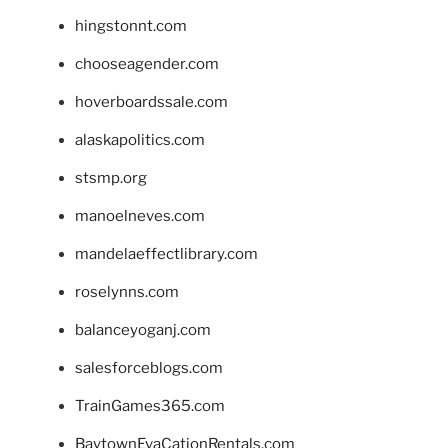
hingstonnt.com
chooseagender.com
hoverboardssale.com
alaskapolitics.com
stsmp.org
manoelneves.com
mandelaeffectlibrary.com
roselynns.com
balanceyoganj.com
salesforceblogs.com
TrainGames365.com
BaytownEvaCationRentals.com