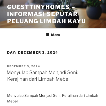
Skip
GUESTTINYHOMES –
to
INFORMASI SEPUTAR
content
PELUANG LIMBAH KAYU
Menu
DAY:
DECEMBER 3, 2024
POSTED
DECEMBER 3, 2024
ON
Menyulap Sampah Menjadi Seni:
Kerajinan dari Limbah Mebel
Menyulap Sampah Menjadi Seni: Kerajinan dari Limbah
Mebel