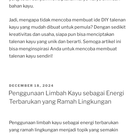
bahan kayu.
Jadi, mengapa tidak mencoba membuat ide DIY talenan
kayu yang mudah dibuat untuk pemula? Dengan sedikit
kreativitas dan usaha, siapa pun bisa menciptakan
talenan kayu yang unik dan berarti. Semoga artikel ini
bisa menginspirasi Anda untuk mencoba membuat
talenan kayu sendiri!
POSTED
DECEMBER 18, 2024
ON
Penggunaan Limbah Kayu sebagai Energi
Terbarukan yang Ramah Lingkungan
Penggunaan limbah kayu sebagai energi terbarukan
yang ramah lingkungan menjadi topik yang semakin