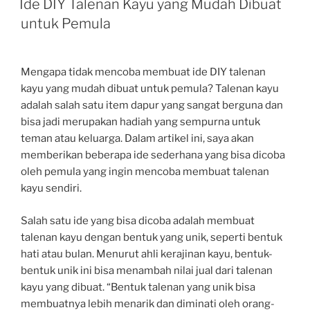
Ide DIY Talenan Kayu yang Mudah Dibuat
untuk Pemula
Mengapa tidak mencoba membuat ide DIY talenan
kayu yang mudah dibuat untuk pemula? Talenan kayu
adalah salah satu item dapur yang sangat berguna dan
bisa jadi merupakan hadiah yang sempurna untuk
teman atau keluarga. Dalam artikel ini, saya akan
memberikan beberapa ide sederhana yang bisa dicoba
oleh pemula yang ingin mencoba membuat talenan
kayu sendiri.
Salah satu ide yang bisa dicoba adalah membuat
talenan kayu dengan bentuk yang unik, seperti bentuk
hati atau bulan. Menurut ahli kerajinan kayu, bentuk-
bentuk unik ini bisa menambah nilai jual dari talenan
kayu yang dibuat. “Bentuk talenan yang unik bisa
membuatnya lebih menarik dan diminati oleh orang-