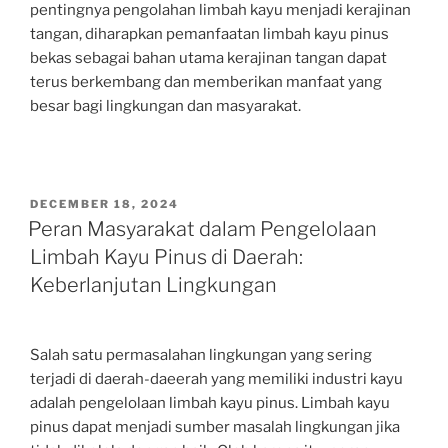
pentingnya pengolahan limbah kayu menjadi kerajinan
tangan, diharapkan pemanfaatan limbah kayu pinus
bekas sebagai bahan utama kerajinan tangan dapat
terus berkembang dan memberikan manfaat yang
besar bagi lingkungan dan masyarakat.
POSTED
DECEMBER 18, 2024
ON
Peran Masyarakat dalam Pengelolaan
Limbah Kayu Pinus di Daerah:
Keberlanjutan Lingkungan
Salah satu permasalahan lingkungan yang sering
terjadi di daerah-daeerah yang memiliki industri kayu
adalah pengelolaan limbah kayu pinus. Limbah kayu
pinus dapat menjadi sumber masalah lingkungan jika