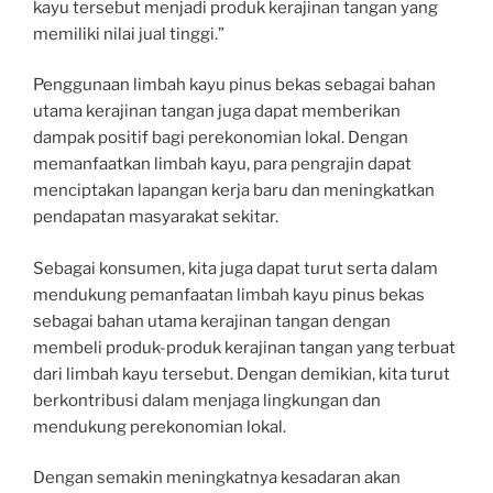
kayu tersebut menjadi produk kerajinan tangan yang
memiliki nilai jual tinggi.”
Penggunaan limbah kayu pinus bekas sebagai bahan
utama kerajinan tangan juga dapat memberikan
dampak positif bagi perekonomian lokal. Dengan
memanfaatkan limbah kayu, para pengrajin dapat
menciptakan lapangan kerja baru dan meningkatkan
pendapatan masyarakat sekitar.
Sebagai konsumen, kita juga dapat turut serta dalam
mendukung pemanfaatan limbah kayu pinus bekas
sebagai bahan utama kerajinan tangan dengan
membeli produk-produk kerajinan tangan yang terbuat
dari limbah kayu tersebut. Dengan demikian, kita turut
berkontribusi dalam menjaga lingkungan dan
mendukung perekonomian lokal.
Dengan semakin meningkatnya kesadaran akan