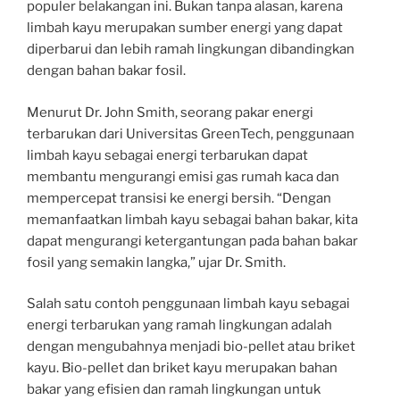
populer belakangan ini. Bukan tanpa alasan, karena
limbah kayu merupakan sumber energi yang dapat
diperbarui dan lebih ramah lingkungan dibandingkan
dengan bahan bakar fosil.
Menurut Dr. John Smith, seorang pakar energi
terbarukan dari Universitas GreenTech, penggunaan
limbah kayu sebagai energi terbarukan dapat
membantu mengurangi emisi gas rumah kaca dan
mempercepat transisi ke energi bersih. “Dengan
memanfaatkan limbah kayu sebagai bahan bakar, kita
dapat mengurangi ketergantungan pada bahan bakar
fosil yang semakin langka,” ujar Dr. Smith.
Salah satu contoh penggunaan limbah kayu sebagai
energi terbarukan yang ramah lingkungan adalah
dengan mengubahnya menjadi bio-pellet atau briket
kayu. Bio-pellet dan briket kayu merupakan bahan
bakar yang efisien dan ramah lingkungan untuk