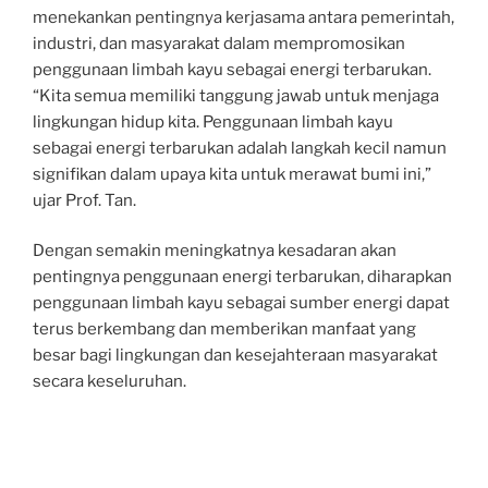
menekankan pentingnya kerjasama antara pemerintah,
industri, dan masyarakat dalam mempromosikan
penggunaan limbah kayu sebagai energi terbarukan.
“Kita semua memiliki tanggung jawab untuk menjaga
lingkungan hidup kita. Penggunaan limbah kayu
sebagai energi terbarukan adalah langkah kecil namun
signifikan dalam upaya kita untuk merawat bumi ini,”
ujar Prof. Tan.
Dengan semakin meningkatnya kesadaran akan
pentingnya penggunaan energi terbarukan, diharapkan
penggunaan limbah kayu sebagai sumber energi dapat
terus berkembang dan memberikan manfaat yang
besar bagi lingkungan dan kesejahteraan masyarakat
secara keseluruhan.