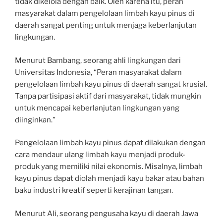
tidak dikelola dengan baik. Oleh karena itu, peran
masyarakat dalam pengelolaan limbah kayu pinus di
daerah sangat penting untuk menjaga keberlanjutan
lingkungan.
Menurut Bambang, seorang ahli lingkungan dari
Universitas Indonesia, “Peran masyarakat dalam
pengelolaan limbah kayu pinus di daerah sangat krusial.
Tanpa partisipasi aktif dari masyarakat, tidak mungkin
untuk mencapai keberlanjutan lingkungan yang
diinginkan.”
Pengelolaan limbah kayu pinus dapat dilakukan dengan
cara mendaur ulang limbah kayu menjadi produk-
produk yang memiliki nilai ekonomis. Misalnya, limbah
kayu pinus dapat diolah menjadi kayu bakar atau bahan
baku industri kreatif seperti kerajinan tangan.
Menurut Ali, seorang pengusaha kayu di daerah Jawa