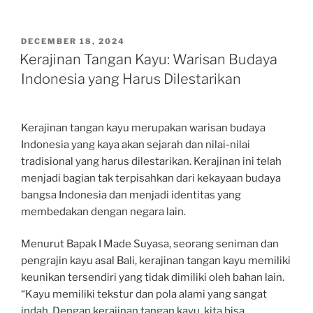
POSTED
DECEMBER 18, 2024
ON
Kerajinan Tangan Kayu: Warisan Budaya
Indonesia yang Harus Dilestarikan
Kerajinan tangan kayu merupakan warisan budaya
Indonesia yang kaya akan sejarah dan nilai-nilai
tradisional yang harus dilestarikan. Kerajinan ini telah
menjadi bagian tak terpisahkan dari kekayaan budaya
bangsa Indonesia dan menjadi identitas yang
membedakan dengan negara lain.
Menurut Bapak I Made Suyasa, seorang seniman dan
pengrajin kayu asal Bali, kerajinan tangan kayu memiliki
keunikan tersendiri yang tidak dimiliki oleh bahan lain.
“Kayu memiliki tekstur dan pola alami yang sangat
indah. Dengan kerajinan tangan kayu, kita bisa