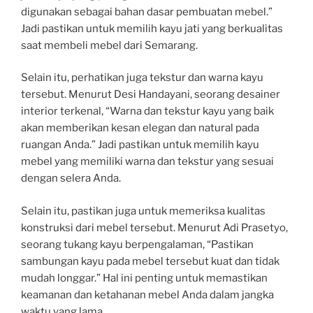
digunakan sebagai bahan dasar pembuatan mebel.”
Jadi pastikan untuk memilih kayu jati yang berkualitas
saat membeli mebel dari Semarang.
Selain itu, perhatikan juga tekstur dan warna kayu
tersebut. Menurut Desi Handayani, seorang desainer
interior terkenal, “Warna dan tekstur kayu yang baik
akan memberikan kesan elegan dan natural pada
ruangan Anda.” Jadi pastikan untuk memilih kayu
mebel yang memiliki warna dan tekstur yang sesuai
dengan selera Anda.
Selain itu, pastikan juga untuk memeriksa kualitas
konstruksi dari mebel tersebut. Menurut Adi Prasetyo,
seorang tukang kayu berpengalaman, “Pastikan
sambungan kayu pada mebel tersebut kuat dan tidak
mudah longgar.” Hal ini penting untuk memastikan
keamanan dan ketahanan mebel Anda dalam jangka
waktu yang lama.