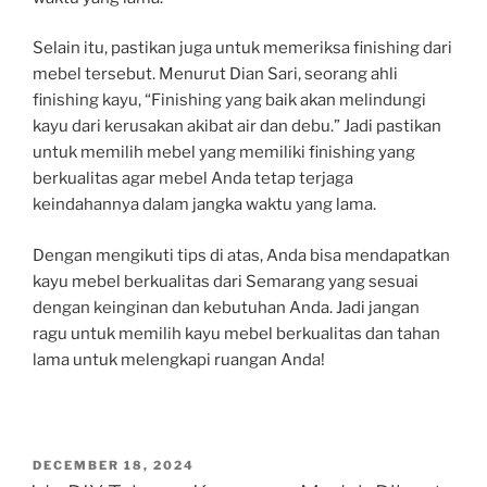
Selain itu, pastikan juga untuk memeriksa finishing dari
mebel tersebut. Menurut Dian Sari, seorang ahli
finishing kayu, “Finishing yang baik akan melindungi
kayu dari kerusakan akibat air dan debu.” Jadi pastikan
untuk memilih mebel yang memiliki finishing yang
berkualitas agar mebel Anda tetap terjaga
keindahannya dalam jangka waktu yang lama.
Dengan mengikuti tips di atas, Anda bisa mendapatkan
kayu mebel berkualitas dari Semarang yang sesuai
dengan keinginan dan kebutuhan Anda. Jadi jangan
ragu untuk memilih kayu mebel berkualitas dan tahan
lama untuk melengkapi ruangan Anda!
POSTED
DECEMBER 18, 2024
ON