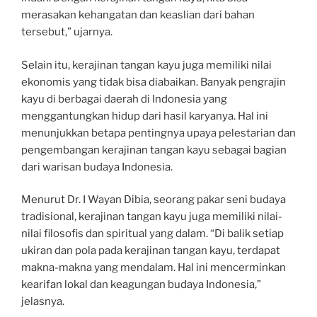
merasakan kehangatan dan keaslian dari bahan
tersebut,” ujarnya.
Selain itu, kerajinan tangan kayu juga memiliki nilai
ekonomis yang tidak bisa diabaikan. Banyak pengrajin
kayu di berbagai daerah di Indonesia yang
menggantungkan hidup dari hasil karyanya. Hal ini
menunjukkan betapa pentingnya upaya pelestarian dan
pengembangan kerajinan tangan kayu sebagai bagian
dari warisan budaya Indonesia.
Menurut Dr. I Wayan Dibia, seorang pakar seni budaya
tradisional, kerajinan tangan kayu juga memiliki nilai-
nilai filosofis dan spiritual yang dalam. “Di balik setiap
ukiran dan pola pada kerajinan tangan kayu, terdapat
makna-makna yang mendalam. Hal ini mencerminkan
kearifan lokal dan keagungan budaya Indonesia,”
jelasnya.