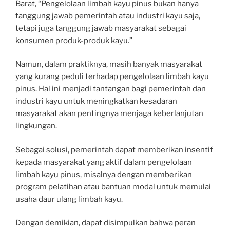
Barat, “Pengelolaan limbah kayu pinus bukan hanya
tanggung jawab pemerintah atau industri kayu saja,
tetapi juga tanggung jawab masyarakat sebagai
konsumen produk-produk kayu.”
Namun, dalam praktiknya, masih banyak masyarakat
yang kurang peduli terhadap pengelolaan limbah kayu
pinus. Hal ini menjadi tantangan bagi pemerintah dan
industri kayu untuk meningkatkan kesadaran
masyarakat akan pentingnya menjaga keberlanjutan
lingkungan.
Sebagai solusi, pemerintah dapat memberikan insentif
kepada masyarakat yang aktif dalam pengelolaan
limbah kayu pinus, misalnya dengan memberikan
program pelatihan atau bantuan modal untuk memulai
usaha daur ulang limbah kayu.
Dengan demikian, dapat disimpulkan bahwa peran