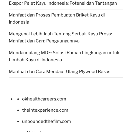
Ekspor Pelet Kayu Indonesia: Potensi dan Tantangan
Manfaat dan Proses Pembuatan Briket Kayu di
Indonesia
Mengenal Lebih Jauh Tentang Serbuk Kayu Press:
Manfaat dan Cara Penggunaannya
Mendaur ulang MDF: Solusi Ramah Lingkungan untuk
Limbah Kayu di Indonesia
Manfaat dan Cara Mendaur Ulang Plywood Bekas
okhealthcareers.com
theintexperience.com
unboundedthefilm.com