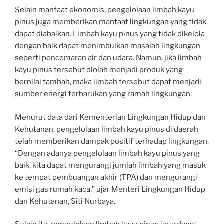
Selain manfaat ekonomis, pengelolaan limbah kayu
pinus juga memberikan manfaat lingkungan yang tidak
dapat diabaikan. Limbah kayu pinus yang tidak dikelola
dengan baik dapat menimbulkan masalah lingkungan
seperti pencemaran air dan udara. Namun, jika limbah
kayu pinus tersebut diolah menjadi produk yang
bernilai tambah, maka limbah tersebut dapat menjadi
sumber energi terbarukan yang ramah lingkungan.
Menurut data dari Kementerian Lingkungan Hidup dan
Kehutanan, pengelolaan limbah kayu pinus di daerah
telah memberikan dampak positif terhadap lingkungan.
“Dengan adanya pengelolaan limbah kayu pinus yang
baik, kita dapat mengurangi jumlah limbah yang masuk
ke tempat pembuangan akhir (TPA) dan mengurangi
emisi gas rumah kaca,” ujar Menteri Lingkungan Hidup
dan Kehutanan, Siti Nurbaya.