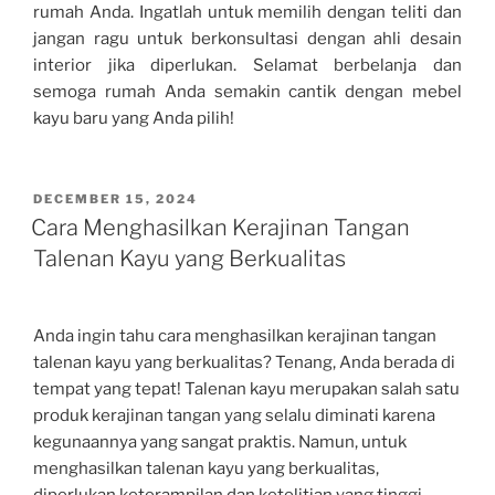
rumah Anda. Ingatlah untuk memilih dengan teliti dan
jangan ragu untuk berkonsultasi dengan ahli desain
interior jika diperlukan. Selamat berbelanja dan
semoga rumah Anda semakin cantik dengan mebel
kayu baru yang Anda pilih!
POSTED
DECEMBER 15, 2024
ON
Cara Menghasilkan Kerajinan Tangan
Talenan Kayu yang Berkualitas
Anda ingin tahu cara menghasilkan kerajinan tangan
talenan kayu yang berkualitas? Tenang, Anda berada di
tempat yang tepat! Talenan kayu merupakan salah satu
produk kerajinan tangan yang selalu diminati karena
kegunaannya yang sangat praktis. Namun, untuk
menghasilkan talenan kayu yang berkualitas,