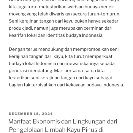
kita juga turut melestarikan warisan budaya nenek
moyang yang telah diwariskan secara turun-temurun.
Seni kerajinan tangan dari kayu bukan hanya sekedar
produk jadi, namun juga merupakan cerminan dari
kearifan lokal dan identitas budaya Indonesia.
Dengan terus mendukung dan mempromosikan seni
kerajinan tangan dari kayu, kita turut memperkuat
budaya lokal Indonesia dan mewariskannya kepada
generasi mendatang. Mari bersama-sama kita
lestarikan seni kerajinan tangan dari kayu sebagai
bagian tak terpisahkan dari kekayaan budaya Indonesia.
POSTED
DECEMBER 15, 2024
ON
Manfaat Ekonomis dan Lingkungan dari
Pengelolaan Limbah Kayu Pinus di