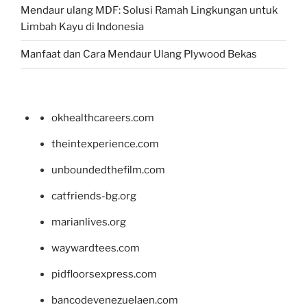
Mendaur ulang MDF: Solusi Ramah Lingkungan untuk
Limbah Kayu di Indonesia
Manfaat dan Cara Mendaur Ulang Plywood Bekas
okhealthcareers.com
theintexperience.com
unboundedthefilm.com
catfriends-bg.org
marianlives.org
waywardtees.com
pidfloorsexpress.com
bancodevenezuelaen.com