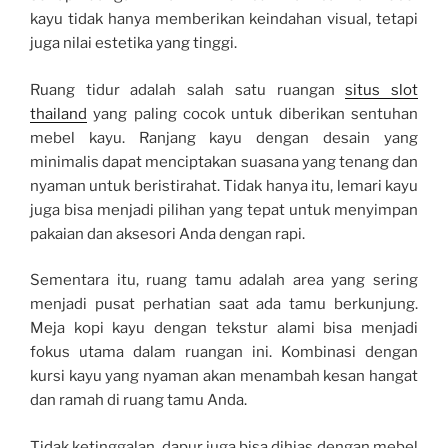
kayu tidak hanya memberikan keindahan visual, tetapi
juga nilai estetika yang tinggi.
Ruang tidur adalah salah satu ruangan
situs slot
thailand
yang paling cocok untuk diberikan sentuhan
mebel kayu. Ranjang kayu dengan desain yang
minimalis dapat menciptakan suasana yang tenang dan
nyaman untuk beristirahat. Tidak hanya itu, lemari kayu
juga bisa menjadi pilihan yang tepat untuk menyimpan
pakaian dan aksesori Anda dengan rapi.
Sementara itu, ruang tamu adalah area yang sering
menjadi pusat perhatian saat ada tamu berkunjung.
Meja kopi kayu dengan tekstur alami bisa menjadi
fokus utama dalam ruangan ini. Kombinasi dengan
kursi kayu yang nyaman akan menambah kesan hangat
dan ramah di ruang tamu Anda.
Tidak ketinggalan, dapur juga bisa dihias dengan mebel