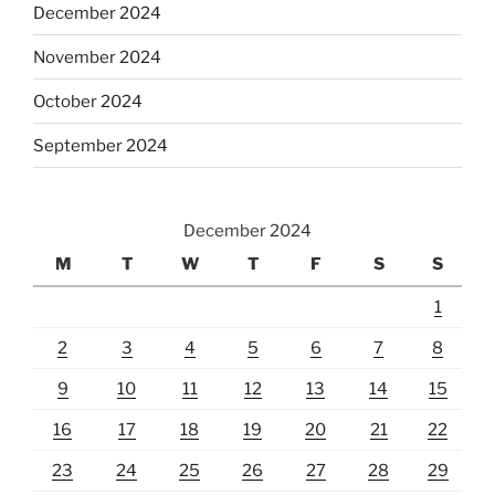
December 2024
November 2024
October 2024
September 2024
December 2024
M
T
W
T
F
S
S
1
2
3
4
5
6
7
8
9
10
11
12
13
14
15
16
17
18
19
20
21
22
23
24
25
26
27
28
29