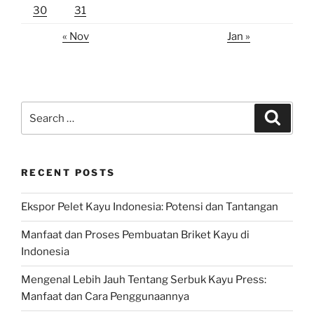
30
31
« Nov
Jan »
Search
Search
for:
RECENT POSTS
Ekspor Pelet Kayu Indonesia: Potensi dan Tantangan
Manfaat dan Proses Pembuatan Briket Kayu di
Indonesia
Mengenal Lebih Jauh Tentang Serbuk Kayu Press:
Manfaat dan Cara Penggunaannya