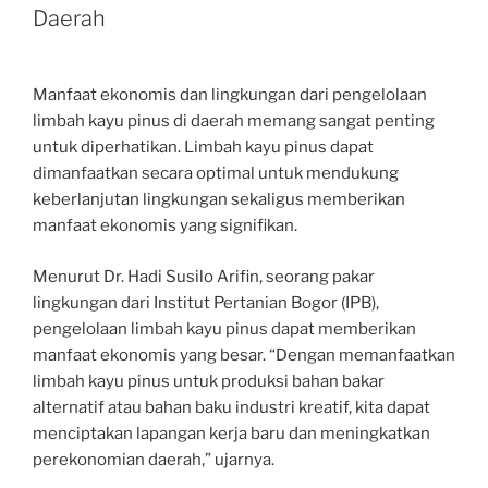
Daerah
Manfaat ekonomis dan lingkungan dari pengelolaan
limbah kayu pinus di daerah memang sangat penting
untuk diperhatikan. Limbah kayu pinus dapat
dimanfaatkan secara optimal untuk mendukung
keberlanjutan lingkungan sekaligus memberikan
manfaat ekonomis yang signifikan.
Menurut Dr. Hadi Susilo Arifin, seorang pakar
lingkungan dari Institut Pertanian Bogor (IPB),
pengelolaan limbah kayu pinus dapat memberikan
manfaat ekonomis yang besar. “Dengan memanfaatkan
limbah kayu pinus untuk produksi bahan bakar
alternatif atau bahan baku industri kreatif, kita dapat
menciptakan lapangan kerja baru dan meningkatkan
perekonomian daerah,” ujarnya.