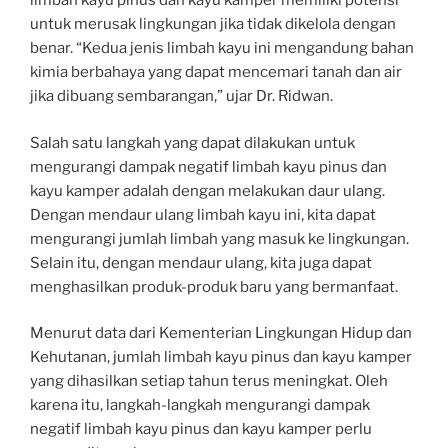
limbah kayu pinus dan kayu kamper memiliki potensi
untuk merusak lingkungan jika tidak dikelola dengan
benar. “Kedua jenis limbah kayu ini mengandung bahan
kimia berbahaya yang dapat mencemari tanah dan air
jika dibuang sembarangan,” ujar Dr. Ridwan.
Salah satu langkah yang dapat dilakukan untuk
mengurangi dampak negatif limbah kayu pinus dan
kayu kamper adalah dengan melakukan daur ulang.
Dengan mendaur ulang limbah kayu ini, kita dapat
mengurangi jumlah limbah yang masuk ke lingkungan.
Selain itu, dengan mendaur ulang, kita juga dapat
menghasilkan produk-produk baru yang bermanfaat.
Menurut data dari Kementerian Lingkungan Hidup dan
Kehutanan, jumlah limbah kayu pinus dan kayu kamper
yang dihasilkan setiap tahun terus meningkat. Oleh
karena itu, langkah-langkah mengurangi dampak
negatif limbah kayu pinus dan kayu kamper perlu