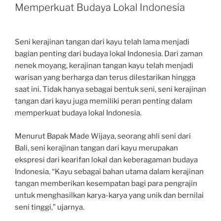
Memperkuat Budaya Lokal Indonesia
Seni kerajinan tangan dari kayu telah lama menjadi
bagian penting dari budaya lokal Indonesia. Dari zaman
nenek moyang, kerajinan tangan kayu telah menjadi
warisan yang berharga dan terus dilestarikan hingga
saat ini. Tidak hanya sebagai bentuk seni, seni kerajinan
tangan dari kayu juga memiliki peran penting dalam
memperkuat budaya lokal Indonesia.
Menurut Bapak Made Wijaya, seorang ahli seni dari
Bali, seni kerajinan tangan dari kayu merupakan
ekspresi dari kearifan lokal dan keberagaman budaya
Indonesia. “Kayu sebagai bahan utama dalam kerajinan
tangan memberikan kesempatan bagi para pengrajin
untuk menghasilkan karya-karya yang unik dan bernilai
seni tinggi,” ujarnya.