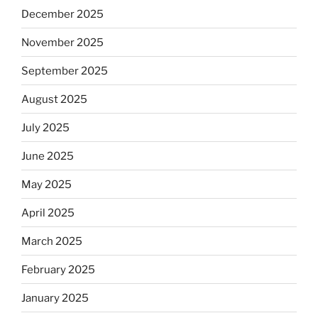
December 2025
November 2025
September 2025
August 2025
July 2025
June 2025
May 2025
April 2025
March 2025
February 2025
January 2025