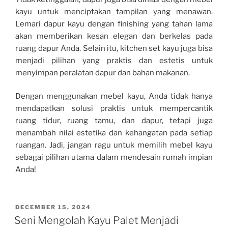
kayu untuk menciptakan tampilan yang menawan.
Lemari dapur kayu dengan finishing yang tahan lama
akan memberikan kesan elegan dan berkelas pada
ruang dapur Anda. Selain itu, kitchen set kayu juga bisa
menjadi pilihan yang praktis dan estetis untuk
menyimpan peralatan dapur dan bahan makanan.
Dengan menggunakan mebel kayu, Anda tidak hanya
mendapatkan solusi praktis untuk mempercantik
ruang tidur, ruang tamu, dan dapur, tetapi juga
menambah nilai estetika dan kehangatan pada setiap
ruangan. Jadi, jangan ragu untuk memilih mebel kayu
sebagai pilihan utama dalam mendesain rumah impian
Anda!
POSTED
DECEMBER 15, 2024
ON
Seni Mengolah Kayu Palet Menjadi