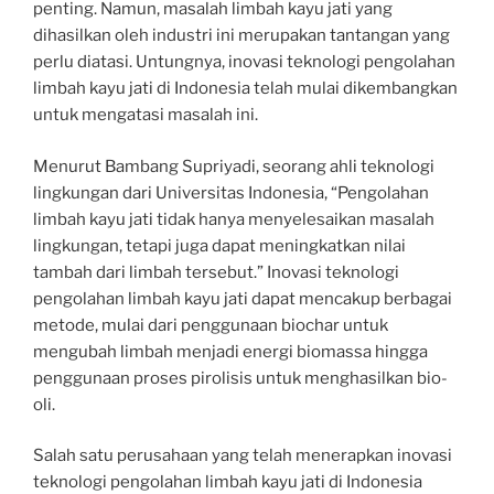
penting. Namun, masalah limbah kayu jati yang
dihasilkan oleh industri ini merupakan tantangan yang
perlu diatasi. Untungnya, inovasi teknologi pengolahan
limbah kayu jati di Indonesia telah mulai dikembangkan
untuk mengatasi masalah ini.
Menurut Bambang Supriyadi, seorang ahli teknologi
lingkungan dari Universitas Indonesia, “Pengolahan
limbah kayu jati tidak hanya menyelesaikan masalah
lingkungan, tetapi juga dapat meningkatkan nilai
tambah dari limbah tersebut.” Inovasi teknologi
pengolahan limbah kayu jati dapat mencakup berbagai
metode, mulai dari penggunaan biochar untuk
mengubah limbah menjadi energi biomassa hingga
penggunaan proses pirolisis untuk menghasilkan bio-
oli.
Salah satu perusahaan yang telah menerapkan inovasi
teknologi pengolahan limbah kayu jati di Indonesia