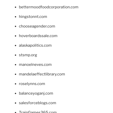
bettermoodfoodcorporation.com
hingstonnt.com
chooseagender.com
hoverboardssale.com
alaskapolitics.com
stsmp.org
manoelneves.com
mandelaeffectlibrary.com
roselynns.com
balanceyoganj.com
salesforceblogs.com
TrainGames365.com